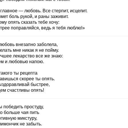
главное — любовь. Все стерпит, исцелит.
мет боль рукой, и раны заживит.
му опять сказать тебе хочу:
трее поправляйся, ведь я тебя люблю!»
любовь внезапно заболела,
елать мне никак я не пойму.
учшее лекарство все же знаю:
ем и любовью напою.
такого ты рецепта
авишься скорее ты опять.
ыздоравливай быстрее,
дем счастливы опять!
ы победить простуду,
о больше чая пить
отивную микстуру,
лимончик не забыть.