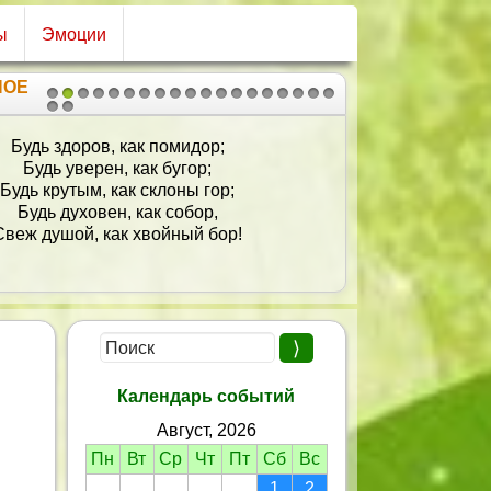
ы
Эмоции
НОЕ
1
2
3
4
5
6
7
8
9
10
11
12
13
14
15
16
17
18
19
20
21
Будь здоров, как помидор;
Будь уверен, как бугор;
Будь крутым, как склоны гор;
Будь духовен, как собор,
Свеж душой, как хвойный бор!
Календарь событий
Август, 2026
Пн
Вт
Ср
Чт
Пт
Сб
Вс
1
2