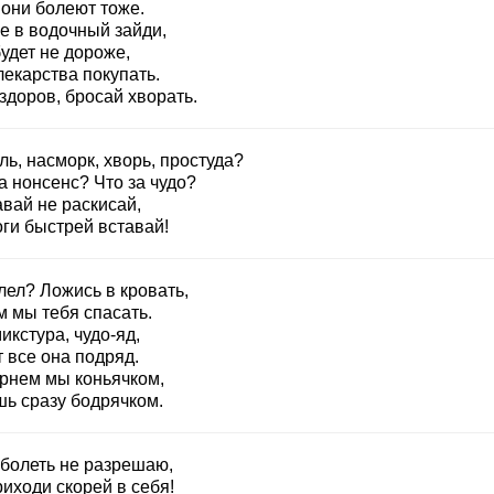
 они болеют тоже.
е в водочный зайди,
удет не дороже,
лекарства покупать.
здоров, бросай хворать.
ь, насморк, хворь, простуда?
а нонсенс? Что за чудо?
вай не раскисай,
оги быстрей вставай!
лел? Ложись в кровать,
м мы тебя спасать.
икстура, чудо-яд,
 все она подряд.
рнем мы коньячком,
шь сразу бодрячком.
 болеть не разрешаю,
иходи скорей в себя!