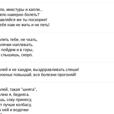
о, микстуры и капли...
ело наверно болеть?
авляйся же ты поскорее!
ебя нам не жить и не петь!
леть тебе, не чхать,
олячки наплевать.
 пойдем и в горы,
, слышишь, скоро.
олей и не хандри, выздоравливать спеши!
роенье повышай, все болезни прогоняй!
лей, такая "шняга",
лею я, бедняга.
ь, соку принесу,
т лучше колбасу,
к ней и водочки