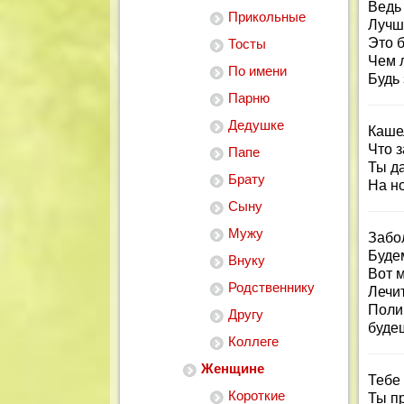
Ведь
Прикольные
Лучш
Это б
Тосты
Чем 
По имени
Будь 
Парню
Дедушке
Кашел
Что з
Папе
Ты да
Брату
На н
Сыну
Мужу
Забо
Буде
Внуку
Вот м
Родственнику
Лечит
Поли
Другу
буде
Коллеге
Женщине
Тебе
Короткие
Ты пр