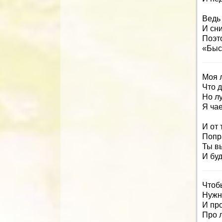
Ведь 
И сни
Поэто
«Быс
Моя 
Что д
Но л
Я ча
И от 
Попр
Ты в
И бу
Чтоб
Нужн
И пр
Про 