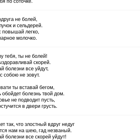
бя по соточке.
друга не болей,
учок и сельдерей.
с повышай легко,
парное молочко.
 тебя, ты не болей!
ыздоравливай скорей.
й болезни все уйдут,
с собою не зовут.
вати ты вставай бегом,
 обойдет болезнь твой дом.
вье не подводит пусть,
стучится в двери грусть.
т так, что злостный вдруг недуг
тся нам на шею, гад незваный.
й болезни все скорей уйдут!