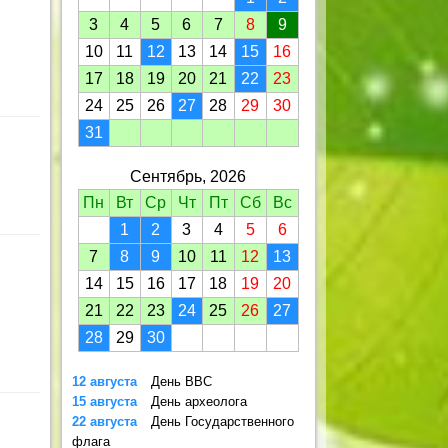
3
4
5
6
7
8
9
10
11
12
13
14
15
16
17
18
19
20
21
22
23
24
25
26
27
28
29
30
31
Сентябрь, 2026
Пн
Вт
Ср
Чт
Пт
Сб
Вс
1
2
3
4
5
6
7
8
9
10
11
12
13
14
15
16
17
18
19
20
21
22
23
24
25
26
27
28
29
30
12 августа
День ВВС
15 августа
День археолога
22 августа
День Государственного
флага