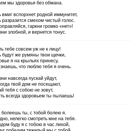
ем мы здоровья без обмана.
ь вмиг вспорхнет родной иммунитет,
 разразится смехом чистый голос.
оправляйся, гаркни громко «нет»!
ни злобной, и вернется тонус.
ь тебе совсем уж не к лицу!
 будут же румяны твои щечки,
вье я на крыльях принесу,
знаешь, что люблю тебя я очень.
ни навсегда пускай уйдут,
огда твой дом не посещают,
й тебя с собою не зовут,
сть всегда здоровьем ты пылаешь!
 болеешь ты, с тобой болею я.
дно, нелегко смотреть мне на тебя.
дом буду я с тобою в час лихой,
дуг победим тяжелый мы с тобой.