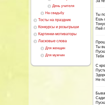
За те
День учителя
На свадьбу
Ты по
Ешь л
Тосты на праздник
Тону
Конкурсы и розыгрыши
Пей 
Картинки-мотиваторы
Ласковые слова
Прошу
Ты в
Для женщин
Пуска
Для мужчин
Тебя 
С кро
Пусть
Здоро
Не по
Бывае
Сади
Пуска