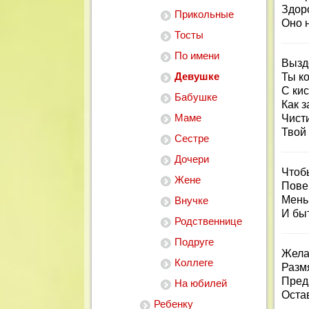
Здор
Прикольные
Оно н
Тосты
По имени
Вызд
Девушке
Ты к
С кис
Бабушке
Как з
Маме
Чист
Твой
Сестре
Дочери
Чтоб
Жене
Пове
Мень
Внучке
И бы
Родственнице
Подруге
Жела
Коллеге
Размя
Пред
На юбилей
Оста
Ребенку