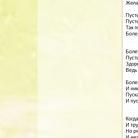
Жела
Пуст
Пусть
Так п
Болез
Болет
Пусть
Здоро
Ведь 
Болез
И ник
Пуска
И пу
Когда
И тру
Но ря
И не