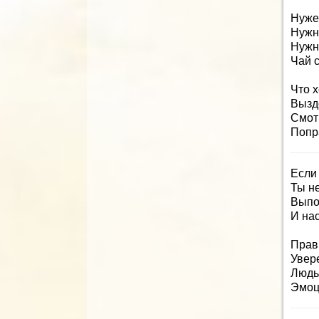
Нуже
Нужн
Нужн
Чай 
Что х
Вызд
Смот
Попр
Если
Ты не
Выпо
И на
Прав
Увер
Людь
Эмоц