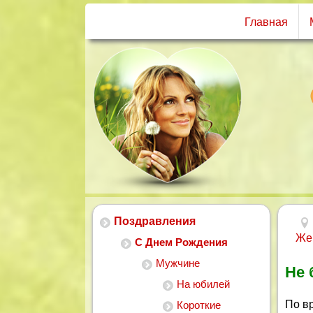
Главная
Поздравления
Же
С Днем Рождения
Мужчине
Не 
На юбилей
По вр
Короткие