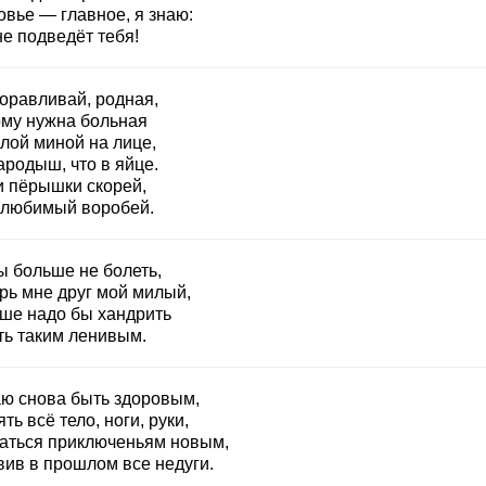
овье — главное, я знаю:
е подведёт тебя!
оравливай, родная,
ому нужна больная
лой миной на лице,
ародыш, что в яйце.
и пёрышки скорей,
 любимый воробей.
ы больше не болеть,
рь мне друг мой милый,
ше надо бы хандрить
ть таким ленивым.
ю снова быть здоровым,
ть всё тело, ноги, руки,
аться приключеньям новым,
вив в прошлом все недуги.