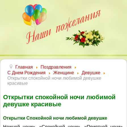
Главная
Поздравления
С Днем Рождения
Женщине
Девушке
Открытки спокойной ночи любимой девушке
красивые
Открытки спокойной ночи любимой
девушке красивые
Открытки Спокойной ночи любимой девушке
Нежной ночи», «Спокойной ночи», «Приятной ночи»,