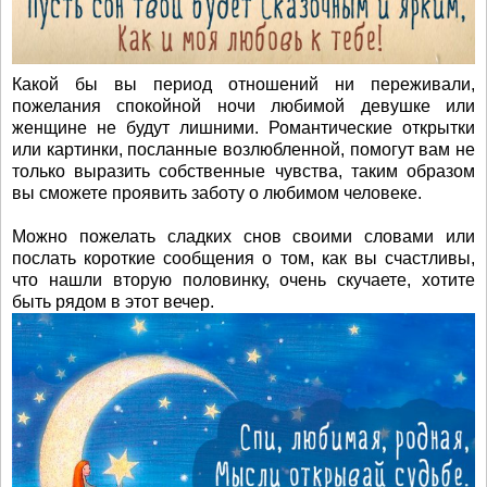
Какой бы вы период отношений ни переживали,
пожелания спокойной ночи любимой девушке или
женщине не будут лишними. Романтические открытки
или картинки, посланные возлюбленной, помогут вам не
только выразить собственные чувства, таким образом
вы сможете проявить заботу о любимом человеке.
Можно пожелать сладких снов своими словами или
послать короткие сообщения о том, как вы счастливы,
что нашли вторую половинку, очень скучаете, хотите
быть рядом в этот вечер.