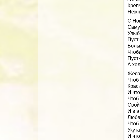
Крепч
Нежн
С Но
Саму
Улыб
Пусть
Боль
Чтоб
Пусть
А хол
Жела
Чтоб 
Крас
И чт
Чтоб
Свой
И в 
Любви
Чтоб
Укут
И чт