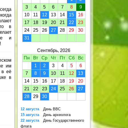
3
4
5
6
7
8
9
сегда
10
11
12
13
14
15
16
когда
ылают
17
18
19
20
21
22
23
что в
24
25
26
27
28
29
30
елает
ее и
31
!
Сентябрь, 2026
Пн
Вт
Ср
Чт
Пт
Сб
Вс
еском
1
2
3
4
5
6
не им
 в её
7
8
9
10
11
12
13
шке в
14
15
16
17
18
19
20
21
22
23
24
25
26
27
28
29
30
12 августа
День ВВС
15 августа
День археолога
22 августа
День Государственного
флага