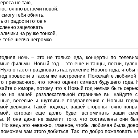
ереса не таю,
постоянно встречи новой,
 смогу тебя обнять.
ь от радости готов я
сленно зацеловать
альчики на ручке тонкой,
и тебе шепча негромко.
годняя ночь – это не только еда, концерты по телевиз
мые фильмы. Новый год – это еще и танцы, песни, гулян
 Нужно так отпраздновать наступление Нового года, чтобы 
 год провести в таком же настроении. Пожелайте любимой 
го прекрасного, что точно оценит символ будущего года. 
вайте о юморе, потому что в Новый год нельзя быть серье
но на нашей развлекательной страничке вы найдете 
ные, веселые и шутливые поздравления с Новым годо
мой девушки. Такой подход с вашей стороны точно понра
мой, которая еще долго будет вспоминать ваши см
ы. И она даже не заметит того, что составлены они бы
. Но ведь это неважно, главное, чтобы любимая была дово
 поможем вам этого добиться. Так что добро пожаловать н