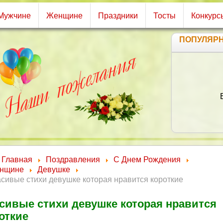
Мужчине
Женщине
Праздники
Тосты
Конкурс
ПОПУЛЯР
В 
Главная
Поздравления
С Днем Рождения
нщине
Девушке
сивые стихи девушке которая нравится короткие
сивые стихи девушке которая нравится
откие