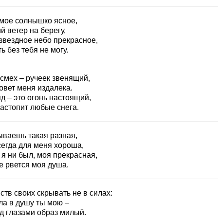
 мое солнышко ясное,
й ветер на берегу,
 звездное небо прекрасное,
ь без тебя не могу.
 смех – ручеек звенящий,
овет меня издалека.
д – это огонь настоящий,
растопит любые снега.
ываешь такая разная,
сегда для меня хороша,
 я ни был, моя прекрасная,
е рвется моя душа.
ств своих скрывать не в силах:
ла в душу ты мою –
д глазами образ милый.