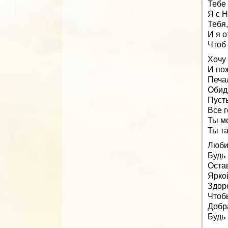
Тебе 
Я с 
Тебя,
И я 
Чтоб 
Хочу
И по
Печа
Обид
Пуст
Все г
Ты м
Ты та
Люби
Будь
Оста
Яркой
Здор
Чтоб
Добра
Будь