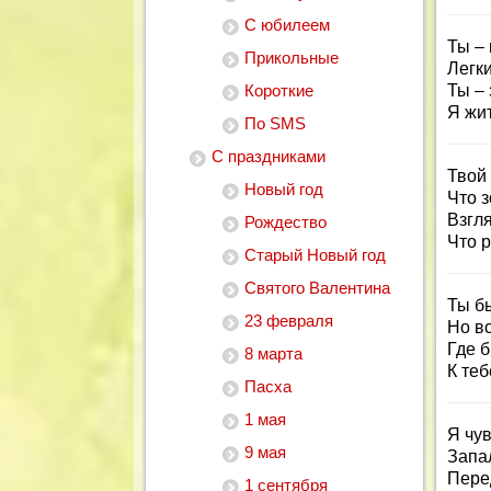
С юбилеем
Ты –
Прикольные
Легки
Короткие
Ты –
Я жит
По SMS
С праздниками
Твой
Новый год
Что з
Взгля
Рождество
Что 
Старый Новый год
Святого Валентина
Ты б
23 февраля
Но в
Где б
8 марта
К теб
Пасха
1 мая
Я чув
9 мая
Запа
Пере
1 сентября