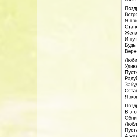
Позд
Встр
Я при
Стан
Жела
И пут
Будь
Верно
Люби
Удив
Пусть
Радуй
Забуд
Оста
Ярко
Позд
В это
Обни
Люблю
Пусть
А жиз