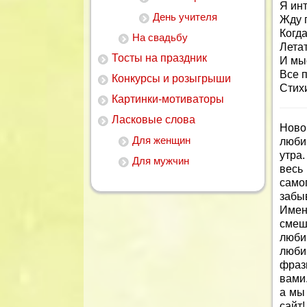
Я инт
День учителя
Жду 
Когда
На свадьбу
Летат
Тосты на праздник
И мы
Все п
Конкурсы и розыгрыши
Стих
Картинки-мотиваторы
Ласковые слова
Ново
Для женщин
люби
утра.
Для мужчин
весь
само
забы
Имен
смеш
люби
люби
фраз
вами
а мы
сайт!