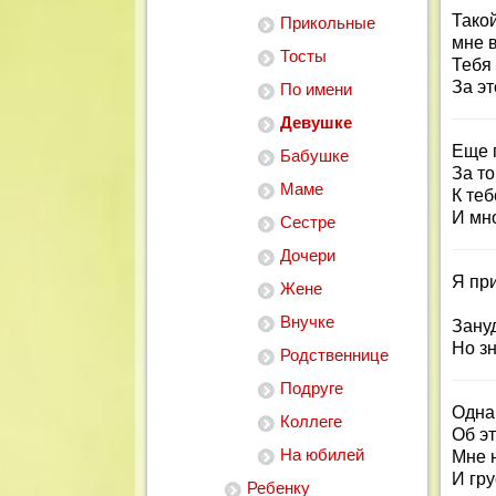
Тако
Прикольные
мне в
Тосты
Тебя 
За эт
По имени
Девушке
Еще п
Бабушке
За то
Маме
К теб
И мно
Сестре
Дочери
Я пр
Жене
Внучке
Зану
Но зн
Родственнице
Подруге
Одна
Коллеге
Об э
На юбилей
Мне 
И гру
Ребенку