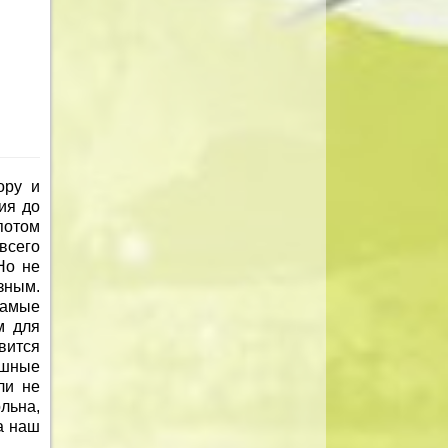
ору и
ия до
потом
всего
Но не
зным.
самые
м для
вится
ешные
ли не
льна,
а наш