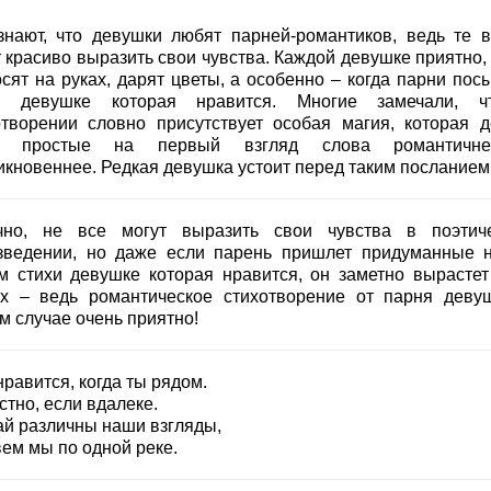
знают, что девушки любят парней-романтиков, ведь те в
 красиво выразить свои чувства. Каждой девушке приятно, 
осят на руках, дарят цветы, а особенно – когда парни пос
и девушке которая нравится. Многие замечали, 
отворении словно присутствует особая магия, которая д
е простые на первый взгляд слова романтичн
икновеннее. Редкая девушка устоит перед таким посланием
чно, не все могут выразить свои чувства в поэтич
зведении, но даже если парень пришлет придуманные 
м стихи девушке которая нравится, он заметно вырастет
ах – ведь романтическое стихотворение от парня деву
м случае очень приятно!
равится, когда ты рядом.
стно, если вдалеке.
ай различны наши взгляды,
ем мы по одной реке.