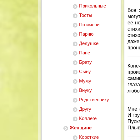
Прикольные
Все 
Тосты
могут
её н
По имени
стих
Парню
стих
даж
Дедушке
прон
Папе
Брату
Коне
Сыну
прои
сами
Мужу
глаз
Внуку
любо
Родственнику
Другу
Мне н
И гру
Коллеге
Пуск
Женщине
Плыв
Короткие