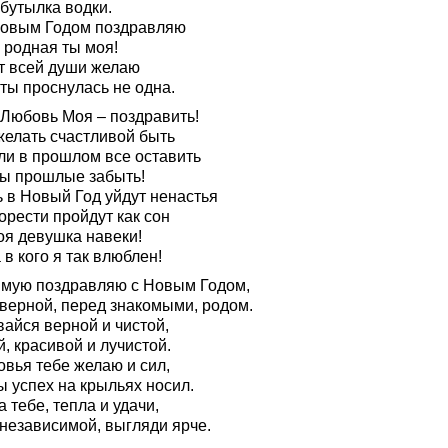
бутылка водки.
Новым Годом поздравляю
 родная ты моя!
от всей души желаю
ты проснулась не одна.
 Любовь Моя – поздравить!
желать счастливой быть
ли в прошлом все оставить
ы прошлые забыть!
ь в Новый Год уйдут ненастья
орести пройдут как сон
оя девушка навеки!
 в кого я так влюблен!
мую поздравляю с Новым Годом,
 верной, перед знакомыми, родом.
вайся верной и чистой,
, красивой и лучистой.
овья тебе желаю и сил,
ы успех на крыльях носил.
 тебе, тепла и удачи,
 независимой, выгляди ярче.