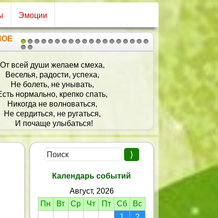
ы
Эмоции
НОЕ
1
2
3
4
5
6
7
8
9
10
11
12
13
14
15
16
17
18
19
20
21
Принимай-ка поздравленья
свой чудесный День рожденья!
Пусть будет счастье нежным,
Бескрайним и безбрежным!
И будет жизнь полна тепла,
Чудесна, радостна, светла!
Календарь событий
Август, 2026
Пн
Вт
Ср
Чт
Пт
Сб
Вс
1
2