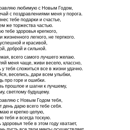
равляю любимую с Новым Годом,
ечай с поздравлениями меня у порога.
нес тебе подарки и счастье,
ем же торжества частью.
ю тебе здоровья крепкого,
и жизненного легкого, не терпкого.
 успешной и красивой,
й, доброй и сильной.
мая, всего самого лучшего желаю.
ляй меня чаще, живи весело, классно,
 у тебя сложиться все в жизни удачно.
ся, веселись, дари всем улыбки,
ь про горе и ошибки.
вь прошлое и шагни к лучшему,
му, светлому будущему.
равляю с Новым Годом тебя,
т день дарю всего тебе себя.
маю и крепко целую,
 тебя и всегда тоскую.
 здоровья тебе в этом году хватает,
нь пусть все твои мечты осуществляет.