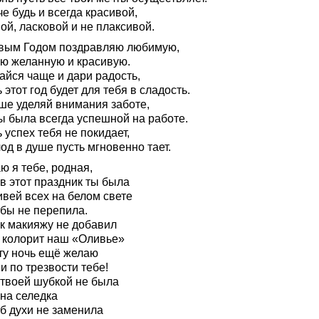
е будь и всегда красивой,
ой, ласковой и не плаксивой.
вым Годом поздравляю любимую,
ю желанную и красивую.
айся чаще и дари радость,
 этот год будет для тебя в сладость.
ше уделяй внимания заботе,
ы была всегда успешной на работе.
 успех тебя не покидает,
од в душе пусть мгновенно тает.
ю я тебе, родная,
в этот праздник ты была
ивей всех на белом свете
обы не перепила.
 к макияжу не добавил
 колорит наш «Оливье»
эту ночь ещё желаю
 по трезвости тебе!
 твоей шубкой не была
ана селедка
об духи не заменила