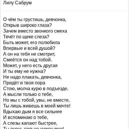
Лилу Сабрум
О чём ты грустишь, девчонка,
Открыв широко глаза?
Зачем вместо звонкого смеха
Течёт по щеке слеза?
Быть может, его полюбила
Впервые и всей душой?
А он на тебя не смотрит,
Смеётся он над тобой.
Может, у него есть другая
И ты ему не нужна?
Не надо плакать, девчонка,
Придёт и твоя пора
Стою, молча курю в подъезде,
А мысли только о тебе,
Но мы с тобой, увы, не вместе,
Ты лишь живешь в моей мечте!
Вдыхаю дым я все сильнее
И вспоминаю о тебе,
А слезы капают быстрее,
Ты очень сильно нужен мне!