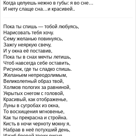
Когда целуешь нежно в губы: я во сне…
И нету слаще сна…и красивей..
Пока ты спишь — тобой любуясь,
Нарисовать тебя хочу.
Сему желанью повинуясь,
Зажгу неяркую свечу,
И у окна её поставив,
Пока ты в снах мечты летишь,
Чтоб навсегда себе оставить,
Рисунок, где ты сладко спишь.
Желаньем непреодолимым,
Великолепный образ твой,
Холмов пологих за равниной,
Укрытых снегом с головой,
Красивый, как отображенье,
Луны в сугробах из окна,
То восхищения мгновенье,
Как ты прекрасна и стройна.
Кисть в ночи черноту мокну я,
Набрав в неё потухший день,
Изгиб бровей твоих рисуя,