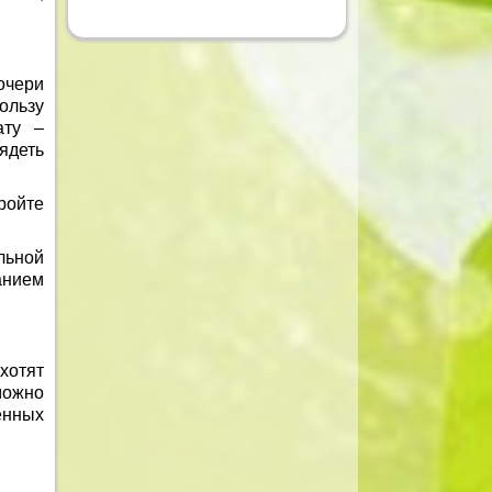
очери
ользу
ату –
ядеть
ройте
льной
анием
хотят
можно
енных