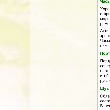
Час
Хорош
стар
моде
реме
Акти
хрон
Часы
никог
Порт
Порт
сове
пор
изоб
русал
Шутл
Обяз
сест
В не