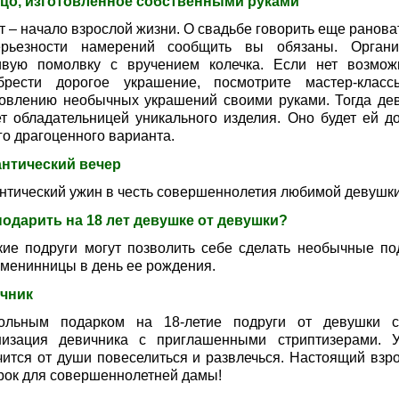
цо, изготовленное собственными руками
т – начало взрослой жизни. О свадьбе говорить еще ранова
рьезности намерений сообщить вы обязаны. Органи
ивую помолвку с вручением колечка. Если нет возмож
брести дорогое украшение, посмотрите мастер-клас
товлению необычных украшений своими руками. Тогда де
ет обладательницей уникального изделия. Оно будет ей д
го драгоценного варианта.
нтический вечер
нтический ужин в честь совершеннолетия любимой девушк
подарить на 18 лет девушке от девушки?
кие подруги могут позволить себе сделать необычные по
именинницы в день ее рождения.
чник
ольным подарком на 18-летие подруги от девушки с
низация девичника с приглашенными стриптизерами. 
чится от души повеселиться и развлечься. Настоящий взр
рок для совершеннолетней дамы!