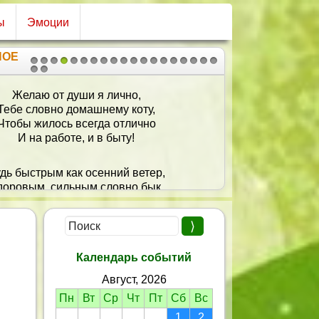
ы
Эмоции
НОЕ
1
2
3
4
5
6
7
8
9
10
11
12
13
14
15
16
17
18
19
20
21
Желаю от души я лично,
Тебе словно домашнему коту,
Чтобы жилось всегда отлично
И на работе, и в быту!
дь быстрым как осенний ветер,
доровым, сильным словно бык,
 также чтоб при всем при этом
Еще и классный был мужик!
Календарь событий
Август, 2026
Пн
Вт
Ср
Чт
Пт
Сб
Вс
1
2