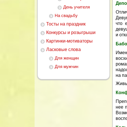
Депо
День учителя
Отли
На свадьбу
Деву
что 
Тосты на праздник
деву
Конкурсы и розыгрыши
и от
Картинки-мотиваторы
Бабо
Ласковые слова
Имен
Для женщин
восх
рома
Для мужчин
надо
на па
Живы
Конф
Преп
нее 
Возм
восп