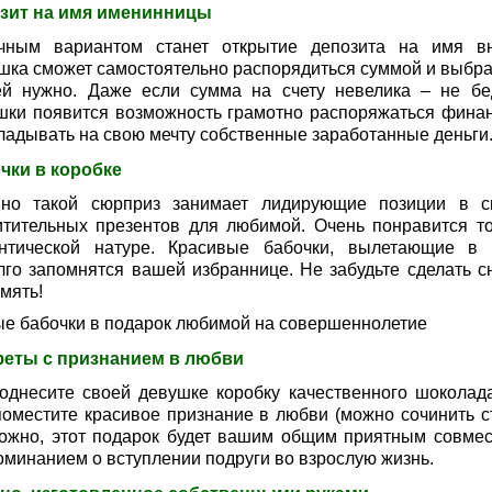
зит на имя именинницы
чным вариантом станет открытие депозита на имя вн
шка сможет самостоятельно распорядиться суммой и выбрат
ей нужно. Даже если сумма на счету невелика – не бе
шки появится возможность грамотно распоряжаться фина
кладывать на свою мечту собственные заработанные деньги
чки в коробке
но такой сюрприз занимает лидирующие позиции в с
итительных презентов для любимой. Очень понравится то
нтической натуре. Красивые бабочки, вылетающие в 
лго запомнятся вашей избраннице. Не забудьте сделать с
мять!
е бабочки в подарок любимой на совершеннолетие
еты с признанием в любви
однесите своей девушке коробку качественного шоколада
поместите красивое признание в любви (можно сочинить ст
ожно, этот подарок будет вашим общим приятным совме
оминанием о вступлении подруги во взрослую жизнь.