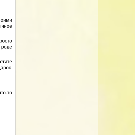
воими
ычное
росто
 роде
етите
арок.
то-то