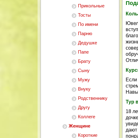
Пода
Прикольные
Коль
Тосты
Ювел
По имени
всту
Парню
благ
жиз
Дедушке
сов
Папе
обру
Отлич
Брату
Курс
Сыну
Мужу
Если
стре
Внуку
Навы
Родственнику
Тур 
Другу
18 ле
Коллеге
дочк
увид
Женщине
дают
Короткие
понр