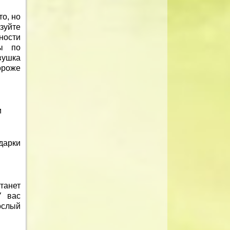
то, но
зуйте
ности
сы по
вушка
ороже
и
дарки
танет
У вас
ослый