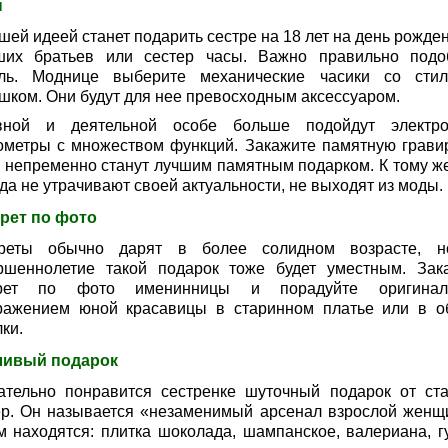
ы
ей идеей станет подарить сестре на 18 лет на день рожден
ших братьев или сестер часы. Важно правильно подо
ль. Моднице выберите механические часики со сти
шком. Они будут для нее превосходным аксессуаром.
вной и деятельной особе больше подойдут электр
ометры с множеством функций. Закажите памятную гравир
 непременно станут лучшим памятным подарком. К тому же
да не утрачивают своей актуальности, не выходят из моды.
рет по фото
реты обычно дарят в более солидном возрасте, 
ршеннолетие такой подарок тоже будет уместным. Зак
трет по фото именинницы и порадуйте оригинал
ражением юной красавицы в старинном платье или в о
ки.
ивый подарок
ательно понравится сестренке шуточный подарок от ст
ер. Он называется «незаменимый арсенал взрослой женщ
м находятся: плитка шоколада, шампанское, валериана, г