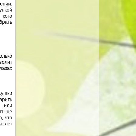
ении.
пкой
 кого
брать
олько
волит
лазах
вушки
арить
, или
ит не
, что
аслет