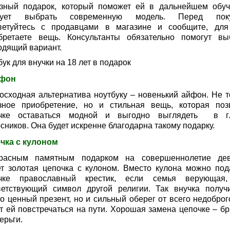
зный подарок, который поможет ей в дальнейшем обуч
дует выбрать современную модель. Перед поку
ветуйтесь с продавцами в магазине и сообщите, для
бретаете вещь. Консультанты обязательно помогут вы
одящий вариант.
ук для внучки на 18 лет в подарок
ефон
осходная альтернатива ноутбуку – новенький айфон. Не т
зное приобретение, но и стильная вещь, которая поз
чке оставаться модной и выгодно выглядеть в г
сников. Она будет искренне благодарна такому подарку.
чка с кулоном
расным памятным подарком на совершеннолетие де
ет золотая цепочка с кулоном. Вместо кулона можно под
чке православный крестик, если семья верующая
ветствующий символ другой религии. Так внучка получ
о ценный презент, но и сильный оберег от всего недоброго
т ей повстречаться на пути. Хорошая замена цепочке – бр
ерьги.