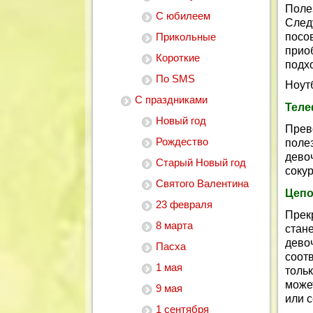
Поле
С юбилеем
Сле
Прикольные
посо
прио
Короткие
подх
По SMS
Ноутб
С праздниками
Тел
Новый год
Прев
Рождество
поле
дево
Старый Новый год
сокур
Святого Валентина
Цепо
23 февраля
Прек
8 марта
стан
дево
Пасха
соот
1 мая
тольк
може
9 мая
или с
1 сентября