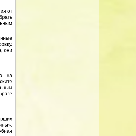
ия от
брать
льным
онные
овку.
, они
но на
ажите
ьным
бразе
арших
ины».
убная