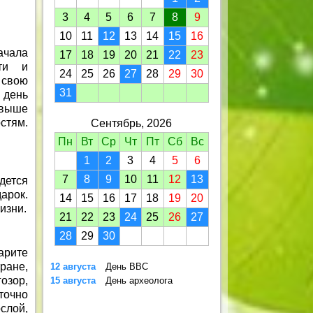
3
4
5
6
7
8
9
10
11
12
13
14
15
16
ачала
17
18
19
20
21
22
23
сти и
24
25
26
27
28
29
30
 свою
31
день
выше
стям.
Сентябрь, 2026
Пн
Вт
Ср
Чт
Пт
Сб
Вс
1
2
3
4
5
6
7
8
9
10
11
12
13
дется
арок.
14
15
16
17
18
19
20
изни.
21
22
23
24
25
26
27
28
29
30
арите
ране,
12 августа
День ВВС
озор,
15 августа
День археолога
точно
слой,