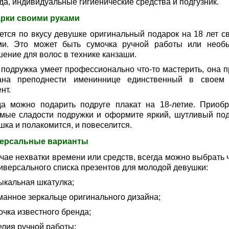
да, индивидуальные гигиенические средства и подгузник.
рки своими руками
ется по вкусу девушке оригинальный подарок на 18 лет с
ми. Это может быть сумочка ручной работы или необ
шение для волос в технике канзаши.
 подружка умеет профессионально что-то мастерить, она п
ана преподнести имениннице единственный в своем
нт.
да можно подарить подруге плакат на 18-летие. Приобр
мые сладости подружки и оформите яркий, шутливый под
шка и полакомится, и повеселится.
ерсальные варианты
чае нехватки времени или средств, всегда можно выбрать ч
ниверсального списка презентов для молодой девушки:
зыкальная шкатулка;
рманное зеркальце оригинального дизайна;
очка известного бренда;
елия ручной работы;