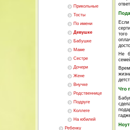
отве
Прикольные
Пода
Тосты
Если
По имени
серт
Девушке
того
опла
Бабушке
дост
Маме
Не б
Сестре
семе
Дочери
Врем
жизн
Жене
детс
Внучке
Что 
Родственнице
Бабу
Подруге
сдел
пода
Коллеге
гадже
На юбилей
Ноут
Ребенку