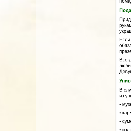
пома
Пода
Прид
рука
укра
Если
обяз
презе
Всег
люби
Деву
Унив
В слу
из у
• му
• ка
• сум
• изд