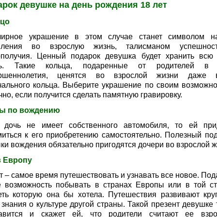
рок девушке на день рождения 18 лет
цо
ирное украшение в этом случае станет символом н
пления во взрослую жизнь, талисманом успешно
ополучия. Ценный подарок девушка будет хранить всю
нь. Такие кольца, подаренные от родителей в 
ершеннолетия, ценятся во взрослой жизни даже 
чального кольца. Выберите украшение по своим возможно
но, если получится сделать памятную гравировку.
ы по вождению
 дочь не имеет собственного автомобиля, то ей при
миться к его приобретению самостоятельно. Полезный под
ки вождения обязательно пригодятся дочери во взрослой ж
в Европу
т – самое время путешествовать и узнавать все новое. Под
е возможность побывать в странах Европы или в той ст
еть которую она бы хотела. Путешествия развивают круг
 знания о культуре другой страны. Такой презент девушке 
авится и скажет ей, что родители считают ее взро