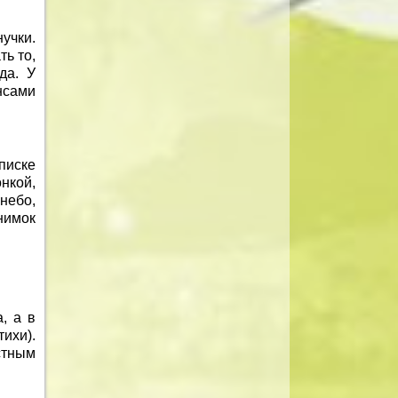
учки.
ь то,
да. У
нсами
.
писке
нкой,
небо,
нимок
, а в
ихи).
стным