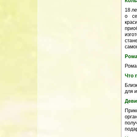
Коль
18 ле
о се
крас
прио
изго
стан
само
Рома
Рома
Что 
Близ
для 
Деви
Прик
орга
полу
пода