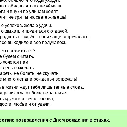
но, обидно, что годы уходят,
но, обидно, что их не уймешь,
ти и внуки по улицам ходят,
чит, не зря ты на свете живешь!
ю успехов, желаю удачи,
 отдыхать и трудиться с отдачей.
радость в судьбе твоей чаще встречалась,
 все выходило и все получалось.
ько прожито лет?
 будем считать.
ь хочется нам
т день пожелать:
ареть, не болеть, не скучать,
 много лет дни рожденья встречать!
ь в жизни ждут тебя лишь теплые слова,
дце никогда от боли не заплачет,
ть кружится вечно голова,
дости, любви и от удачи!
роткие поздравления с Днем рождения в стихах.