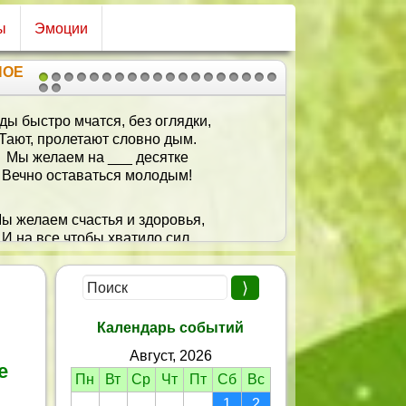
ы
Эмоции
НОЕ
1
2
3
4
5
6
7
8
9
10
11
12
13
14
15
16
17
18
19
20
21
Желаю всегда оставаться
Такой же яркой, как сейчас!
о всех делах и развлеченьях —
ржать и дальше высший класс!
юбимой быть и быть желанной,
Без огорчений и потерь!
И так же радоваться жизни,
Счастью и солнцу, как теперь!
Календарь событий
Август, 2026
е
Пн
Вт
Ср
Чт
Пт
Сб
Вс
1
2