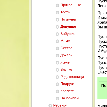
Пуск
Прикольные
Легк
Тосты
Прир
И мы,
По имени
Жела
Девушке
Вы шл
Бабушке
Пуст
Маме
Пуска
Пусть
Сестре
И буд
Дочери
Пусть
Жене
Пуска
Пусть
Внучке
Счас
Родственнице
Подруге
По
Коллеге
На юбилей
Ребенку
Мила