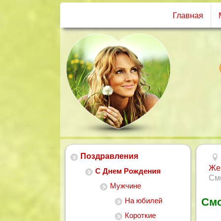
Главная
Поздравления
Же
С Днем Рождения
См
Мужчине
Смс
На юбилей
Короткие