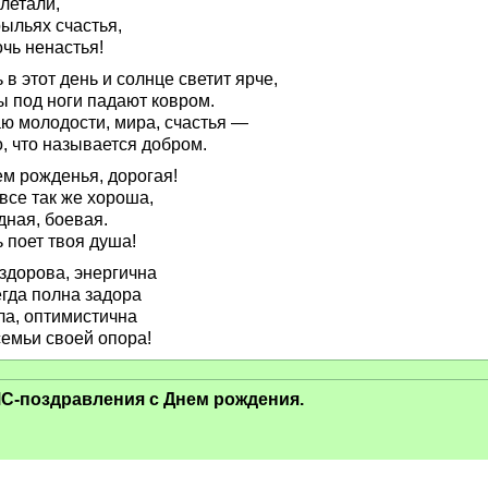
летали,
ыльях счастья,
чь ненастья!
 в этот день и солнце светит ярче,
ы под ноги падают ковром.
ю молодости, мира, счастья —
, что называется добром.
ем рожденья, дорогая!
все так же хороша,
дная, боевая.
 поет твоя душа!
здорова, энергична
егда полна задора
ла, оптимистична
семьи своей опора!
С-поздравления с Днем рождения.