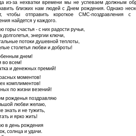
да из-за нехватки времени мы не успеваем должным об
равить близких нам людей с Днем рождения. Однако неск
т, чтобы отправить короткое СМС-поздравления с
ения найдется у каждого.
 горы счастья - с них радости ручьи,
 долголетья, энергии ключи,
тальные потоки душевной теплоты,
елые столетья любви и доброты!
обенным днем!
 во всем!
атка и денежных премий!
расных моментов!
сех комплиментов!
чных по жизни везений!
ем рожденья поздравляю
льшой любви желаю,
е знать и не тужить,
ать и ярко жить!
ю в день рождения
к, солнца и удачи.