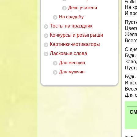
А вы 
На кр
День учителя
И про
На свадьбу
Пусть
Тосты на праздник
Цвет
Жела
Конкурсы и розыгрыши
Всего
Картинки-мотиваторы
С дн
Ласковые слова
Будь 
Заво
Для женщин
Пусть
Для мужчин
Будь 
И вс
Весе
Для 
СМ