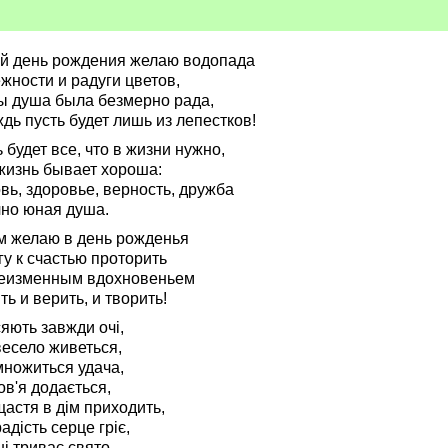
ой день рождения желаю водопада
жности и радуги цветов,
ы душа была безмерно рада,
дь пусть будет лишь из лепестков!
 будет все, что в жизни нужно,
жизнь бывает хороша:
вь, здоровье, верность, дружба
чно юная душа.
м желаю в день рожденья
у к счастью проторить
неизменным вдохновеньем
ь и верить, и творить!
яють завжди очі,
весело живеться,
множиться удача,
ов'я додається,
щастя в дім приходить,
адість серце гріє,
ші триває свято