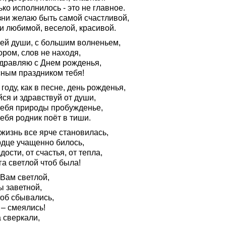
ко исполнилось - это не главное.
зни желаю быть самой счастливой,
и любимой, веселой, красивой.
сей души, с большим волненьем,
ором, слов не находя,
здравляю с Днем рожденья,
сным праздником тебя!
 году, как в песне, день рожденья,
ся и здравствуй от души,
тебя природы пробужденье,
ебя родник поёт в тиши.
жизнь все ярче становилась,
рдце учащенно билось,
дости, от счастья, от тепла,
а светлой чтоб была!
 Вам светлой,
ы заветной,
тоб сбывались,
 – смеялись!
 сверкали,