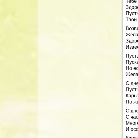
Тебе
Здор
Пусть
Твои
Возв
Жела
Здоро
Извес
Пусть
Пуск
Но е
Желаю
С дн
Пусть
Карь
По ж
С дн
С ча
Много
И ос