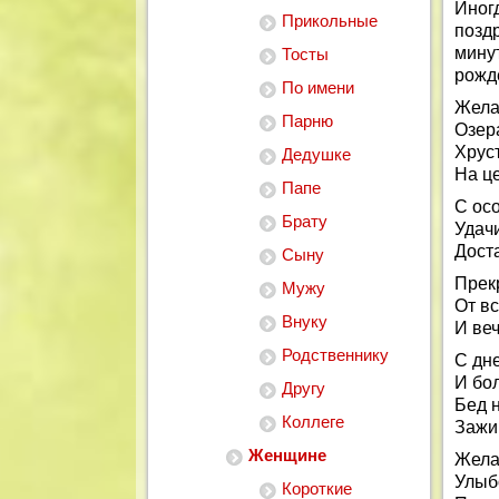
Иног
Прикольные
позд
мину
Тосты
рожд
По имени
Желаю
Парню
Озера
Хрус
Дедушке
На ц
Папе
С ос
Брату
Удачи
Дост
Сыну
Прек
Мужу
От в
Внуку
И ве
Родственнику
С дн
И бо
Другу
Бед н
Коллеге
Зажиг
Женщине
Жела
Улыбо
Короткие