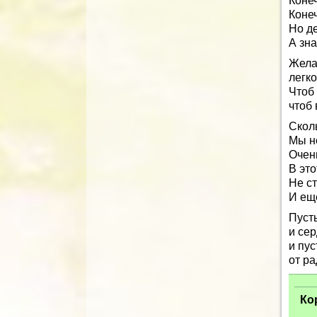
Конеч
Конеч
Но де
А зна
Жела
легко
Чтоб 
чтоб
Скол
Мы не
Очен
В это
Не ст
И еще
Пуст
и сер
и пус
от ра
Ко