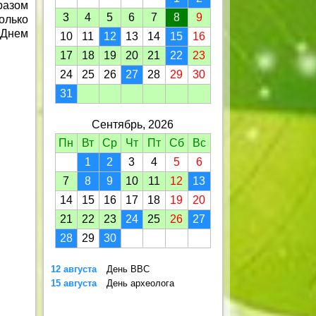
разом
3
4
5
6
7
8
9
олько
 Днем
10
11
12
13
14
15
16
17
18
19
20
21
22
23
24
25
26
27
28
29
30
31
Сентябрь, 2026
Пн
Вт
Ср
Чт
Пт
Сб
Вс
1
2
3
4
5
6
7
8
9
10
11
12
13
14
15
16
17
18
19
20
21
22
23
24
25
26
27
28
29
30
12 августа
День ВВС
15 августа
День археолога