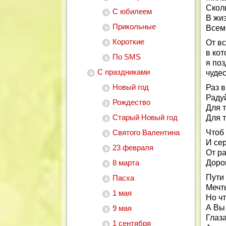
Сколь
С юбилеем
В жи
Прикольные
Всем
Короткие
От в
в кот
По SMS
я по
С праздниками
чуде
Новый год
Раз в
Радуй
Рождество
Для 
Старый Новый год
Для т
Святого Валентина
Чтоб 
И се
23 февраля
От ра
8 марта
Дорог
Пути
Пасха
Мечт
1 мая
Но ч
А Вы
9 мая
Глаза
1 сентября