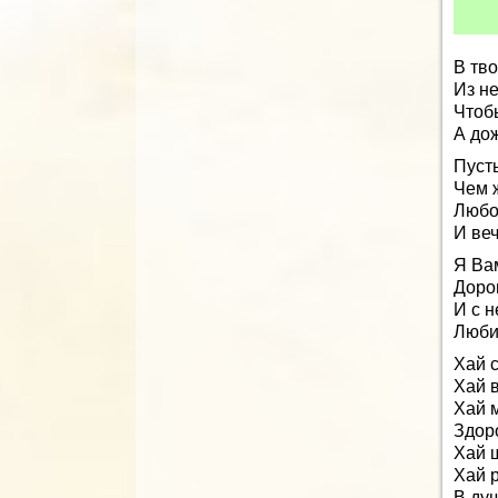
В тв
Из не
Чтоб
А дож
Пусть
Чем 
Любо
И ве
Я Ва
Дорог
И с 
Любит
Хай с
Хай 
Хай 
Здор
Хай 
Хай р
В ду