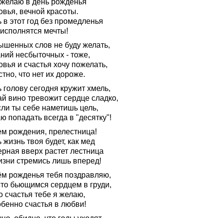
 желаю в день рожденья
овья, вечной красоты.
 в этот год без промедленья
 исполнятся мечты!
ышенных слов не буду желать,
ний несбыточных - тоже,
вья и счастья хочу пожелать,
тно, что нет их дороже.
 голову сегодня кружит хмель,
ай вино тревожит сердце сладко,
сли ты себе наметишь цель,
 попадать всегда в "десятку"!
ем рождения, прелестница!
 жизнь твоя будет, как мед
ерная вверх растет лестница
изни стремись лишь вперед!
ём рожденья тебя поздравляю,
сто бьющимся сердцем в груди,
 счастья тебе я желаю,
обенно счастья в любви!