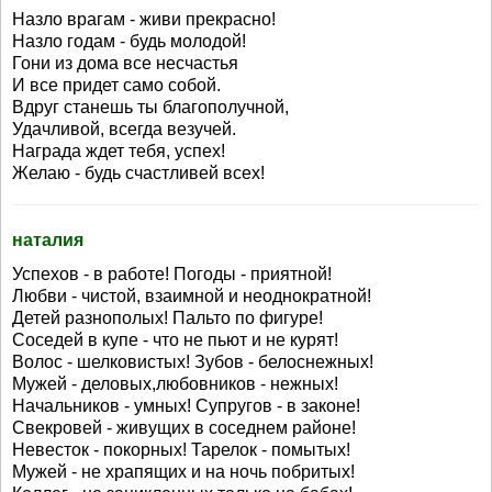
Назло врагам - живи прекрасно!
Назло годам - будь молодой!
Гони из дома все несчастья
И все придет само собой.
Вдруг станешь ты благополучной,
Удачливой, всегда везучей.
Награда ждет тебя, успех!
Желаю - будь счастливей всех!
наталия
Успехов - в работе! Погоды - приятной!
Любви - чистой, взаимной и неоднократной!
Детей разнополых! Пальто по фигуре!
Соседей в купе - что не пьют и не курят!
Волос - шелковистых! Зубов - белоснежных!
Мужей - деловых,любовников - нежных!
Начальников - умных! Супругов - в законе!
Свекровей - живущих в соседнем районе!
Невесток - покорных! Тарелок - помытых!
Мужей - не храпящих и на ночь побритых!