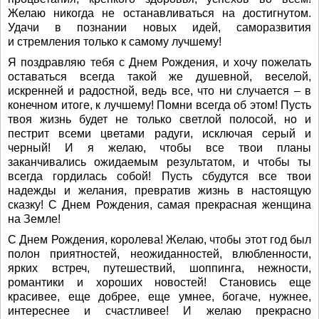
Желаю никогда не останавливаться на достигнутом.
Удачи в познании новых идей, саморазвития
и стремления только к самому лучшему!
Я поздравляю тебя с Днем Рождения, и хочу пожелать
оставаться всегда такой же душевной, веселой,
искренней и радостной, ведь все, что ни случается – в
конечном итоге, к лучшему! Помни всегда об этом! Пусть
твоя жизнь будет не только светлой полосой, но и
пестрит всеми цветами радуги, исключая серый и
черный! И я желаю, чтобы все твои планы
заканчивались ожидаемым результатом, и чтобы ты
всегда гордилась собой! Пусть сбудутся все твои
надежды и желания, превратив жизнь в настоящую
сказку! С Днем Рождения, самая прекрасная женщина
на Земле!
С Днем Рождения, королева! Желаю, чтобы этот год был
полон приятностей, неожиданностей, влюбленности,
ярких встреч, путешествий, шоппинга, нежности,
романтики и хороших новостей! Становись еще
красивее, еще добрее, еще умнее, богаче, нужнее,
интереснее и счастливее! И желаю прекрасно