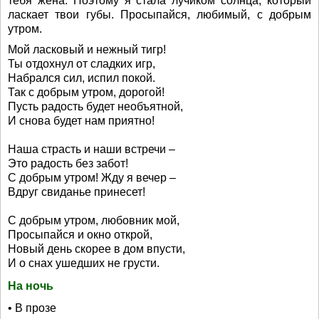
тебя жена. Поэтому я стала лучиком солнца, который
ласкает твои губы. Просыпайся, любимый, с добрым
утром.
Мой ласковый и нежный тигр!
Ты отдохнул от сладких игр,
Набрался сил, испил покой.
Так с добрым утром, дорогой!
Пусть радость будет необъятной,
И снова будет нам приятно!
Наша страсть и наши встречи –
Это радость без забот!
С добрым утром! Жду я вечер –
Вдруг свиданье принесет!
С добрым утром, любовник мой,
Просыпайся и окно открой,
Новый день скорее в дом впусти,
И о снах ушедших не грусти.
На ночь
• В прозе