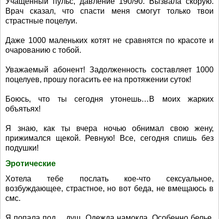
Учащенный пульс, давление 190/90. Вызвала скорую.
Врач сказал, что спасти меня смогут только твои
страстные поцелуи.
Даже 1000 маленьких котят не сравнятся по красоте и
очарованию с тобой.
Уважаемый абонент! Задолженность составляет 1000
поцелуев, прошу погасить ее на протяжении суток!
Боюсь, что ты сегодня утонешь…В моих жарких
объятьях!
Я знаю, как ты вчера ночью обнимал свою жену,
прижимался щекой. Ревную! Все, сегодня спишь без
подушки!
Эротические
Хотела тебе послать кое-что сексуальное,
возбуждающее, страстное, но вот беда, не вмещаюсь в
смс.
Я попала под… душ. Одежда намокла. Особенно белье.