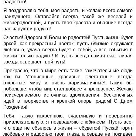
радостью!
Я поздравляю тебя, моя радость, и желаю всего самого
наилучшего. Оставайся всегда такой же веселой и
жизнерадостной, и пусть твоя красота и обаяние всегда
нас чаруют и радуют!
Счастья! Здоровья! Больше радостей! Пусть жизнь будет
яркой, как прекрасный цветок, пусть близкие окружают
любовью, удача всегда будет с тобой, а все события в
жизни только радуют! И пусть всегда самая счастливая
звезда освещает твой путь!
Прекрасно, что в мире есть такие замечательные люди
как ты! Утонченные, красивые, элегантные, всегда
открытые миру и очень харизматичные! Таких бы
побольше, чтобы мир стал добрее и прекраснее. Желаю
неисчерпаемого источника вдохновения, бесконечных
идей в творчестве и крепкой опоры рядом! С Днем
Рождения!
Тебя, такую искреннюю, счастливую и невероятно
привлекательную, я поздравляю с юбилеем! Пусть все,
что еще не сбылось в жизни – сбудется! Пускай горят
любовью и радостью твои глаза, а сердце не покидает