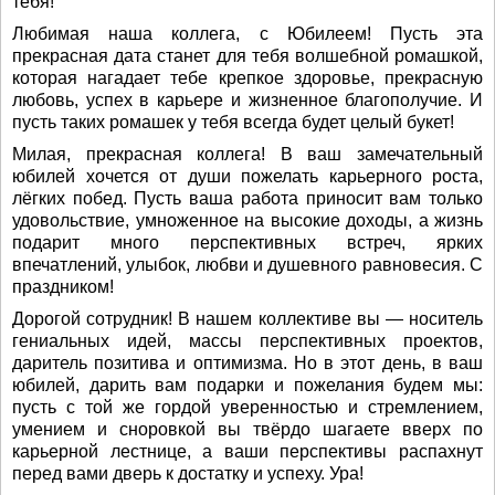
тебя!
Любимая наша коллега, с Юбилеем! Пусть эта
прекрасная дата станет для тебя волшебной ромашкой,
которая нагадает тебе крепкое здоровье, прекрасную
любовь, успех в карьере и жизненное благополучие. И
пусть таких ромашек у тебя всегда будет целый букет!
Милая, прекрасная коллега! В ваш замечательный
юбилей хочется от души пожелать карьерного роста,
лёгких побед. Пусть ваша работа приносит вам только
удовольствие, умноженное на высокие доходы, а жизнь
подарит много перспективных встреч, ярких
впечатлений, улыбок, любви и душевного равновесия. С
праздником!
Дорогой сотрудник! В нашем коллективе вы — носитель
гениальных идей, массы перспективных проектов,
даритель позитива и оптимизма. Но в этот день, в ваш
юбилей, дарить вам подарки и пожелания будем мы:
пусть с той же гордой уверенностью и стремлением,
умением и сноровкой вы твёрдо шагаете вверх по
карьерной лестнице, а ваши перспективы распахнут
перед вами дверь к достатку и успеху. Ура!