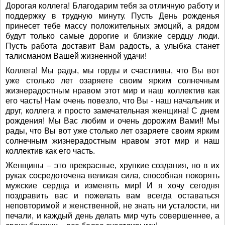
Дорогая коллега! Благодарим тебя за отличную работу и
поддержку в трудную минуту. Пусть День рожденья
принесет тебе массу положительных эмоций, а рядом
будут только самые дорогие и близкие сердцу люди.
Пусть работа доставит Вам радость, а улыбка станет
талисманом Вашей жизненной удачи!
Коллега! Мы рады, мы горды и счастливы, что Вы вот
уже столько лет озаряете своим ярким солнечным
жизнерадостным нравом этот мир и наш коллектив как
его часть! Нам очень повезло, что Вы - наш начальник и
друг, коллега и просто замечательная женщина! С днем
рождения! Мы Вас любим и очень дорожим Вами!! Мы
рады, что Вы вот уже столько лет озаряете своим ярким
солнечным жизнерадостным нравом этот мир и наш
коллектив как его часть.
Женщины – это прекрасные, хрупкие создания, но в их
руках сосредоточена великая сила, способная покорять
мужские сердца и изменять мир! И я хочу сегодня
поздравить вас и пожелать вам всегда оставаться
неповторимой и женственной, не знать ни усталости, ни
печали, и каждый день делать мир чуть совершеннее, а