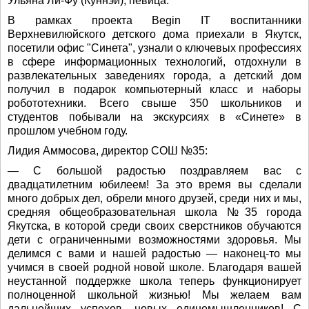
Ульяна Ли-Фу (Кyннэй), певица:
В рамках проекта Begin IT воспитанники
Верхневилюйского детского дома приехали в Якутск,
посетили офис "Синета", узнали о ключевых профессиях
в сфере информационных технологий, отдохнули в
развлекательных заведениях города, а детский дом
получил в подарок компьютерный класс и наборы
робототехники. Всего свыше 350 школьников и
студентов побывали на экскурсиях в «Синете» в
прошлом учебном году.
Лидия Аммосова, директор СОШ №35:
— С большой радостью поздравляем вас с
двадцатилетним юбилеем! За это время вы сделали
много добрых дел, обрели много друзей, среди них и мы,
средняя общеобразовательная школа №35 города
Якутска, в которой среди своих сверстников обучаются
дети с ограниченными возможностями здоровья. Мы
делимся с вами и нашей радостью — наконец-то мы
учимся в своей родной новой школе. Благодаря вашей
неустанной поддержке школа теперь функционирует
полноценной школьной жизнью! Мы желаем вам
дальнейших успехов, новых единомышленников! С