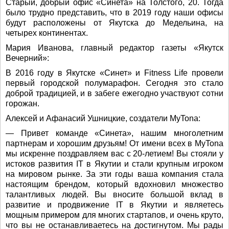
Старый, добрый офис «Синета» на Толстого, 20. Тогда
было трудно представить, что в 2019 году наши офисы
будут расположены от Якутска до Медельина, на
четырех континентах.
Мария Иванова, главный редактор газеты «Якутск
Вечерний»:
В 2016 году в Якутске «Синет» и Fitness Life провели
первый городской полумарафон. Сегодня это стало
доброй традицией, и в забеге ежегодно участвуют сотни
горожан.
Алексей и Афанасий Ушницкие, создатели MyTona:
— Привет команде «Синета», нашим многолетним
партнерам и хорошим друзьям! От имени всех в MyTona
мы искренне поздравляем вас с 20-летием! Вы стояли у
истоков развития IT в Якутии и стали крупным игроком
на мировом рынке. За эти годы ваша компания стала
настоящим брендом, который вдохновил множество
талантливых людей. Вы вносите большой вклад в
развитие и продвижение IT в Якутии и являетесь
мощным примером для многих стартапов, и очень круто,
что вы не останавливаетесь на достигнутом. Мы рады