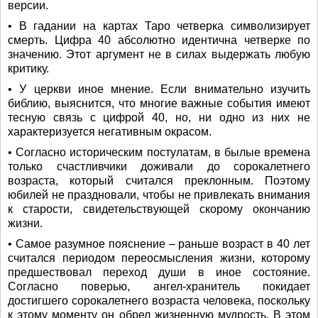
версии.
• В гадании на картах Таро четверка символизирует
смерть. Цифра 40 абсолютно идентична четверке по
значению. Этот аргумент не в силах выдержать любую
критику.
• У церкви иное мнение. Если внимательно изучить
библию, выяснится, что многие важные события имеют
тесную связь с цифрой 40, но, ни одно из них не
характеризуется негативным окрасом.
• Согласно историческим постулатам, в былые времена
только счастливчики доживали до сорокалетнего
возраста, который считался преклонным. Поэтому
юбилей не праздновали, чтобы не привлекать внимания
к старости, свидетельствующей скорому окончанию
жизни.
• Самое разумное пояснение – раньше возраст в 40 лет
считался периодом переосмысления жизни, которому
предшествовал переход души в иное состояние.
Согласно поверью, ангел-хранитель покидает
достигшего сорокалетнего возраста человека, поскольку
к этому моменту он обрел жизненную мудрость. В этом