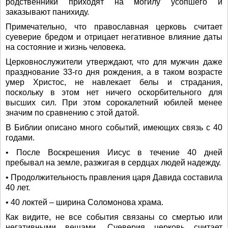
родственники приходят на могилу усопшего и
заказывают панихиду.
Примечательно, что православная церковь считает
суеверие бредом и отрицает негативное влияние даты
на состояние и жизнь человека.
Церковнослужители утверждают, что для мужчин даже
празднование 33-го дня рождения, а в таком возрасте
умер Христос, не навлекает белы и страдания,
поскольку в этом нет ничего оскорбительного для
высших сил. При этом сорокалетний юбилей менее
значим по сравнению с этой датой.
В Библии описано много событий, имеющих связь с 40
годами.
• После Воскрешения Иисус в течение 40 дней
пребывал на земле, разжигая в сердцах людей надежду.
• Продолжительность правления царя Давида составила
40 лет.
• 40 локтей – ширина Соломонова храма.
Как видите, не все события связаны со смертью или
негативными вещами. Суеверия церковь считает