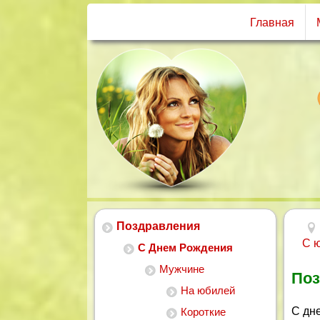
Главная
Поздравления
С 
С Днем Рождения
Мужчине
Поз
На юбилей
С дн
Короткие