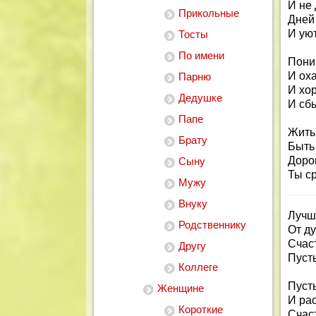
И не 
Прикольные
Дней
И ую
Тосты
По имени
Пони
И оха
Парню
И хо
Дедушке
И сб
Папе
Жить 
Брату
Быть
Дорог
Сыну
Ты с
Мужу
Внуку
Лучше
Родственнику
От д
Счаст
Другу
Пусть
Коллеге
Пусть
Женщине
И рас
Короткие
Счас