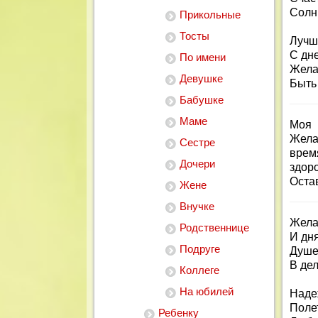
Солн
Прикольные
Тосты
Лучше
С дн
По имени
Жела
Девушке
Быть 
Бабушке
Маме
Моя 
Жела
Сестре
врем
Дочери
здор
Оста
Жене
Внучке
Жела
Родственнице
И дн
Подруге
Душе
В дел
Коллеге
На юбилей
Наде
Поле
Ребенку