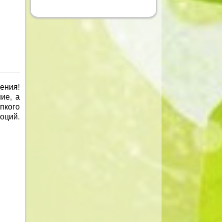
ения!
ие, а
пкого
оций.