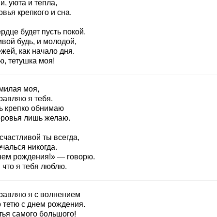
, уюта и тепла,
вья крепкого и сна.
рдце будет пусть покой.
вой будь, и молодой,
жей, как начало дня.
ю, тетушка моя!
 милая моя,
равляю я тебя.
ь крепко обнимаю
оровья лишь желаю.
счастливой ты всегда,
чалься никогда.
нем рождения!» — говорю.
 что я тебя люблю.
равляю я с волнением
 тетю с днем рождения.
тья самого большого!