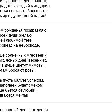
, здоровья, денег много,
 радость каждый миг дарил,
стья светлого, большого,
 мир в душе твоей царил!
ем рожденья поздравляю
 всей души желаю
оей любимой тете
 звезд на небосводе.
ше солнечных мгновений,
ых, ясных дней весенних.
ь в душе цветут мимозы,
огам бросают розы.
 пусть балует успехом,
наполнен будет смехом.
це бьется от любви,
ываются мечты!
от славный день рождения