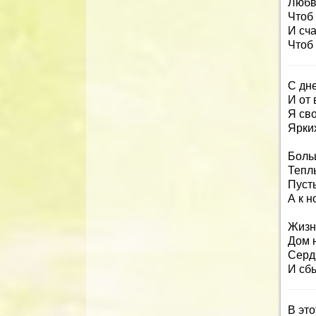
Любви
Чтоб
И сча
Чтоб
С дн
И от
Я св
Ярких
Боль
Тепл
Пуст
А к н
Жизнь
Дом 
Серд
И сб
В эт