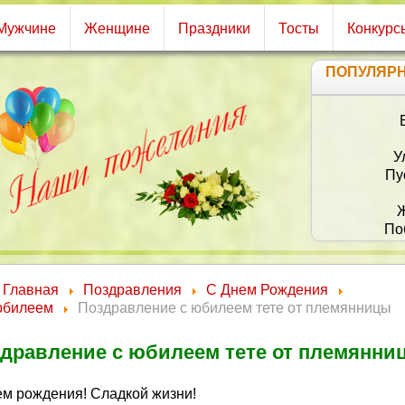
Мужчине
Женщине
Праздники
Тосты
Конкурс
ПОПУЛЯР
У
Пу
Ж
По
От се
Хочу
Главная
Поздравления
С Днем Рождения
юбилеем
Поздравление с юбилеем тете от племянницы
дравление с юбилеем тете от племянни
ем рождения! Сладкой жизни!