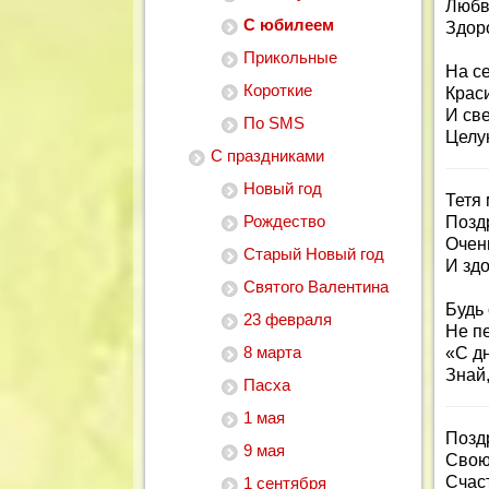
Любви
С юбилеем
Здоро
Прикольные
На се
Короткие
Краси
И све
По SMS
Целу
С праздниками
Новый год
Тетя
Рождество
Позд
Очен
Старый Новый год
И зд
Святого Валентина
Будь 
23 февраля
Не пе
8 марта
«С д
Знай,
Пасха
1 мая
Позд
9 мая
Свою
Счас
1 сентября