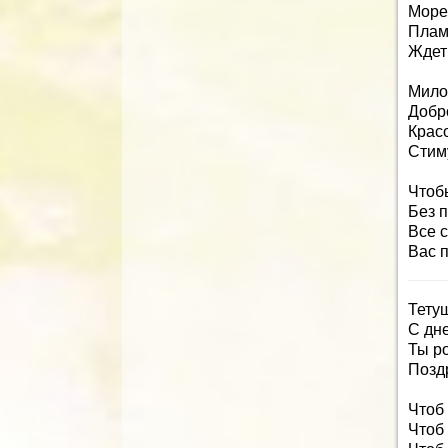
Море 
Плам
Ждет 
Мило
Добр
Красо
Стим
Чтобы
Без п
Все с
Вас п
Тету
С дн
Ты р
Позд
Чтоб
Чтоб 