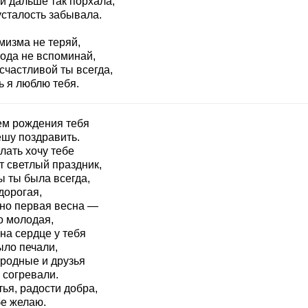
и дальше так порхала,
усталость забывала.
мизма не теряй,
года не вспоминай,
счастливой ты всегда,
ь я люблю тебя.
ем рождения тебя
ешу поздравить.
лать хочу тебе
т светлый праздник,
ы ты была всегда,
дорогая,
но первая весна —
о молодая,
на сердце у тебя
ыло печали,
 родные и друзья
 согревали.
ья, радости добра,
бе желаю.