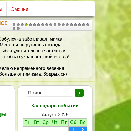
ы
Эмоции
НОЕ
1
2
3
4
5
6
7
8
9
10
11
12
13
14
15
16
17
18
19
20
21
Бабулечка заботливая, милая,
Меня ты не ругаешь никогда.
лыбка удивительно счастливая
сть образ украшает твой всегда!
елаю непременного везения,
больше оптимизма, бодрых сил.
рдца поздравляю с днем рождения,
, чтоб этот праздник светлым был!
Календарь событий
цы
Август, 2026
Пн
Вт
Ср
Чт
Пт
Сб
Вс
1
2