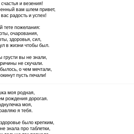
счастья и везения!
енный вам шлем привет,
вас радость и успех!
й тете пожелания:
оты, очарования,
ты, здоровья, сил,
ул в жизни чтобы был.
 грусти вы не знали,
ричины не скучали.
былось, о чем мечтали,
окинут пусть печали!
шка моя родная,
ем рождения дорогая.
однулечка моя,
равляю я тебя.
 здоровье было крепким,
не знала про таблетки,