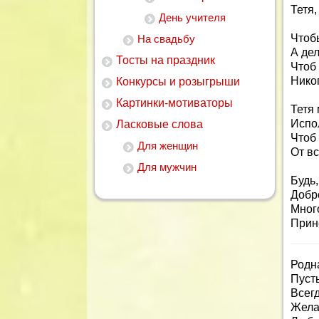
Тетя,
День учителя
Чтобы
На свадьбу
А дел
Тосты на праздник
Чтоб
Нико
Конкурсы и розыгрыши
Картинки-мотиваторы
Тетя
Испо
Ласковые слова
Чтоб
Для женщин
От вс
Для мужчин
Будь,
Добр
Мног
Прин
Родна
Пуст
Всегд
Жела