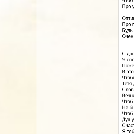
Чтоб 
Про 
Опти
Про 
Будь 
Очен
С дн
Я сп
Поже
В это
Чтоб
Тетя 
Слов
Вечн
Чтоб 
Не б
Чтоб
Душу
Счаст
Я те