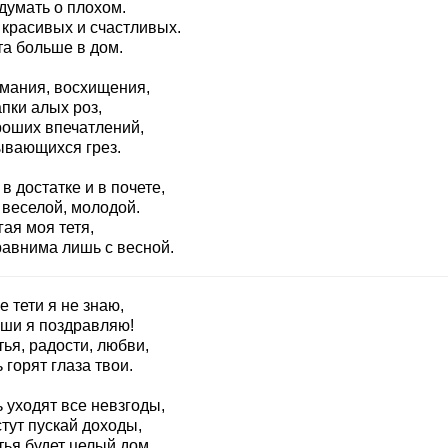
думать о плохом.
 красивых и счастливых.
та больше в дом.
мания, восхищения,
пки алых роз,
роших впечатлений,
ывающихся грез.
в достатке и в почете,
 веселой, молодой.
ая моя тетя,
равнима лишь с весной.
 тети я не знаю,
уши я поздравляю!
ья, радости, любви,
 горят глаза твои.
 уходят все невзгоды,
тут пускай доходы,
тья будет целый дом,