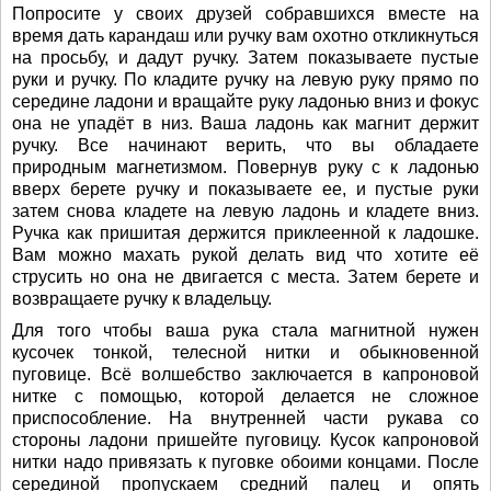
Попросите у своих друзей собравшихся вместе на
время дать карандаш или ручку вам охотно откликнуться
на просьбу, и дадут ручку. Затем показываете пустые
руки и ручку. По кладите ручку на левую руку прямо по
середине ладони и вращайте руку ладонью вниз и фокус
она не упадёт в низ. Ваша ладонь как магнит держит
ручку. Все начинают верить, что вы обладаете
природным магнетизмом. Повернув руку с к ладонью
вверх берете ручку и показываете ее, и пустые руки
затем снова кладете на левую ладонь и кладете вниз.
Ручка как пришитая держится приклеенной к ладошке.
Вам можно махать рукой делать вид что хотите её
струсить но она не двигается с места. Затем берете и
возвращаете ручку к владельцу.
Для того чтобы ваша рука стала магнитной нужен
кусочек тонкой, телесной нитки и обыкновенной
пуговице. Всё волшебство заключается в капроновой
нитке с помощью, которой делается не сложное
приспособление. На внутренней части рукава со
стороны ладони пришейте пуговицу. Кусок капроновой
нитки надо привязать к пуговке обоими концами. После
серединой пропускаем средний палец и опять