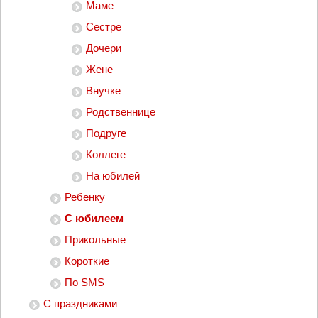
Маме
Сестре
Дочери
Жене
Внучке
Родственнице
Подруге
Коллеге
На юбилей
Ребенку
С юбилеем
Прикольные
Короткие
По SMS
С праздниками