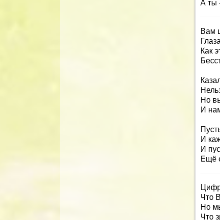
А ты
Вам 
Глаза
Как э
Бесст
Каза
Нельз
Но в
И нам
Пуст
И ка
И пус
Ещё 
Цифр
Что 
Но мы
Что з