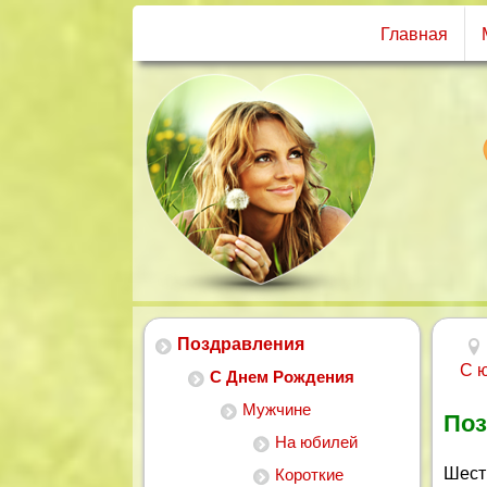
Главная
Поздравления
С 
С Днем Рождения
Мужчине
Поз
На юбилей
Шест
Короткие