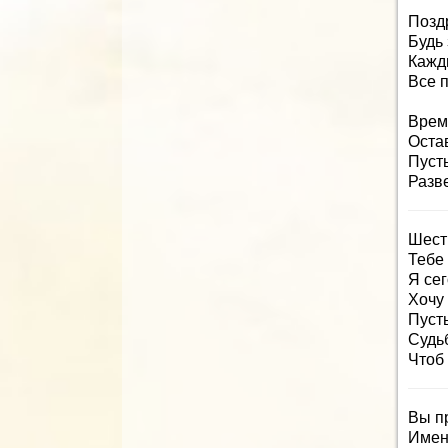
Позд
Будь 
Кажд
Все п
Врем
Остав
Пуст
Разв
Шесть
Тебе 
Я сег
Хочу
Пусть
Судьб
Чтоб 
Вы пр
Имен