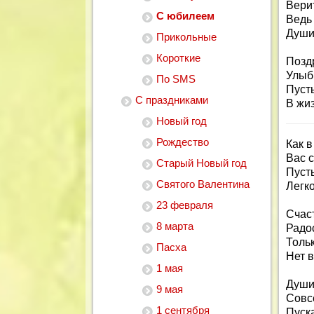
Верит
С юбилеем
Ведь 
Души
Прикольные
Короткие
Позд
Улыбн
По SMS
Пусть
С праздниками
В жиз
Новый год
Рождество
Как в
Вас 
Старый Новый год
Пусть
Святого Валентина
Легк
23 февраля
Счаст
8 марта
Радос
Толь
Пасха
Нет в
1 мая
Души 
9 мая
Совс
1 сентября
Пуска