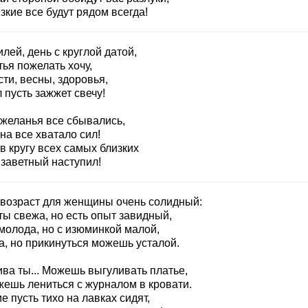
зкие все будут рядом всегда!
лей, день с круглой датой,
ья пожелать хочу,
ти, весны, здоровья,
 пусть зажжет свечу!
 желанья все сбывались,
на все хватало сил!
в кругу всех самых близких
 заветный наступил!
 возраст для женщины очень солидный:
ты свежа, но есть опыт завидный,
молода, но с изюминкой малой,
а, но прикинуться можешь усталой.
ива ты... Можешь выгуливать платье,
жешь лениться с журналом в кровати.
е пусть тихо на лавках сидят,