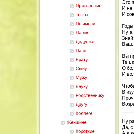
Это п
Прикольные
И не
И сов
Тосты
По имени
Годы
Ну, а
Парню
Знайт
Дедушке
Ваш,
Папе
Вы пр
Брату
Тепл
О бол
Сыну
И во
Мужу
Чтоб
Внуку
В изу
Родственнику
Проч
Возра
Другу
Коллеге
Ну р
Женщине
Да, 
Короткие
А в 