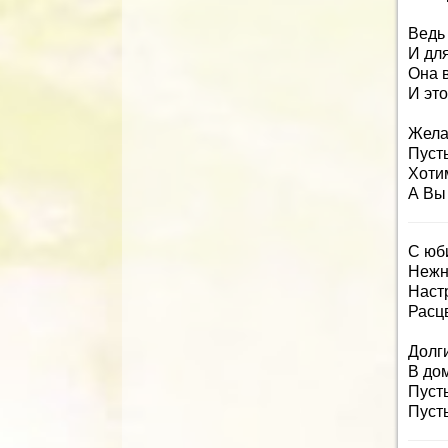
Ведь
И для
Она в
И это
Жела
Пусть
Хотим
А Вы 
С юб
Нежн
Настр
Расцв
Долги
В дом
Пусть
Пусть