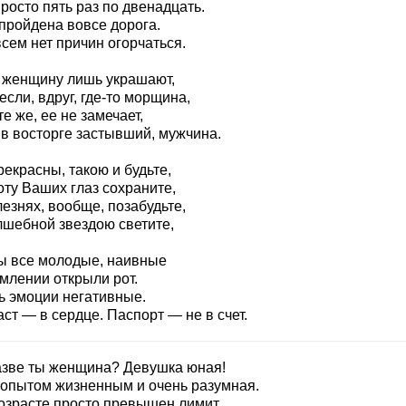
росто пять раз по двенадцать.
 пройдена вовсе дорога.
сем нет причин огорчаться.
 женщину лишь украшают,
 если, вдруг, где-то морщина,
е же, ее не замечает,
 в восторге застывший, мужчина.
екрасны, такою и будьте,
оту Ваших глаз сохраните,
езнях, вообще, позабудьте,
лшебной звездою светите,
ы все молодые, наивные
млении открыли рот.
ь эмоции негативные.
ст — в сердце. Паспорт — не в счет.
азве ты женщина? Девушка юная!
с опытом жизненным и очень разумная.
возрасте просто превышен лимит,