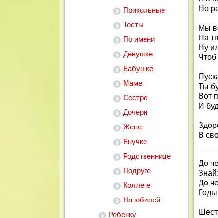
Но ра
Прикольные
Тосты
Мы во
На т
По имени
Ну ил
Девушке
Чтоб
Бабушке
Пуск
Маме
Ты бу
Вот п
Сестре
И буд
Дочери
Здор
Жене
В сво
Внучке
Родственнице
До че
Подруге
Знай:
До че
Коллеге
Годы
На юбилей
Шест
Ребенку