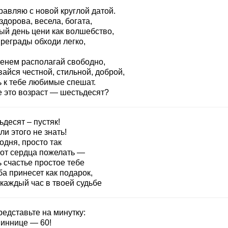
равляю с новой круглой датой.
здорова, весела, богата,
ый день цени как волшебство,
реграды обходи легко,
енем располагай свободно,
айся честной, стильной, доброй,
ь к тебе любимые спешат.
е это возраст — шестьдесят?
десят – пустяк!
ли этого не знать!
одня, просто так
 от сердца пожелать —
 счастье простое тебе
а принесет как подарок,
каждый час в твоей судьбе
едставьте на минутку:
иннице — 60!