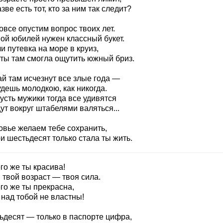
зве есть тот, кто за ним так следит?
все опустим вопрос твоих лет.
вой юбилей нужен классный букет.
и путевка на море в круиз,
 ты там смогла ощутить южный бриз.
ай там исчезнут все злые года —
дешь молодкою, как никогда.
усть мужики тогда все удивятся
ут вокруг штабелями валяться...
овье желаем тебе сохранить,
и шестьдесят только стала ты жить.
го же ты красива!
 твой возраст — твоя сила.
го же ты прекрасна,
 над тобой не властны!
ьдесят — только в паспорте цифра,