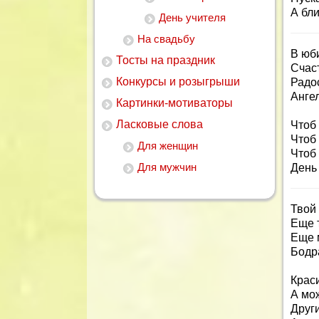
А бли
День учителя
На свадьбу
В юби
Тосты на праздник
Счаст
Конкурсы и розыгрыши
Радос
Ангел
Картинки-мотиваторы
Ласковые слова
Чтоб
Чтоб 
Для женщин
Чтоб 
Для мужчин
День
Твой
Еще 
Еще 
Бодр
Крас
А мо
Други