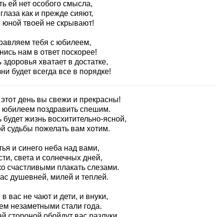
ь ей нет особого смысла,
глаза как и прежде сияют,
 юной твоей не скрывают!
равляем тебя с юбилеем,
ись нам в ответ поскорее!
 здоровья хватает в достатке,
ни будет всегда все в порядке!
 этот день вы свежи и прекрасны!
с юбилеем поздравить спешим.
 будет жизнь восхитительно-ясной,
ой судьбы пожелать вам хотим.
ья и синего неба над вами,
ти, света и солнечных дней,
ко счастливыми плакать слезами.
ас душевней, милей и теплей.
в вас не чают и дети, и внуки,
ем незаметными стали года.
й стороной обойдут вас разлуки,