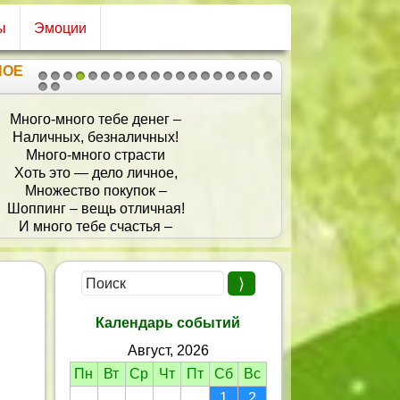
ы
Эмоции
НОЕ
1
2
3
4
5
6
7
8
9
10
11
12
13
14
15
16
17
18
19
20
21
Много-много тебе денег –
Наличных, безналичных!
Много-много страсти
Хоть это — дело личное,
Множество покупок –
Шоппинг – вещь отличная!
И много тебе счастья –
Оно не будет лишним!
Календарь событий
Август, 2026
Пн
Вт
Ср
Чт
Пт
Сб
Вс
1
2