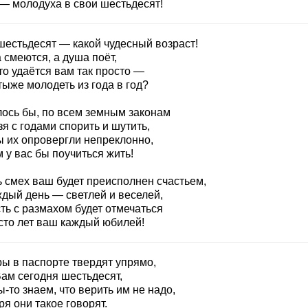
 — молодуха в свои шестьдесят!
шестьдесят — какой чудесный возраст!
 смеются, а душа поёт,
то удаётся вам так просто —
ыже молодеть из года в год?
лось бы, по всем земным законам
я с годами спорить и шутить,
ы их опровергли непреклонно,
 у вас бы поучиться жить!
ь смех ваш будет преисполнен счастьем,
ждый день — светлей и веселей,
ть с размахом будет отмечаться
сто лет ваш каждый юбилей!
ы в паспорте твердят упрямо,
Вам сегодня шестьдесят,
-то знаем, что верить им не надо,
ря они такое говорят.