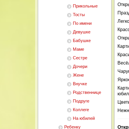
Откр
Прикольные
Праз
Тосты
Легк
По имени
Красо
Девушке
Откр
Бабушке
Карт
Маме
Крас
Сестре
Весё
Дочери
Чару
Жене
Ярко
Внучке
Карт
Родственнице
юбил
Подруге
Цвет
Коллеге
Нежн
На юбилей
Ребенку
Откр