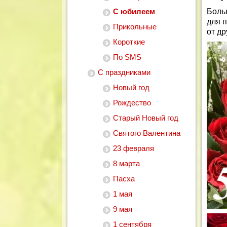
С юбилеем
Боль
для 
Прикольные
от др
Короткие
По SMS
С праздниками
Новый год
Рождество
Старый Новый год
Святого Валентина
23 февраля
8 марта
Пасха
1 мая
9 мая
1 сентября