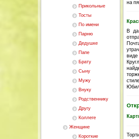
на п
Прикольные
Тосты
Крас
По имени
В да
Парню
отпр
Дедушке
Почт
утра
Папе
виде
Брату
Кругл
найд
Сыну
торж
Мужу
стил
Юбил
Внуку
Родственнику
Отк
Другу
Карт
Коллеге
Женщине
Торти
Короткие