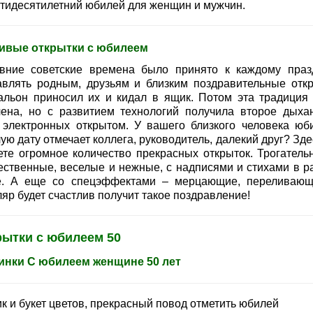
ятидесятилетний юбилей для женщин и мужчин.
ивые открытки с юбилеем
вние советские времена было принято к каждому праз
авлять родным, друзьям и близким поздравительные откр
альон приносил их и кидал в ящик. Потом эта традиция
чена, но с развитием технологий получила второе дыха
 электронных открытом. У вашего близкого человека юб
ую дату отмечает коллега, руководитель, далекий друг? Зд
ете огромное количество прекрасных открыток. Трогатель
ественные, веселые и нежные, с надписями и стихами в р
е. А еще со спецэффектами – мерцающие, переливающ
яр будет счастлив получит такое поздравление!
рытки с юбилеем 50
инки С юбилеем женщине 50 лет
к и букет цветов, прекрасный повод отметить юбилей