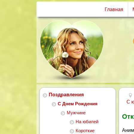
Главная
Поздравления
С 
С Днем Рождения
Мужчине
Отк
На юбилей
Аним
Короткие