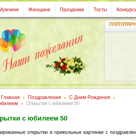
Мужчине
Женщине
Праздники
Тосты
Конкурс
ПОПУЛЯР
Пуст
Не вы
Д
Главная
Поздравления
С Днем Рождения
юбилеем
Открытки с юбилеем 50
рытки с юбилеем 50
ированные открытки и прикольные картинки с поздравле