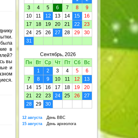
3
4
5
6
7
8
9
10
11
12
13
14
15
16
17
18
19
20
21
22
23
днику
24
25
26
27
28
29
30
ытки.
31
 была
ние в
Сентябрь, 2026
илей?
есь вы
Пн
Вт
Ср
Чт
Пт
Сб
Вс
ные и
1
2
3
4
5
6
азном
7
8
9
10
11
12
13
иеся.
14
15
16
17
18
19
20
21
22
23
24
25
26
27
28
29
30
12 августа
День ВВС
15 августа
День археолога