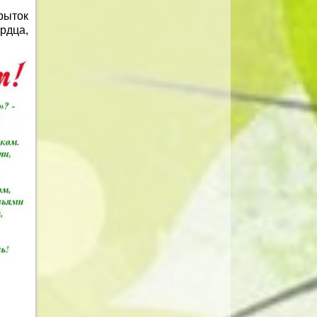
рыток
рдца,