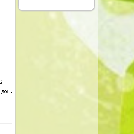
й
 день