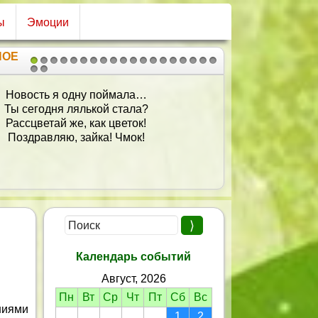
ы
Эмоции
НОЕ
1
2
3
4
5
6
7
8
9
10
11
12
13
14
15
16
17
18
19
20
21
ь годы ваши до ста лет продлятся,
 болезней, а они пусть вас боятся,
уша и сердце будут молодые,
Вас окружают люди дорогие!
Календарь событий
Август, 2026
Пн
Вт
Ср
Чт
Пт
Сб
Вс
ниями
1
2