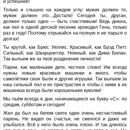
и успешнее!
Только и слышно на каждом углу: мужик должен то,
мужик должен это…Достало! Сегодня ты, друган,
должен только одно — быть счастливым! Ведь днюха,
как пел в одной детской песенке крокодил Гена, только
раз в году! Поэтому отрывайся на полную и не парься о
долгах!
Ты крутой, как Брюс Уиллис. Красивый, как Брэд Питт.
Сильный, как Шварцнеггер. Нежный, как Дима Билан.
Так выпьем же за твоё раздвоение личности!
Парни, как маленькие дети, честное слово! Им всегда
нужны новые красивые машинки и много, чтобы
самолётики свои были и другие игрушки. Так выпьем за
наш сильный пол и их пристрастия и чтобы с ними в их
машинках всегда были хорошенькие куколки!
Мы пьём всегда в дни, начинающиеся на букву «С»: по
средам, субботам и сегодня!
Жил да был на белом свете один очень несчастливый
парень. Не видел он счастья, не смеялся и даже не
улыбался. Всё у него было очень плохо. И так длилось