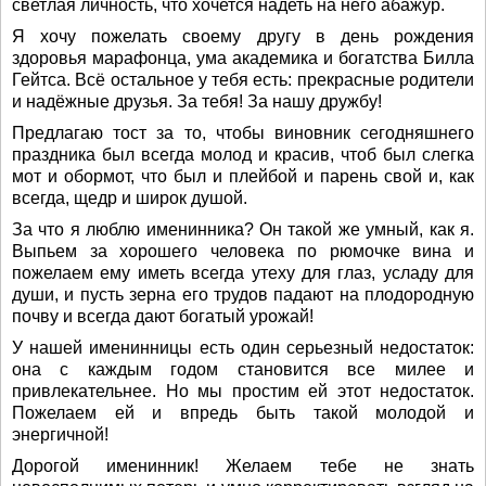
светлая личность, что хочется надеть на него абажур.
Я хочу пожелать своему другу в день рождения
здоровья марафонца, ума академика и богатства Билла
Гейтса. Всё остальное у тебя есть: прекрасные родители
и надёжные друзья. За тебя! За нашу дружбу!
Предлагаю тост за то, чтобы виновник сегодняшнего
праздника был всегда молод и красив, чтоб был слегка
мот и обормот, что был и плейбой и парень свой и, как
всегда, щедр и широк душой.
За что я люблю именинника? Он такой же умный, как я.
Выпьем за хорошего человека по рюмочке вина и
пожелаем ему иметь всегда утеху для глаз, усладу для
души, и пусть зерна его трудов падают на плодородную
почву и всегда дают богатый урожай!
У нашей именинницы есть один серьезный недостаток:
она с каждым годом становится все милее и
привлекательнее. Но мы простим ей этот недостаток.
Пожелаем ей и впредь быть такой молодой и
энергичной!
Дорогой именинник! Желаем тебе не знать