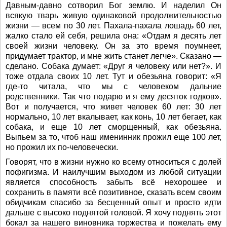
Давным-давно сотворил Бог землю. И наделил Он
всякую тварь живую одинаковой продолжительностью
жизни — всем по 30 лет. Пахала-пахала лошадь 60 лет,
жалко стало ей себя, решила она: «Отдам я десять лет
своей жизни человеку. Он за это время поумнеет,
придумает трактор, и мне жить станет легче». Сказано —
сделано. Собака думает: «Друг я человеку или нет?». И
тоже отдала своих 10 лет. Тут и обезьяна говорит: «Я
где-то читала, что мы с человеком дальние
родственники. Так что подарю и я ему десяток годков».
Вот и получается, что живет человек 60 лет: 30 лет
нормально, 10 лет вкалывает, как конь, 10 лет бегает, как
собака, и еще 10 лет сморщенный, как обезьяна.
Выпьем за то, чтоб наш именинник прожил еще 100 лет,
но прожил их по-человечески.
Говорят, что в жизни нужно ко всему относиться с долей
пофигизма. И наилучшим выходом из любой ситуации
является способность забыть всё нехорошее и
сохранить в памяти всё позитивное, сказать всем своим
обидчикам спасибо за бесценный опыт и просто идти
дальше с высоко поднятой головой. Я хочу поднять этот
бокал за нашего виновника торжества и пожелать ему