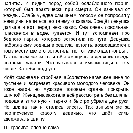
напитка. И видит перед собой ослабленного парня,
который был практически при смерти. Он изнывал от
жажды. Слабым, едва слышным голосом он попросил у
женщины напиться, но та ему отказала. Бредёт девушка
дальше и вот перед нею оазис. Она очень довольная,
плескается в воде, купается. И тут вспоминает про
бедного парня, которого встретила по пути. Девушка
набрала ему водицы и решила напоить, возвращается к
тому месту, где его встретила, но тот уже отдал концы…
Так выпьем же за то, чтобы женщины и девушки всегда
вовремя давали! Это касается и именинницы в том
числе. За тебя, подруга!
Идёт красивая и стройная, абсолютно нагая женщина по
пустыне и встречает красивого молодого человека. Он
тоже нагой, но мужские половые органы прикрыты
шляпой. Женщина захотела всё рассмотреть без шляпы,
подошла вплотную к парню и быстро убрала две руки.
Но шляпа так и сталась висеть. Так выпьем же за
неописуемую красоту девичью, что даёт силы
удерживать шляпу!
Ты красива, словно лама.