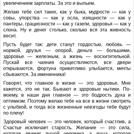
увеличением зарплаты. За это и выпьем.
Желаю тебе сил таких, как у быка, мудрости — как у
совы, упорства — как у осла, изящности — как у
пантеры, грациозности — как у газели, здоровья — как у
слона. Ну и денег столько, сколько вся эта живность
весит.
Пусть будет так: дети станут гордостью, любовь —
нормой, друзья — опорой, деньги — большими,
здоровье — железным, а жизнь — восхитительной.
Пускай все чаяния осуществляются, все двери
открываются, фортуна приветливо улыбается, мечты
сбываются. За именинника!
Говорят, что главное в жизни — это здоровье. Мне
кажется, это не так. Бывают и здоровые нытики. По-
моему, в наши дни главное — это бодрость духа и
оптимизм. Поэтому желаю тебе на все в жизни смотреть
с улыбкой, и тогда все жизненные невзгоды тебе будут
по плечу!
Здоровый человек — это человек, который счастлив, а
Счастье исключает старость. Желание — это сила,
которая движет душой человека, а душа, которая