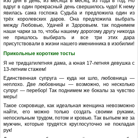
изо дня в день, из месяца в месяц, из года в год. Но
вдруг в один прекрасный день свершилось чудо! К нему
явилась сама госпожа Судьба и предложила один из
трёх королевских даров. Она предложила выбрать
между Любовью, Удачей и Здоровьем. так поднимем
наши чарки за то, чтобы нашему дорогому другу никогда
не пришлось выбирать и все три этих дара
присутствовали в жизни нашего именинника в изобилии!
Прикольные короткие тосты
Я не тридцатилетняя дама, а юная 17-летняя девушка с
13-летним стажем!
Единственная супруга — куда ни шло, любовница —
неплохо. Две любовницы — возможно, но несколько
супруг — перебор! Так поднимем же бокалы за чувство
меры!
Такое сокровище, как идеальная женщина невозможно
найти, его можно только создать своими руками,
непосильным трудом, потом и кровью. Так выпьем же за
мужчин, которые трудятся круглосуточно не покладая
рук!