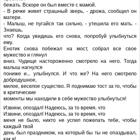
бежать. Вскоре он был вместе с мамой.
- В речке живет страшный зверь, - дрожа, сообщил он
матери.
- Малыш, не пугайся так сильно, - утешила его мать. -
Знаешь,
что? Когда увидишь его снова, попробуй улыбнуться
ему.
Енотик снова побежал на мост, собрал все свое
мужество и глянул
вниз. Чудище настороженно смотрело на него. Тогда
малыш нагнулся
пониже и... улыбнулся. И что же? На него смотрело
добродушное,
милое, веселое существо. Я поднимаю тост за то, чтобы
в критические
моменты мы находили в себе мужество улыбнуться!
Извини, опоздал! Надеюсь, за то время, что
Извини, опоздал! Надеюсь, за то время, что
меня не было, никто не успел пожелать тебе, чтобы
каждый твой
день был праздником, на который бы ты не опаздывал,
как я!