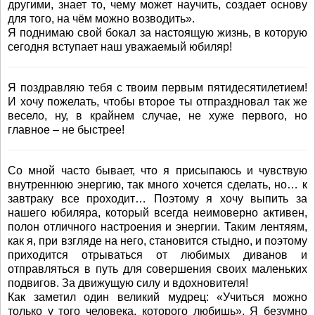
другими, знает то, чему может научить, создает основу
для того, на чём можно возводить».
Я поднимаю свой бокал за настоящую жизнь, в которую
сегодня вступает наш уважаемый юбиляр!
Я поздравляю тебя с твоим первым пятидесятилетием!
И хочу пожелать, чтобы второе ты отпраздновал так же
весело, ну, в крайнем случае, не хуже первого, но
главное – не быстрее!
Со мной часто бывает, что я присыпаюсь и чувствую
внутреннюю энергию, так много хочется сделать, но… к
завтраку все проходит… Поэтому я хочу выпить за
нашего юбиляра, который всегда неимоверно активен,
полон отличного настроения и энергии. Таким лентяям,
как я, при взгляде на него, становится стыдно, и поэтому
приходится отрываться от любимых диванов и
отправляться в путь для совершения своих маленьких
подвигов. За движущую силу и вдохновителя!
Как заметил один великий мудрец: «Учиться можно
только у того человека, которого любишь». Я безумно