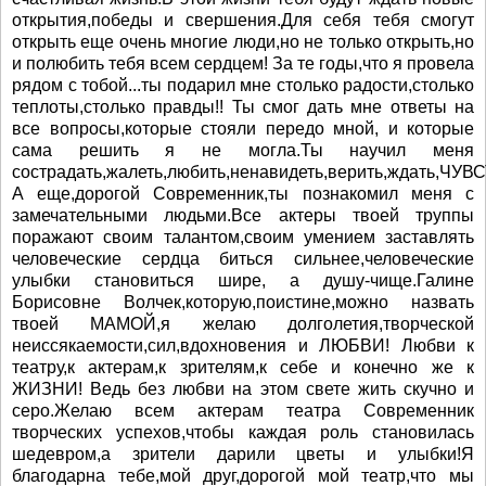
открытия,победы и свершения.Для себя тебя смогут
открыть еще очень многие люди,но не только открыть,но
и полюбить тебя всем сердцем! За те годы,что я провела
рядом с тобой...ты подарил мне столько радости,столько
теплоты,столько правды!! Ты смог дать мне ответы на
все вопросы,которые стояли передо мной, и которые
сама решить я не могла.Ты научил меня
сострадать,жалеть,любить,ненавидеть,верить,ждать,ЧУ
А еще,дорогой Современник,ты познакомил меня с
замечательными людьми.Все актеры твоей труппы
поражают своим талантом,своим умением заставлять
человеческие сердца биться сильнее,человеческие
улыбки становиться шире, а душу-чище.Галине
Борисовне Волчек,которую,поистине,можно назвать
твоей МАМОЙ,я желаю долголетия,творческой
неиссякаемости,сил,вдохновения и ЛЮБВИ! Любви к
театру,к актерам,к зрителям,к себе и конечно же к
ЖИЗНИ! Ведь без любви на этом свете жить скучно и
серо.Желаю всем актерам театра Современник
творческих успехов,чтобы каждая роль становилась
шедевром,а зрители дарили цветы и улыбки!Я
благодарна тебе,мой друг,дорогой мой театр,что мы