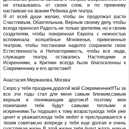
не отказываюсь от своих слов, и по прежнему
настаиваю на звании Ребенка для театра.
Я от всей души желаю, чтобы он продолжал расти
Счастливым, Обаятельным, Верным своему делу, чтобы
всегда приносил Радость не только зрителям, но и своим
создателям, чтобы покоренная Европа с нежностью
вспоминала волшебные Мгновенья, привезенные
театром, чтобы постановки надолго сохранили свою
Естественность и Неповторимость, чтобы все люди,
служащие театру, оставались Настоящими и
Искренними, а Критики всегда были благосклонны к
Современнику и его артистам!!!
Анастасия Мержанова, Москва
Скоро у тебя праздник,дорогой мой Современник!!!Ты за
все эти годы стал для меня самым близким,самым
верным и понимающим другом.И поэтому мои
пожелания тебе будут самыми теплыми и
искренними.Ты подошел к тому возрасту,когда тебя уже
ценят и уважают,когда тебя любят и прислушиваются к
твоим советам,но впереди у тебя еще долгая и очень
счастливая жизнь.В этой жизни тебя будут ждать новые