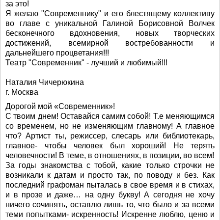
за это!
Я желаю "Современнику" и его блестящему коллективу
во главе с уникальной Галиной Борисовной Волчек
бесконечного вдохновения, новых творческих
достижений, всемирной востребованности и
дальнейшего процветания!!!
Театр "Современник" - лучший и любимый!!!
Наталия Чичерюкина
г. Москва
Дорогой мой «Современник»!
С твоим днем! Оставайся самим собой! Т.е меняющимся
со временем, но не изменяющим главному! А главное
что? Артист ты, режиссер, слесарь или библиотекарь,
главное- чтобы человек был хороший! Не терять
человечности! В теме, в отношениях, в позиции, во всем!
За годы знакомства с тобой, какие только строчки не
возникали к датам и просто так, по поводу и без. Как
последний графоман пыталась в свое время и в стихах,
и в прозе и даже… на одну букву! А сегодня не хочу
ничего сочинять, оставлю лишь то, что было и за всеми
теми попытками- искренность! Искренне люблю, ценю и