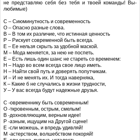
не представляю себя без тебя и твоей команды! Вы-
любимые)
С – Сиюминутность и современность
О – Опасно разные слова.
В – В том их различие, что истинная ценность
Р – Рискует современной быть всегда.
Е – Ее нельзя скрыть за удобной маской.
М – Мода меняется, за нею не поспеть.
Е – Есть лишь один шанс не стареть со временем:
Н – Надо во всем всегда свое лицо иметь.
Н – Найти свой путь и доверять попутчикам.
И – И не менять их. И тогда наверняка,
К – Какие б не случались в жизни трудности,
У – У вас всегда будут надежные друзья.
C -овременнику быть современным!
О -ткровенным, острым, смелым!
В -дохновляющим, верным идее!
Р -азным, ищущим на Другой сцене!
Е -сли можешь, и впредь удивляй!
М -астерством, волшебством покоряй!