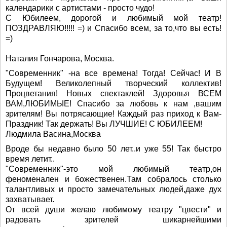
календарики с артистами - просто чудо!
С Юбилеем, дорогой и любимый мой театр!
ПОЗДРАВЛЯЮ!!!!! =) и Спасибо всем, за то,что вы есть!
=)
Наталия Гончарова, Москва.
"Современник" -на все времена! Тогда! Сейчас! И В
Будущем! Великолепный творческий коллектив!
Процветания! Новых спектаклей! Здоровья ВСЕМ
ВАМ,ЛЮБИМЫЕ! Спасибо за любовь к нам ,вашим
зрителям! Вы потрясающие! Каждый раз приход к Вам-
Праздник! Так держать! Вы ЛУЧШИЕ! С ЮБИЛЕЕМ!
Людмила Васина,Москва
Вроде бы недавно было 50 лет..и уже 55! Так быстро
время летит..
"Современник"-это мой любимый театр,он
феноменален и божественен.Там собралось столько
талантливых и просто замечательных людей,даже дух
захватывает.
От всей души желаю любимому театру "цвести" и
радовать зрителей шикарнейшими