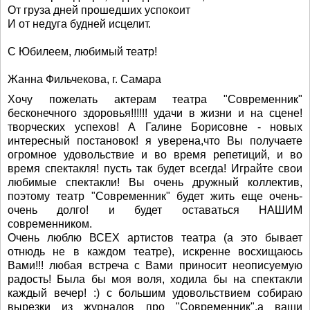
От груза дней прошедших успокоит
И от недуга будней исцелит.
С Юбилеем, любимый театр!
Жанна Фильчекова, г. Самара
Хочу пожелать актерам театра "Современник"
бесконечного здоровья!!!!!! удачи в жизни и на сцене!
творческих успехов! А Галине Борисовне - новых
интересный постановок! я уверена,что Вы получаете
огромное удовольствие и во время репетиций, и во
время спектакля! пусть так будет всегда! Играйте свои
любимые спектакли! Вы очень дружный коллектив,
поэтому театр "Современник" будет жить еще очень-
очень долго! и будет оставаться НАШИМ
современником.
Очень люблю ВСЕХ артистов театра (а это бывает
отнюдь не в каждом театре), искренне восхищаюсь
Вами!!! любая встреча с Вами приносит неописуемую
радость! Была бы моя воля, ходила бы на спектакли
каждый вечер! :) с большим удовольствием собираю
вырезки из журналов про "Современник",а ваши