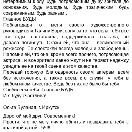
нетерпимым к злу, будь потрясающим душу зрителя до
основания, будь молодым, будь трагическим, будь
современным, будь разным…
Главное БУДЬ!
Поблагодари от меня своего художественного
руководителя Галину Борисовну за то, что вела тебя все
эти годы, наставляла, поддерживала, спасала, не
давала погибнуть. Скажи ей, что она – великолепный
режиссер! Ее спектакли всегда молоды и злободневны.
Напомни ей, что она, кроме всего прочего, потрясающая
актриса!, и все зрители давно ждут и не теряют надежду
увидеть ее на твоей сцене в этом качестве.
Передай горячую благодарность своим актерам, всем
без исключения, а также всем, кто служит у тебя в
любом ином качестве. Ведь без них не было бы тебя.
С юбилеем тебя. Главное БУДЬ!
И я буду счастлива!
Ольга Буланая, г. Иркутск
Дорогой мой друг, Современник!
Прости, что не могу лично обнять и поздравить тебя с
красивой датой - 55!!!