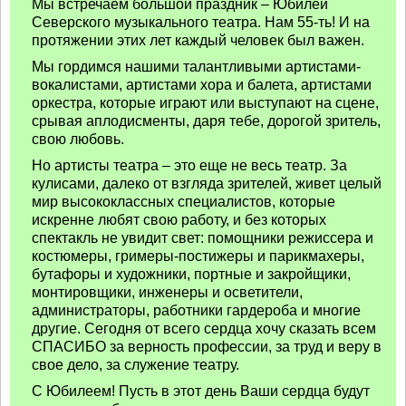
Мы встречаем большой праздник – Юбилей
Северского музыкального театра. Нам 55-ть! И на
протяжении этих лет каждый человек был важен.
Мы гордимся нашими талантливыми артистами-
вокалистами, артистами хора и балета, артистами
оркестра, которые играют или выступают на сцене,
срывая аплодисменты, даря тебе, дорогой зритель,
свою любовь.
Но артисты театра – это еще не весь театр. За
кулисами, далеко от взгляда зрителей, живет целый
мир высококлассных специалистов, которые
искренне любят свою работу, и без которых
спектакль не увидит свет: помощники режиссера и
костюмеры, гримеры-постижеры и парикмахеры,
бутафоры и художники, портные и закройщики,
монтировщики, инженеры и осветители,
администраторы, работники гардероба и многие
другие. Сегодня от всего сердца хочу сказать всем
СПАСИБО за верность профессии, за труд и веру в
свое дело, за служение театру.
С Юбилеем! Пусть в этот день Ваши сердца будут