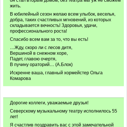
он стал вторым домом, без театра мы уж не сможем
жить.
В юбилейный сезон желаю всем улыбок, веселья,
добра, таких счастливых мгновений, из которых
складывается вечность! Здоровья, удачи,
профессионального роста!
Спасибо всем вам за то, что вы есть!
…Жду, скоро ли с лесов дитя,
Вершиной в снежном хоре,
Падет, главою очертя,
В пучину ораторий… (А.Блок)
Искренне ваша, главный хормейстер Ольга
Комарова
Дорогие коллеги, уважаемые друзья!
Северскому музыкальному театру исполнилось 55
лет!
Я счастлив поздравить вас с этой замечательной