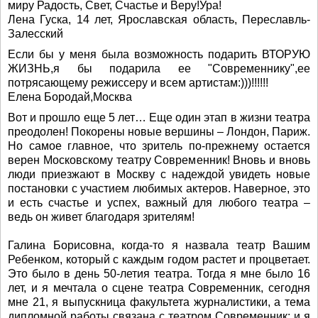
миру Радость, Свет, Счастье и Веру!Ура!
Лена Гуска, 14 лет, Ярославская область, Переславль-
Залесский
Если бы у меня была возможность подарить ВТОРУЮ
ЖИЗНЬ,я бы подарила ее "Современнику",ее
потрясающему режиссеру и всем артистам:)))!!!!!!
Елена Бородай,Москва
Вот и прошло еще 5 лет… Еще один этап в жизни театра
преодолен! Покорены новые вершины – Лондон, Париж.
Но самое главное, что зритель по-прежнему остается
верен Московскому театру Современник! Вновь и вновь
люди приезжают в Москву с надеждой увидеть новые
постановки с участием любимых актеров. Наверное, это
и есть счастье и успех, важный для любого театра –
ведь он живет благодаря зрителям!
Галина Борисовна, когда-то я назвала театр Вашим
Ребенком, который с каждым годом растет и процветает.
Это было в день 50-летия театра. Тогда я мне было 16
лет, и я мечтала о сцене театра Современник, сегодня
мне 21, я выпускница факультета журналистики, а тема
дипломной работы связана с театром Современник: и я