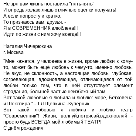
Не зря вам жизнь поставила "пять-пять",
И впредь желаю лишь отличные оценки получать!
А если попросту и кратко,
То признаюсь вам, друзья, -
Я в СОВРЕМЕННИК влюблена!!!
Идти по жизни с ним хочу всегда!!!
Наталия Чичерюкина
г. Москва
"Мне кажется, у человека в жизни, кроме любви к кому-
то, может быть ещё любовь к чему-то, именно любовь.
Не вкус, не склонность, а настоящая любовь, глубокая,
согревающая, вдохновляющая, отличающаяся от той
любви только тем, что в ней отсутствует элемент
страдания, большей частью неизбежный там.
Вот такой любовью я любила и люблю: море, Бетховена
и Шекспира." - Т.Л.Щепкина -Куперник.
Вот такой любовью я любила и люблю театр
"Современник"! Живи, волнуй,потрясай,вдохновляй -
просто будь ВСЕГДА,мой любимый ТЕАТР!
С днём рождения!