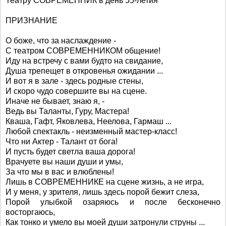
Театру СОВРЕМЕННИК в день 55-летия
ПРИЗНАНИЕ
О боже, что за наслаждение -
С театром СОВРЕМЕННИКОМ общение!
Иду на встречу с вами будто на свидание,
Душа трепещет в откровенья ожидании ...
И вот я в зале - здесь родные стены,
И скоро чудо совершите вы на сцене.
Иначе не бывает, знаю я, -
Ведь вы Таланты, Гуру, Мастера!
Кваша, Гафт, Яковлева, Неелова, Гармаш ...
Любой спектакль - неизменный мастер-класс!
Что ни Актер - Талант от бога!
И пусть будет светла ваша дорога!
Врачуете вы наши души и умы,
За что мы в вас и влюблены!
Лишь в СОВРЕМЕННИКЕ на сцене жизнь, а не игра,
И у меня, у зрителя, лишь здесь порой бежит слеза,
Порой улыбкой озаряюсь и после бесконечно
восторгаюсь,
Как тонко и умело вы моей души затронули струны ...