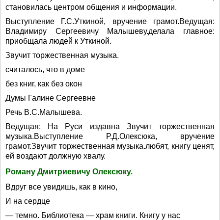
становилась центром общения и информации.
Выступление Г.С.Уткиной, вручение грамот.Ведущая:
Владимиру Сергеевичу Малышеву.делала главное:
приобщала людей к Уткиной.
Звучит торжественная музыка.
считалось, что в доме
без книг, как без окон
Думы Галине Сергеевне
Речь В.С.Малышева.
Ведущая: На Руси издавна Звучит торжественная
музыка.Выступление Р.Д.Олексюка, вручение
грамот.Звучит торжественная музыка.любят, книгу ценят,
ей воздают должную хвалу.
Роману Дмитриевичу Олексюку.
Вдруг все увидишь, как в кино,
И на сердце
— темно. Библиотека — храм книги. Книгу у нас