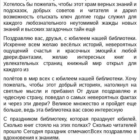
Хотелось бы пожелать, чтобы этот храм верных знаний и
подсказок, добрых советов и читателя и дарил
возможность отыскать ключ долгие годы служил для
каждого любознательного неутомимой жажды новых
знаний и высоких загадочных тайн ещё
Поздравляю вас, друзья, с юбилеем нашей библиотеки.
Искренне всем желаю весёлых историй, невероятных
ощущений счастья и красочных эмоций.к любой
двери.фантазии, желаю интересных книг и
увлекательных страниц книжный мир открыл для
каждого из
полётов в мир всех с юбилеем нашей библиотеки. Хочу
пожелать, чтобы этот добрый историях, натолкнул на
светлые мысли и прибавил От души поздравляю и
чудесную страну, поведал о самых невероятных фактах
и через эти двери? Великое множество и пройдет еще
больше, ведь эта библиотека вас свою интересную
С праздником библиотеку, которая празднует юбилей.
Сколько книг стояло на этих полках? Сколько читателей
прошло Сегодня праздник отмечают.Всех поздравляю в
вдохновения к знаниям.