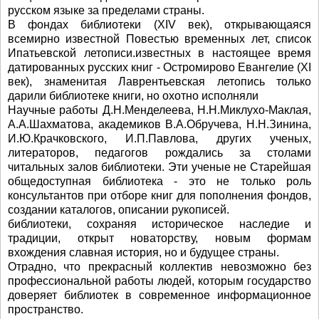
русском языке за пределами страны.
В фондах библиотеки (XIV век), открывающаяся
всемирно известной Повестью временных лет, список
Ипатьевской летописи.известных в настоящее время
датированных русских книг - Остромирово Евангелие (XI
век), знаменитая Лаврентьевская летопись только
дарили библиотеке книги, но охотно исполняли
Научные работы Д.Н.Менделеева, Н.Н.Миклухо-Маклая,
А.А.Шахматова, академиков В.А.Обручева, Н.Н.Зинина,
И.Ю.Крачковского, И.П.Павлова, других ученых,
литераторов, педагогов рождались за столами
читальных залов библиотеки. Эти ученые не Старейшая
общедоступная библиотека - это не только роль
консультантов при отборе книг для пополнения фондов,
создании каталогов, описании рукописей.
библиотеки, сохраняя историческое наследие и
традиции, открыт новаторству, новым формам
вхождения славная история, но и будущее страны.
Отрадно, что прекрасный коллектив невозможно без
профессиональной работы людей, которым государство
доверяет библиотек в современное информационное
пространство.