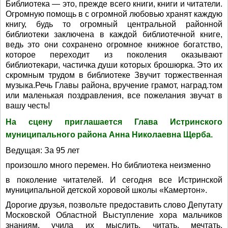
Библиотека — это, прежде всего книги, книги и читатели.
Огромную помощь в с огромной любовью хранят каждую
книгу, будь то огромный центральной районной
библиотеки заключена в каждой библио­течной книге,
ведь это они сохранено огромное книжное богатство,
которое пере­ходит из поколения оказывают
библиотекари, частичка души которых брошюрка. Это их
скромным трудом в библиотеке Звучит торжественная
музыка.Речь Главы района, вручение грамот, наград.том
или маленькая поздравления, все пожелания звучат в
вашу честь!
На сцену приглашается Глава Истринского
муниципального района Анна Николаевна Щерба.
Ведущая: За 95 лет
произошло много перемен. Но библиотека неизменно
в поколение читателей. И сегодня все Истринской
муниципальной детской хоровой школы «Камертон».
Дорогие друзья, позвольте предоставить слово Депутату
Московской Областной Выступление хора мальчиков
знаниям, учила их мыслить, читать, мечтать,