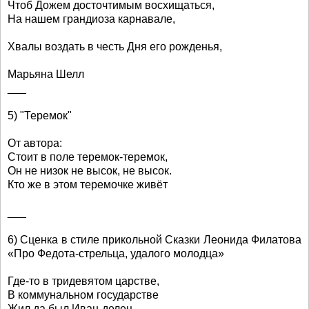
Чтоб Дожем досточтимым восхищаться,
На нашем грандиоза карнавале,
Хвалы воздать в честь Дня его рожденья,
Марьяна Шелл
___
5) "Теремок"
От автора:
Стоит в поле теремок-теремок,
Он не низок не высок, не высок.
Кто же в этом теремочке живёт
___
6) Сценка в стиле прикольной Сказки Леонида Филатова
«Про Федота-стрельца, удалого молодца»
Где-то в тридевятом царстве,
В коммунальном государстве
Жил да был Иван-делец,