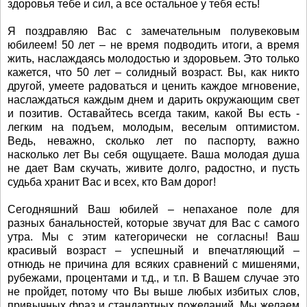
здоровья тебе и сил, а все остальное у тебя есть!
Я поздравляю Вас с замечательным полувековым
юбилеем! 50 лет – не время подводить итоги, а время
жить, наслаждаясь молодостью и здоровьем. Это только
кажется, что 50 лет – солидный возраст. Вы, как никто
другой, умеете радоваться и ценить каждое мгновение,
наслаждаться каждым днем и дарить окружающим свет
и позитив. Оставайтесь всегда таким, какой Вы есть -
легким на подъем, молодым, веселым оптимистом.
Ведь, неважно, сколько лет по паспорту, важно
насколько лет Вы себя ощущаете. Ваша молодая душа
не дает Вам скучать, живите долго, радостно, и пусть
судьба хранит Вас и всех, кто Вам дорог!
Сегодняшний Ваш юбилей – непаханое поле для
разных банальностей, которые звучат для Вас с самого
утра. Мы с этим категорически не согласны! Ваш
красивый возраст – успешный и впечатляющий –
отнюдь не причина для всяких сравнений с мишенями,
рубежами, процентами и т.д., и т.п. В Вашем случае это
не пройдет, потому что Вы выше любых избитых слов,
привычных фраз и стандартных пожеланий. Мы желаем