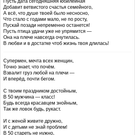
Пусть дата сегодняшняя юбилейная
Добавит ветвистого счастья семейного,
А всё, что душе твоей было несносно,
Что стало с годами мало, не по росту,
Пускай позади непременно останется!
Пусть птица удачи уже не упрямится —
Она на плече навсегда очутилась.
В любви и в достатке чтоб жизнь твоя длилась!
Супермен, мечта всех женщин,
Точно знает, что почём.
Взвалит груз любой на плечи —
И вперёд, почти бегом.
С твоим праздником достойным,
В 50 мужчина — класс!
Будь всегда красавцем знойным,
Так же ловок будь, рукаст.
И с женой живите дружно,
И с детьми не знай проблем!
В 50 стареть не нужно,