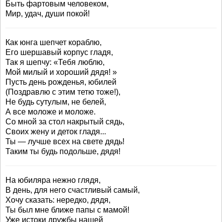
Быть фартовым человеком,
Мир, удач, души покой!
Как юнга шепчет кораблю,
Его шершавый корпус гладя,
Так я шепчу: «Тебя люблю,
Мой милый и хороший дядя! »
Пусть день рожденья, юбилей
(Поздравлю с этим тетю тоже!),
Не будь сутулым, не белей,
А все моложе и моложе.
Со мной за стол накрытый сядь,
Своих жену и деток гладя...
Ты — лучше всех на свете дядь!
Таким ты будь подольше, дядя!
На юбиляра нежно глядя,
В день, для него счастливый самый,
Хочу сказать: нередко, дядя,
Ты был мне ближе папы с мамой!
Уже истоки дружбы нашей