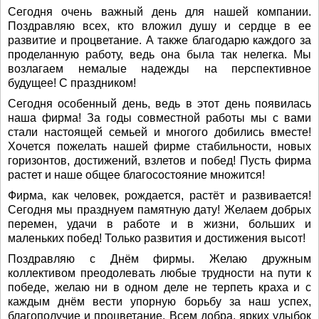
Сегодня очень важный день для нашей компании.
Поздравляю всех, кто вложил душу и сердце в ее
развитие и процветание. А также благодарю каждого за
проделанную работу, ведь она была так нелегка. Мы
возлагаем немалые надежды на перспективное
будущее! С праздником!
Сегодня особенный день, ведь в этот день появилась
наша фирма! За годы совместной работы мы с вами
стали настоящей семьей и многого добились вместе!
Хочется пожелать нашей фирме стабильности, новых
горизонтов, достижений, взлетов и побед! Пусть фирма
растет и наше общее благосостояние множится!
Фирма, как человек, рождается, растёт и развивается!
Сегодня мы празднуем памятную дату! Желаем добрых
перемен, удачи в работе и в жизни, больших и
маленьких побед! Только развития и достижения высот!
Поздравляю с Днём фирмы. Желаю дружным
коллективом преодолевать любые трудности на пути к
победе, желаю ни в одном деле не терпеть краха и с
каждым днём вести упорную борьбу за наш успех,
благополучие и процветание. Всем добра, ярких улыбок