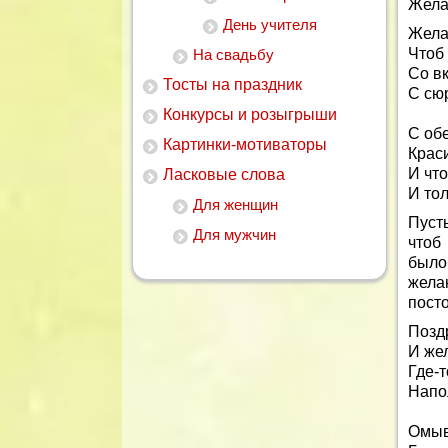
Жела
День учителя
Жела
Чтоб
На свадьбу
Со в
Тосты на праздник
С сю
Конкурсы и розыгрыши
С об
Картинки-мотиваторы
Крас
И что
Ласковые слова
И то
Для женщин
Пусть
Для мужчин
чтоб
было
жел
пост
Позд
И же
Где-т
Напо
Омыв