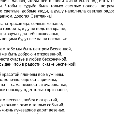
ения. Желаю, чтобы все в твоей жизни было под стать т
и. Чтобы в судьбе были только светлые полосы, встреч
ко светлые, добрые люди, а душу наполняла светлая радос
дником, дорогая Светланка!
лана-красавица, солнышко наше,
о говорить, и души ведь нет краше,
дня звучат для тебя пожеланья,
ь вещими будут все наши посланья:
ем тебе мы быть центром Вселенной,
й же быть доброю и откровенной,
ести счастье в любви бесконечной,
ь дни чтоб в радости, сказке беспечной!
й красотой пленены все мужчины,
о, конечно, еще есть причины,
 ты — сама нежность и очарованье,
 же повсюду ждет только признанье,
ем веселья, побед и открытий,
а только ярких и теплых событий,
 жизнь лучезарное дарит везенье,