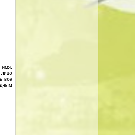
 имя,
 лицо
ь все
дным