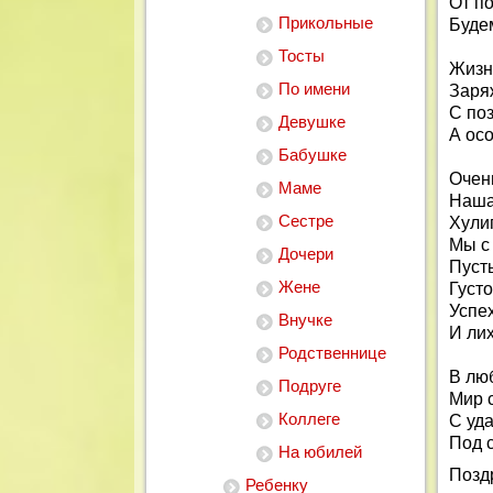
От п
Прикольные
Будем
Тосты
Жизн
По имени
Заря
С по
Девушке
А осо
Бабушке
Очень
Маме
Наша
Сестре
Хули
Мы с
Дочери
Пусть
Жене
Густо
Успе
Внучке
И лих
Родственнице
В лю
Подруге
Мир 
Коллеге
С уда
Под 
На юбилей
Позд
Ребенку