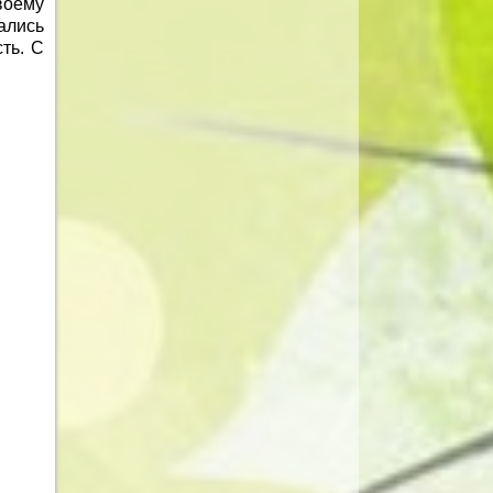
воему
ались
ть. С