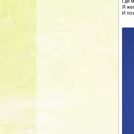
Где 
Я жел
И по