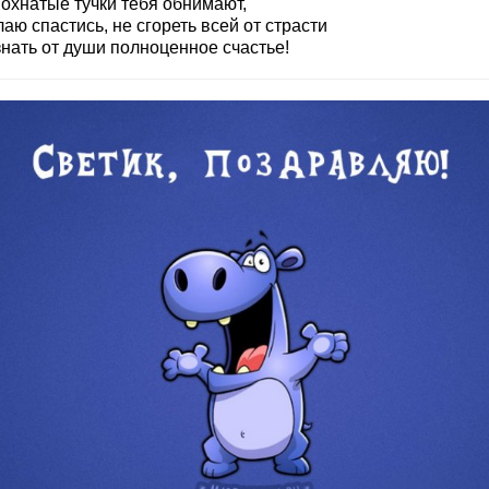
мохнатые тучки тебя обнимают,
аю спастись, не сгореть всей от страсти
знать от души полноценное счастье!