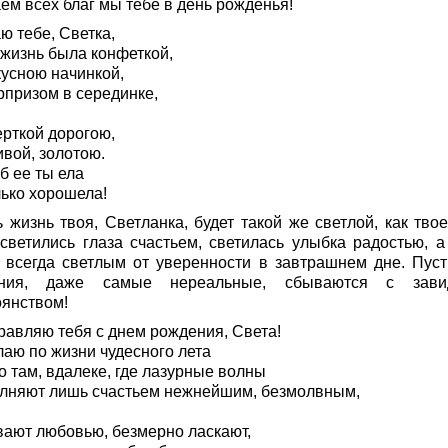
ем всех благ мы тебе в день рожденья!
ю тебе, Светка,
 жизнь была конфеткой,
кусною начинкой,
рпризом в серединке,
ерткой дорогою,
ивой, золотою.
б ее ты ела
лько хорошела!
 жизнь твоя, Светланка, будет такой же светлой, как твое
 светились глаза счастьем, светилась улыбка радостью, а
 всегда светлым от уверенности в завтрашнем дне. Пуст
ания, даже самые нереальные, сбываются с зави
оянством!
равляю тебя с днем рождения, Света!
лаю по жизни чудесного лета
о там, вдалеке, где лазурные волны
лняют лишь счастьем нежнейшим, безмолвным,
ают любовью, безмерно ласкают,