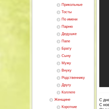
Прикольные
Тосты
По имени
Парню
Дедушке
Папе
Брату
Сыну
Мужу
Внуку
Родственнику
Другу
Коллеге
Женщине
С дн
С нов
Короткие