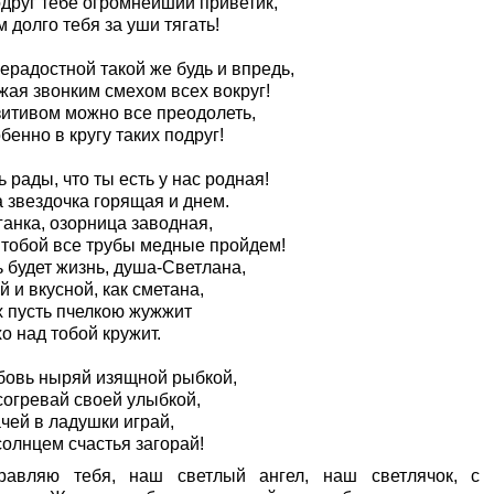
одруг тебе огромнейший приветик,
 долго тебя за уши тягать!
ерадостной такой же будь и впредь,
жая звонким смехом всех вокруг!
зитивом можно все преодолеть,
бенно в кругу таких подруг!
 рады, что ты есть у нас родная!
 звездочка горящая и днем.
ганка, озорница заводная,
 тобой все трубы медные пройдем!
 будет жизнь, душа-Светлана,
й и вкусной, как сметана,
х пусть пчелкою жужжит
о над тобой кружит.
бовь ныряй изящной рыбкой,
согревай своей улыбкой,
чей в ладушки играй,
солнцем счастья загорай!
равляю тебя, наш светлый ангел, наш светлячок, с