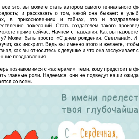
 все это, вы можете стать автором самого гениального ф
радость; и рассказать о том, какой она бывает: в улыб
ах, в прикосновениях и тайнах, это и поздравлен
ествление пожеланий. Стать создателем такого произве
можете прямо сейчас. Начнем с названия. Как вы назовете
ту? Может быть просто: «С днем рождения, Светлана!». И 
вучит, как инскрипт. Ведь вы именно этого и желаете, чтоб
знал, как вы относитесь к девушке и что она заслуживает 
енние поздравления.
перь познакомимся с «актерами», теми, кому предстоит в ф
ать главные роли. Надеемся, они не подведут ваши ожида
ятся со всем.