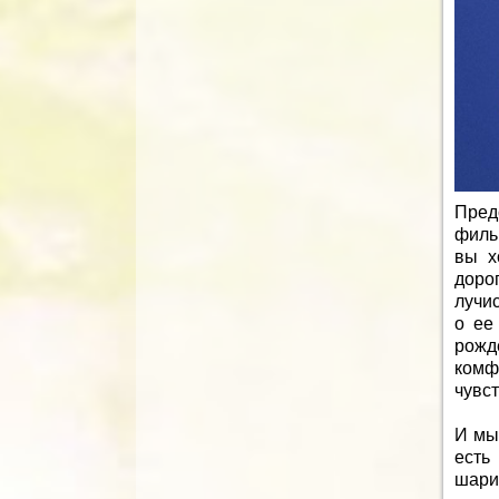
Пред
филь
вы х
доро
лучи
о ее
рожд
комф
чувст
И мы
есть
шари