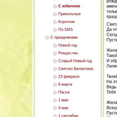
рожд
С юбилеем
имен
толь
Прикольные
праз
Короткие
Свет
По SMS
Да чт
Сего
С праздниками
Пуст
Новый год
Жела
Рождество
Тако
Старый Новый год
И обр
Лилис
Святого Валентина
23 февраля
Твое
На эт
8 марта
Ведь
Пасха
Тебя
1 мая
Жела
9 мая
Всегд
Пусть
1 сентября