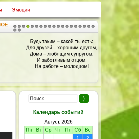
ы
Эмоции
НОЕ
1
2
3
4
5
6
7
8
9
10
11
12
13
14
15
16
17
18
19
20
21
Будь таким – какой ты есть:
Для друзей – хорошим другом,
Дома – любящим супругом,
И заботливым отцом,
Hа работе – молодцом!
Календарь событий
Август, 2026
Пн
Вт
Ср
Чт
Пт
Сб
Вс
1
2