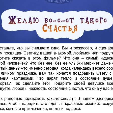
ставьте, что вы снимаете кино. Вы и режиссер, и сценари
м посвящен Светику, вашей знакомой, любимой или подруге
отите сказать в этом фильме? Что она – самый чудес
гой человечек? Что без нее, без ее улыбки меркнет даже 
стый день? Что именно сегодня, когда календарь весело со
 личном празднике, вам так хочется поздравить Свету с
ения картинками, что дарят тепло и состояние душе
орта? Так сделайте это! Подарите своей девушке все
вуете, любовь, нежность, состояние счастья, что она у вас е
 с радостью подскажем, как это сделать. В нашем распоря
 все, чтобы нарядить этот день в красивые эмоции: возд
ки; мечты и приключения; цветы и подарки.