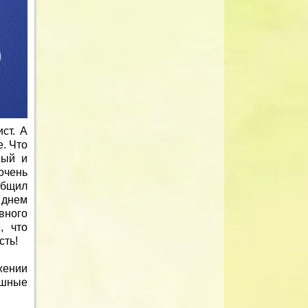
ст. А
. Что
ный и
очень
общил
 днем
вного
, что
сть!
жении
ушные