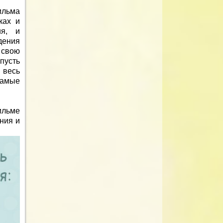
ильма
ках и
ия, и
дения
 свою
пусть
ы весь
самые
ильме
ния и