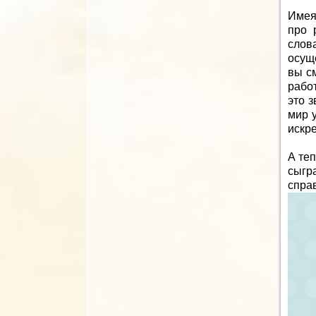
Имея
про 
слов
осущ
вы с
рабо
это з
мир у
искр
А те
сыгр
справ