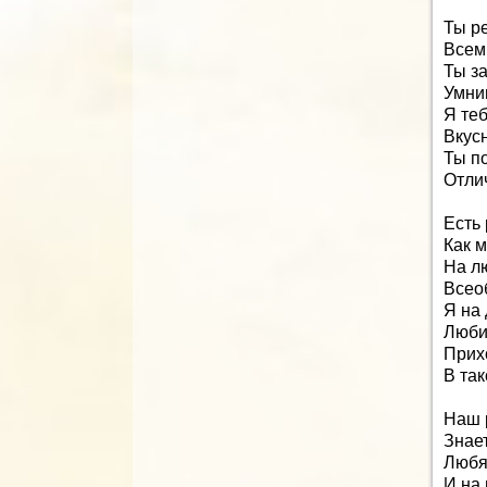
Ты ре
Всем 
Ты за
Умни
Я те
Вкус
Ты п
Отли
Есть
Как м
На л
Всео
Я на
Люби
Прих
В так
Наш 
Знает
Любят
И на