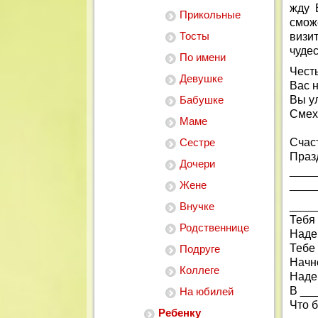
жду 
Прикольные
смож
Тосты
визи
чуде
По имени
Чест
Девушке
Вас 
Бабушке
Вы у
Смех
Маме
Сестре
Счаст
Праз
Дочери
____
Жене
____
____
Внучке
Тебя 
Родственнице
Наде
Тебе
Подруге
Начне
Коллеге
Наде
В __
На юбилей
Что б
Ребенку