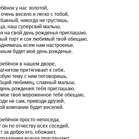
бёнок у нас золотой,
очень весело и легко с тобой,
бавный, никогда не грустишь,
ца, наш суперский малыш.
бя на свой день рожденья приглашаю,
ный торт и сок любимый твой обещаю,
однимешь всем нам настроенье,
чным будет моё день рожденье.
 ребёнок в нашем дворе,
агнитом притягивает к себе,
юбую тему с ним поговоришь,
бщий любимец, славный малыш.
 день рождения тебя приглашаю,
мое твоё мороженное тебе обещаю,
оди не сам, приводи друзей,
ой компании будет веселей.
ребёнок просто непоседа,
 он по отчеству всех соседей,
 за добро его, обожают,
 праздники всегда приглашают.