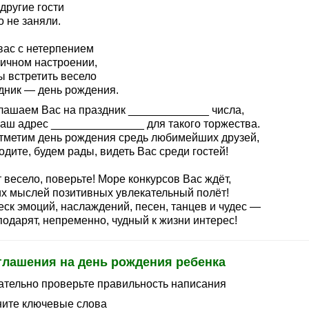
другие гости
 не заняли.
вас с нетерпением
личном настроении,
ы встретить весело
дник — день рождения.
лашаем Вас на праздник _____________ числа,
наш адрес _______________ для такого торжества.
тметим день рождения средь любимейших друзей,
дите, будем рады, видеть Вас среди гостей!
 весело, поверьте! Море конкурсов Вас ждёт,
х мыслей позитивных увлекательный полёт!
еск эмоций, наслаждений, песен, танцев и чудес —
одарят, непременно, чудный к жизни интерес!
глашения на день рождения ребенка
ательно проверьте правильность написания
ните ключевые слова