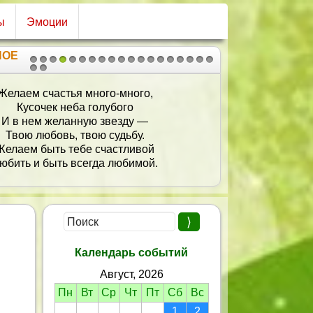
ы
Эмоции
НОЕ
1
2
3
4
5
6
7
8
9
10
11
12
13
14
15
16
17
18
19
20
21
Желаем счастья много-много,
Кусочек неба голубого
И в нем желанную звезду —
Твою любовь, твою судьбу.
Желаем быть тебе счастливой
юбить и быть всегда любимой.
Календарь событий
Август, 2026
Пн
Вт
Ср
Чт
Пт
Сб
Вс
1
2