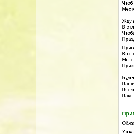
Чтоб 
Место
Жду 
В от
Чтоб
Праз
Приг
Вот 
Мы о
Прихо
Будет
Ваши
Вспл
Вам п
При
Обяз
Уточ