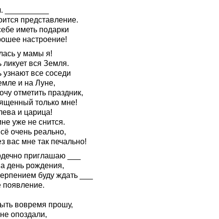
л. __________
оится представление.
себе иметь подарки
рошее настроение!
лась у мамы я!
 ликует вся Земля.
ь узнают все соседи
емле и на Луне,
очу отметить праздник,
ященный только мне!
лева и царица!
не уже не снится.
сё очень реально,
з вас мне так печально!
рдечно приглашаю ___
на день рождения,
терпением буду ждать ___
 появление.
ыть вовремя прошу,
не опоздали,