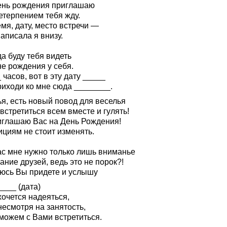
ень рождения приглашаю
етерпением тебя жду.
мя, дату, место встречи —
аписала я внизу.
а буду тебя видеть
не рождения у себя.
 часов, вот в эту дату _____
риходи ко мне сюда ________.
я, есть новый повод для веселья
встретиться всем вместе и гулять!
иглашаю Вас на День Рождения!
ициям не стоит изменять.
ас мне нужно только лишь вниманье
ние друзей, ведь это не порок?!
юсь Вы придете и услышу
___ (дата)
хочется надеяться,
несмотря на занятость,
можем с Вами встретиться.