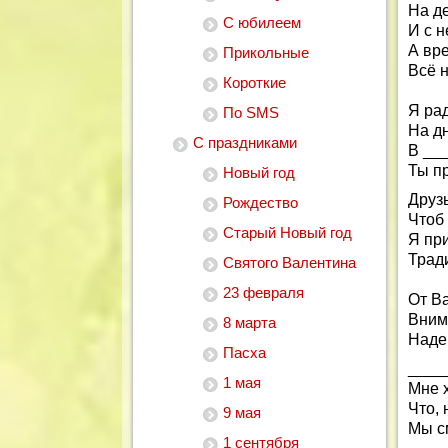
На д
С юбилеем
И с н
А вре
Прикольные
Всё н
Короткие
Я рад
По SMS
На д
С праздниками
В ___
Ты п
Новый год
Друзь
Рождество
Чтоб 
Старый Новый год
Я пр
Трад
Святого Валентина
23 февраля
От В
Внима
8 марта
Наде
Пасха
_____
1 мая
Мне 
Что, 
9 мая
Мы с
1 сентября