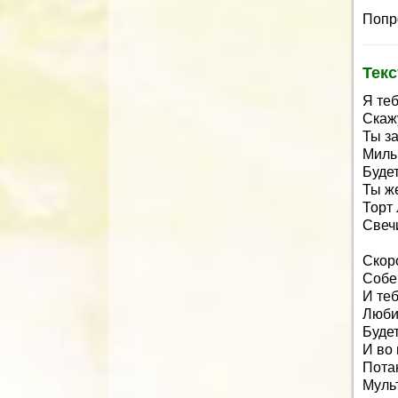
Попр
Текс
Я те
Скажу
Ты з
Милы
Будет
Ты же
Торт
Свеч
Скор
Собе
И те
Любиш
Буде
И во 
Пота
Муль