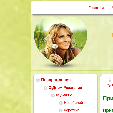
Главная
Поздравления
Ре
С Днем Рождения
Мужчине
При
На юбилей
Короткие
При