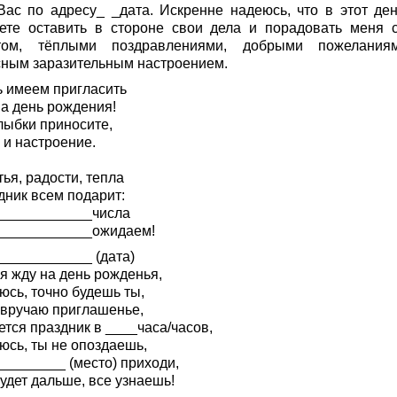
Вас по адресу_ _дата. Искренне надеюсь, что в этот де
ете оставить в стороне свои дела и порадовать меня 
том, тёплыми поздравлениями, добрыми пожелани
сным заразительным настроением.
ь имеем пригласить
на день рождения!
лыбки приносите,
 и настроение.
ья, радости, тепла
дник всем подарит:
____________числа
____________ожидаем!
____________ (дата)
я жду на день рожденья,
юсь, точно будешь ты,
 вручаю приглашенье,
тся праздник в ____часа/часов,
юсь, ты не опоздаешь,
_________ (место) приходи,
удет дальше, все узнаешь!