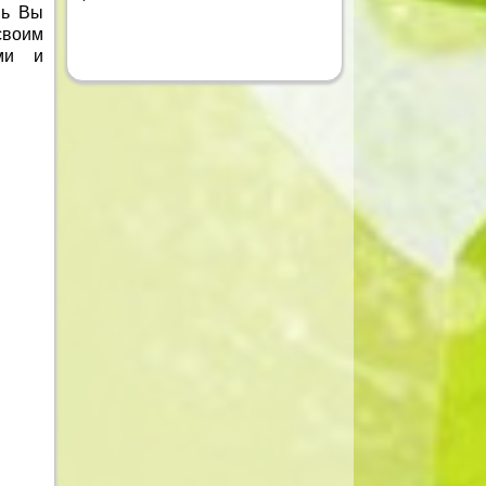
нь Вы
своим
ями и