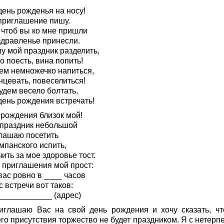
день рожденья на носу!
приглашение пишу.
 чтоб вы ко мне пришли
здравленье принесли.
у мой праздник разделить,
 поесть, вина попить!
ем немножечко напиться,
нцевать, повеселиться!
удем весело болтать,
день рождения встречать!
 рождения близок мой!
 праздник небольшой
лашаю посетить
мпанского испить,
ить за мое здоровье тост.
т приглашения мой прост:
вас ровно в ____ часов
 встречи вот таков:
____________ (адрес)
иглашаю Вас на свой день рождения и хочу сказать, чт
го присутствия торжество не будет праздником. Я с нетерп