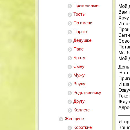
Прикольные
Мой 
Вам 
Тосты
Хочу,
По имени
И по
Прош
Парню
Сытно
Дедушке
Совс
Пота
Папе
Мы б
Брату
Мой 
Сыну
День
Этот
Мужу
Приг
Внуку
И ша
Озвуч
Родственнику
Текс
Другу
Жду 
Адрес
Коллеге
____
Женщине
Я пр
Короткие
Ваше