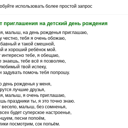
обуйте использовать более простой запрос
т приглашения на детский день рождения
бя, малыш, на день рожденья приглашаю,
 честно, тебя я очень обожаю,
абавный и такой смешной,
й и хороший ребёнок мой.
 интересно тебе, я обещаю,
 знаешь, тебе всё я позволяю,
 любимый твой испеку,
и задувать помочь тебя попрошу.
о день рожденья у меня,
рутся лучшие друзья,
бя, малыш, я очень приглашаю,
ь праздники ты, я это точно знаю.
т весело, малыш, без сомненья,
всех будет суперское настроенье,
нцуем, песни попоём,
тики посмотрим, сок попьём.