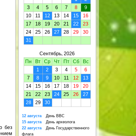
3
4
5
6
7
8
9
10
11
12
13
14
15
16
17
18
19
20
21
22
23
24
25
26
27
28
29
30
31
Сентябрь, 2026
Пн
Вт
Ср
Чт
Пт
Сб
Вс
1
2
3
4
5
6
7
8
9
10
11
12
13
14
15
16
17
18
19
20
21
22
23
24
25
26
27
28
29
30
12 августа
День ВВС
15 августа
День археолога
о без
22 августа
День Государственного
ением
флага