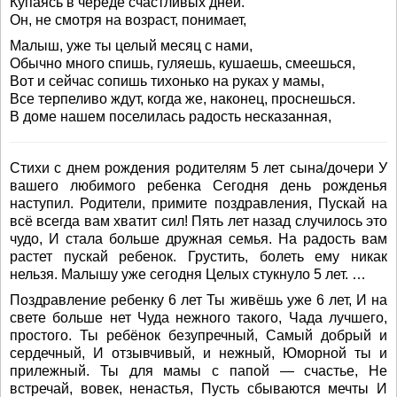
Купаясь в череде счастливых дней.
Он, не смотря на возраст, понимает,
Малыш, уже ты целый месяц с нами,
Обычно много спишь, гуляешь, кушаешь, смеешься,
Вот и сейчас сопишь тихонько на руках у мамы,
Все терпеливо ждут, когда же, наконец, проснешься.
В доме нашем поселилась радость несказанная,
Стихи с днем рождения родителям 5 лет сына/дочери У
вашего любимого ребенка Сегодня день рожденья
наступил. Родители, примите поздравления, Пускай на
всё всегда вам хватит сил! Пять лет назад случилось это
чудо, И стала больше дружная семья. На радость вам
растет пускай ребенок. Грустить, болеть ему никак
нельзя. Малышу уже сегодня Целых стукнуло 5 лет. …
Поздравление ребенку 6 лет Ты живёшь уже 6 лет, И на
свете больше нет Чуда нежного такого, Чада лучшего,
простого. Ты ребёнок безупречный, Самый добрый и
сердечный, И отзывчивый, и нежный, Юморной ты и
прилежный. Ты для мамы с папой — счастье, Не
встречай, вовек, ненастья, Пусть сбываются мечты И