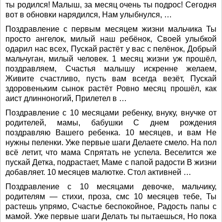
ты родился! Малыш, за месяц очень ты подрос! Сегодня
вот в обновки нарядился, Нам улыбнулся, …
Поздравление с первым месяцем жизни мальчика Ты
просто ангелок, милый наш ребёнок, Своей улыбкой
одарил нас всех, Пускай растёт у вас с пелёнок, Добрый
мальчуган, милый человек. 1 месяц жизни уж прошёл,
поздравляем, Счастья малышу искренне желаем,
Живите счастливо, пусть вам всегда везёт, Пускай
здоровеньким сынок растёт Ровно месяц прошёл, как
аист длинноногий, Прилетел в …
Поздравление с 10 месяцами ребенку, внуку, внучке от
родителей, мамы, бабушки С днем рождения
поздравляю Вашего ребенка. 10 месяцев, и вам Не
нужны пеленки. Уже первые шаги Делаете смело. На пол
всё летит, что мама Спрятать не успела. Веселится же
пускай Детка, подрастает, Маме с папой радости В жизни
добавляет. 10 месяцев малютке. Стол активней …
Поздравление с 10 месяцами девочке, мальчику,
родителям — стихи, проза, смс 10 месяцев тебе, Ты
растешь упрямо, Счастье беспокойное, Радость папы с
мамой. Уже первые шаги Делать ты пытаешься, Но пока