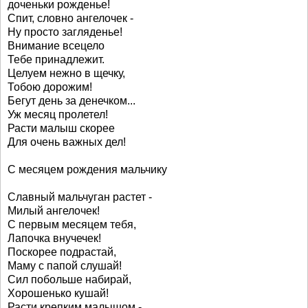
доченьки рожденье!
Спит, словно ангелочек -
Ну просто загляденье!
Внимание всецело
Тебе принадлежит.
Целуем нежно в щечку,
Тобою дорожим!
Бегут день за денечком...
Уж месяц пролетел!
Расти малыш скорее
Для очень важных дел!
С месяцем рождения мальчику
Славный мальчуган растет -
Милый ангелочек!
С первым месяцем тебя,
Лапочка внучечек!
Поскорее подрастай,
Маму с папой слушай!
Сил побольше набирай,
Хорошенько кушай!
Расти крепким малышом -