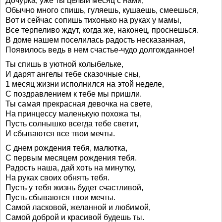
Дочурка, уже ты целый месяц с нами,
Обычно много спишь, гуляешь, кушаешь, смеешься,
Вот и сейчас сопишь тихонько на руках у мамы,
Все терпеливо ждут, когда же, наконец, проснешься.
В доме нашем поселилась радость несказанная,
Появилось ведь в нем счастье-чудо долгожданное!
Ты спишь в уютной колыбельке,
И дарят ангелы тебе сказочные сны,
1 месяц жизни исполнился на этой неделе,
С поздравлением к тебе мы пришли.
Ты самая прекрасная девочка на свете,
На принцессу маленькую похожа ты,
Пусть солнышко всегда тебе светит,
И сбываются все твои мечты.
С днем рождения тебя, малютка,
С первым месяцем рождения тебя.
Радость наша, дай хоть на минутку,
На руках своих обнять тебя.
Пусть у тебя жизнь будет счастливой,
Пусть сбываются твои мечты.
Самой ласковой, желанной и любимой,
Самой доброй и красивой будешь ты.