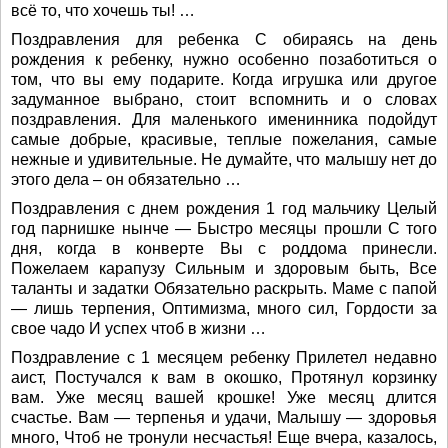
всё то, что хочешь ты! …
Поздравления для ребенка С обираясь на день
рождения к ребенку, нужно особенно позаботиться о
том, что вы ему подарите. Когда игрушка или другое
задуманное выбрано, стоит вспомнить и о словах
поздравления. Для маленького именинника подойдут
самые добрые, красивые, теплые пожелания, самые
нежные и удивительные. Не думайте, что малышу нет до
этого дела – он обязательно …
Поздравления с днем рождения 1 год мальчику Целый
год парнишке нынче — Быстро месяцы прошли С того
дня, когда в конверте Вы с роддома принесли.
Пожелаем карапузу Сильным и здоровым быть, Все
таланты и задатки Обязательно раскрыть. Маме с папой
— лишь терпения, Оптимизма, много сил, Гордости за
свое чадо И успех чтоб в жизни …
Поздравление с 1 месяцем ребенку Прилетел недавно
аист, Постучался к вам в окошко, Протянул корзинку
вам. Уже месяц вашей крошке! Уже месяц длится
счастье. Вам — терпенья и удачи, Малышу — здоровья
много, Чтоб не тронули несчастья! Еще вчера, казалось,