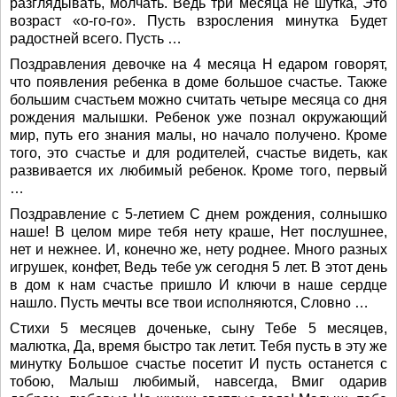
разглядывать, молчать. Ведь три месяца не шутка, Это
возраст «о-го-го». Пусть взросления минутка Будет
радостней всего. Пусть …
Поздравления девочке на 4 месяца Н едаром говорят,
что появления ребенка в доме большое счастье. Также
большим счастьем можно считать четыре месяца со дня
рождения малышки. Ребенок уже познал окружающий
мир, путь его знания малы, но начало получено. Кроме
того, это счастье и для родителей, счастье видеть, как
развивается их любимый ребенок. Кроме того, первый
…
Поздравление с 5-летием С днем рождения, солнышко
наше! В целом мире тебя нету краше, Нет послушнее,
нет и нежнее. И, конечно же, нету роднее. Много разных
игрушек, конфет, Ведь тебе уж сегодня 5 лет. В этот день
в дом к нам счастье пришло И ключи в наше сердце
нашло. Пусть мечты все твои исполняются, Словно …
Стихи 5 месяцев доченьке, сыну Тебе 5 месяцев,
малютка, Да, время быстро так летит. Тебя пусть в эту же
минутку Большое счастье посетит И пусть останется с
тобою, Малыш любимый, навсегда, Вмиг одарив