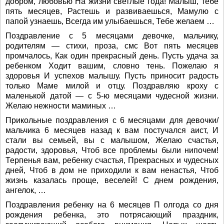
добром, любовью На жизни светлые года! Малыш, тебе
пять месяцев, Растешь и развиваешься, Мамулю с
папой узнаешь, Всегда им улыбаешься, Тебе желаем …
Поздравление с 5 месяцами девочке, мальчику,
родителям — стихи, проза, смс Вот пять месяцев
промчалось, Как один прекрасный день. Пусть удача за
ребенком Ходит вашим, словно тень. Пожелаю я
здоровья И успехов малышу. Пусть приносит радость
только Маме милой и отцу. Поздравляю кроху с
маленькой датой — с 5-ю месяцами чудесной жизни.
Желаю нежности маминых …
Прикольные поздравления с 6 месяцами для девочки/
мальчика 6 месяцев назад к вам постучался аист, И
стали вы семьей, вы с малышом, Желаю счастья,
радости, здоровья, Чтоб все проблемы были нипочем!
Терпенья вам, ребенку счастья, Прекрасных и чудесных
дней, Чтоб в дом не приходили к вам ненастья, Чтоб
жизнь казалась проще, веселей! С днем рождения,
ангелок, …
Поздравления ребенку на 6 месяцев П олгода со дня
рождения ребенка, это потрясающий праздник,