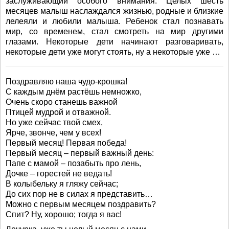
заслуживающий особого внимания. Целых шесть
месяцев малыш наслаждался жизнью, родные и близкие
лелеяли и любили малыша. Ребенок стал познавать
мир, со временем, стал смотреть на мир другими
глазами. Некоторые дети начинают разговаривать,
некоторые дети уже могут стоять, ну а некоторые уже …
Поздравляю наша чудо-крошка!
С каждым днём растёшь немножко,
Очень скоро станешь важной
Птицей мудрой и отважной.
Но уже сейчас твой смех,
Ярче, звонче, чем у всех!
Первый месяц! Первая победа!
Первый месяц – первый важный день:
Папе с мамой – позабыть про лень,
Дочке – горестей не ведать!
В колыбельку я гляжу сейчас;
До сих пор не в силах я представить…
Можно с первым месяцем поздравить?
Спит? Ну, хорошо; тогда я вас!