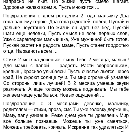
напрасно не льет. По жизни пусть смело шагает.
Здоровья желаю всем я. Пусть множится …
Поздравления с днем рождения 2 года мальчику Два
года вашему герою. Два года радостей, побед. Пускай и
дальше неустанно По жизни он идет без бед. Пускай
шаги еще неловки, Пусть смысл не ясен первых слов,
Уже с характером мальчишка, Уже мужчиной быть готов.
Пускай растет на радость маме, Пусть станет гордостью
отца. На зависть всем …
Стихи 2 месяца доченьке, сыну Тебе 2 месяца, малыш!
Для мамы с папой — радость. Расти здоровеньким,
крепыш, Красиво улыбаясь! Пусть счастье льется через
край, Не скроют солнце тучи. Ты мир огромный узнавай
Со стороны лишь лучшей! В 2 месяца умеешь звуки
различать, А еще головку можешь поднимать, Мы тебе
желаем чаще улыбаться, Новых ощущений …
Поздравление с 3 месяцами девочке, мальчику,
родителям — стихи, проза, смс Ты уже головку держишь,
Маму, папу узнаешь. Реже днем уже ты дремлешь Мир
всё больше познаешь. Можешь ты уже смеяться,
Можешь требовать, кричать, Искренне так удивляться И