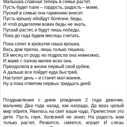
Малышка славная теперь в семье растет,
Пусть будет папе – гордость, радость – маме,
Пускай в семью она гармонию внесет.
Пусть крошку обойдут болезни, беды,
И чтоб родителям вовек беды не знать,
Пускай растет, и будут лишь победы,
Пока до года будем месяцы считать.
Пока сопит в кроватке наша крошка,
Весь дом притих, лишь только тишина,
Ей месяц от роду, но подросла она немножко,
И маме с папою милее всех она.
Преодолела в жизни первый свой рубеж,
А дальше все пойдет куда быстрей,
Наступит день – и станет мал манеж,
Ну а пока отметим первых тридцать дней.
Поздравления с днем рождения 2 года девочке,
мальчику Два года назад, как награда, Да враз целый
мир обретя, Явилось на свет ваше чадо, Прелестное это
дитя. Пусть горя, болезней не знает, На радость вам
только растет, Резвится, смеется, играет И слезы