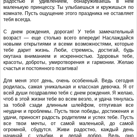
радостью и удивлением, обнаруживаешь в нем
маленькую принцессу. Ты улыбаешься и кружишься по
комнате. Пусть ощущение этого праздника не оставляет
тебя всегда.
С днем рождения, дорогая! У тебя замечательный
возраст — еще столько всего впереди! Наслаждайся
новыми открытиями и всеми возможностями, которые
тебе дарит жизнь. Люби, стремись, достигай, будь
окутана вниманием и искренностью. Здоровья тебе,
красоты, доброты, умиротворения и гармонии. Желаю
счастья и постоянного позитива!
Для меня этот день, очень особенный. Ведь сегодня
родилась, самая уникальная и классная девочка. Я от
всей души поздравляю тебя с днем рождения. Я желаю,
чтоб в этой жизни тебе во всем везло, и удача тянулась
за тобой сзади длинным шлейфом, отпугивая все
неудачи и проблемы. Пусть твои победы, достижения и
удачи, приносят радость родителям и успех тебе. Пусть
все твои мечты, от самой маленькой, до самой
огромной, сбудутся. Живи радостно, каждый день
начинай с улыбки, и делай добро. Ведь оно