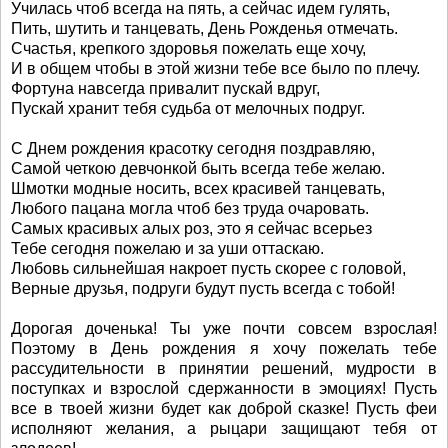
Училась чтоб всегда на пять, а сейчас идем гулять,
Пить, шутить и танцевать, День Рожденья отмечать.
Счастья, крепкого здоровья пожелать еще хочу,
И в общем чтобы в этой жизни тебе все было по плечу.
Фортуна навсегда привалит пускай вдруг,
Пускай хранит тебя судьба от мелочных подруг.
С Днем рождения красотку сегодня поздравляю,
Самой четкою девчонкой быть всегда тебе желаю.
Шмотки модные носить, всех красивей танцевать,
Любого пацана могла чтоб без труда очаровать.
Самых красивых алых роз, это я сейчас всерьез
Тебе сегодня пожелаю и за уши оттаскаю.
Любовь сильнейшая накроет пусть скорее с головой,
Верные друзья, подруги будут пусть всегда с тобой!
Дорогая доченька! Ты уже почти совсем взрослая!
Поэтому в День рождения я хочу пожелать тебе
рассудительности в принятии решений, мудрости в
поступках и взрослой сдержанности в эмоциях! Пусть
все в твоей жизни будет как доброй сказке! Пусть феи
исполняют желания, а рыцари защищают тебя от