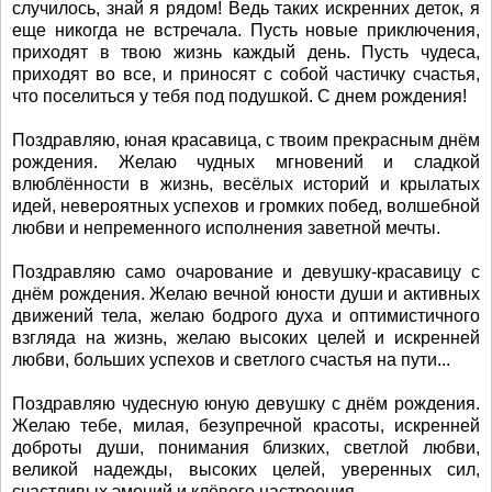
случилось, знай я рядом! Ведь таких искренних деток, я
еще никогда не встречала. Пусть новые приключения,
приходят в твою жизнь каждый день. Пусть чудеса,
приходят во все, и приносят с собой частичку счастья,
что поселиться у тебя под подушкой. С днем рождения!
Поздравляю, юная красавица, с твоим прекрасным днём
рождения. Желаю чудных мгновений и сладкой
влюблённости в жизнь, весёлых историй и крылатых
идей, невероятных успехов и громких побед, волшебной
любви и непременного исполнения заветной мечты.
Поздравляю само очарование и девушку-красавицу с
днём рождения. Желаю вечной юности души и активных
движений тела, желаю бодрого духа и оптимистичного
взгляда на жизнь, желаю высоких целей и искренней
любви, больших успехов и светлого счастья на пути...
Поздравляю чудесную юную девушку с днём рождения.
Желаю тебе, милая, безупречной красоты, искренней
доброты души, понимания близких, светлой любви,
великой надежды, высоких целей, уверенных сил,
счастливых эмоций и клёвого настроения.