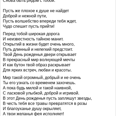
Снова быть рядом с тобой.
Пусть же плохое к душе не найдет
Доброй и нежной пути,
Пусть волшебство впереди тебя ждет,
Чудо спешит пусть прийти!
Перед тобой широкая дорога
И неизвестность тайною манит.
Открытий в жизни будет очень много,
Путь длинный и нелегкий предстоит.
Твой День рожденья двери открывает
В прекрасный мир волнующей мечты
И как бутон твой образ раскрывает
Для ярких встреч, любви и красоты.
Мир такой огромный, добрый и не очень
Ты его узнать со временем захочешь.
А пока будь милой и такой наивной,
С ласковой улыбкой, доброй и игривой.
В этот День рожденья пусть запляшут звезды,
В честь тебя все травы превратятся в розы
И благоуханье душу окрыляет,
А твои желанья фея исполняет!