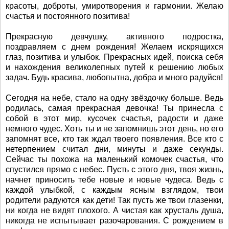
красоты, доброты, умиротворения и гармонии. Желаю
счастья и постоянного позитива!
Прекрасную девчушку, активного подростка,
поздравляем с днем рождения! Желаем искрящихся
глаз, позитива и улыбок. Прекрасных идей, поиска себя
и нахождения великолепных путей к решению любых
задач. Будь красива, любопытна, добра и много радуйся!
Сегодня на небе, стало на одну звёздочку больше. Ведь
родилась, самая прекрасная девочка! Ты принесла с
собой в этот мир, кусочек счастья, радости и даже
немного чудес. Хоть ты и не запомнишь этот день, но его
запомнят все, кто так ждал твоего появления. Все кто с
нетерпением считал дни, минуты и даже секунды.
Сейчас ты похожа на маленький комочек счастья, что
спустился прямо с небес. Пусть с этого дня, твоя жизнь,
начнет приносить тебе новые и новые чудеса. Ведь с
каждой улыбкой, с каждым ясным взглядом, твои
родители радуются как дети! Так пусть же твои глазенки,
ни когда не видят плохого. А чистая как хрусталь душа,
никогда не испытывает разочарования. С рождением в