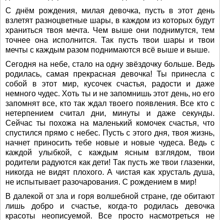
С днём рождения, милая девочка, пусть в этот день
взлетят разноцветные шары, в каждом из которых будут
храниться твоя мечта. Чем выше они поднимутся, тем
точнее она исполнится. Так пусть твои шары и твои
мечты с каждым разом поднимаются всё выше и выше.
Сегодня на небе, стало на одну звёздочку больше. Ведь
родилась, самая прекрасная девочка! Ты принесла с
собой в этот мир, кусочек счастья, радости и даже
немного чудес. Хоть ты и не запомнишь этот день, но его
запомнят все, кто так ждал твоего появления. Все кто с
нетерпением считал дни, минуты и даже секунды.
Сейчас ты похожа на маленький комочек счастья, что
спустился прямо с небес. Пусть с этого дня, твоя жизнь,
начнет приносить тебе новые и новые чудеса. Ведь с
каждой улыбкой, с каждым ясным взглядом, твои
родители радуются как дети! Так пусть же твои глазенки,
никогда не видят плохого. А чистая как хрусталь душа,
не испытывает разочарования. С рождением в мир!
В далекой от зла и горя волшебной стране, где обитают
лишь добро и счастье, когда-то родилась девочка
красоты неописуемой. Все просто насмотреться не