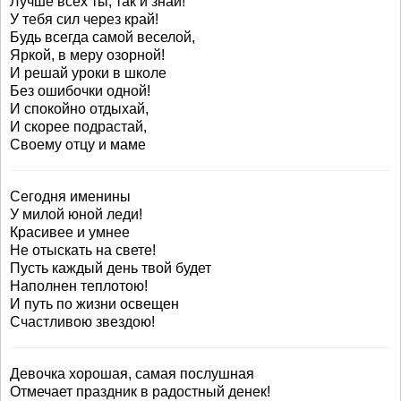
Лучше всех ты, так и знай!
У тебя сил через край!
Будь всегда самой веселой,
Яркой, в меру озорной!
И решай уроки в школе
Без ошибочки одной!
И спокойно отдыхай,
И скорее подрастай,
Своему отцу и маме
Сегодня именины
У милой юной леди!
Красивее и умнее
Не отыскать на свете!
Пусть каждый день твой будет
Наполнен теплотою!
И путь по жизни освещен
Счастливою звездою!
Девочка хорошая, самая послушная
Отмечает праздник в радостный денек!