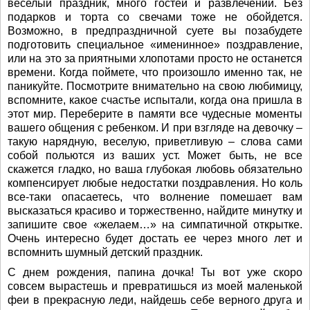
веселый праздник, много гостей и развлечений. Без
подарков и торта со свечами тоже не обойдется.
Возможно, в предпраздничной суете вы позабудете
подготовить специальное «именинное» поздравление,
или на это за приятными хлопотами просто не останется
времени. Когда поймете, что произошло именно так, не
паникуйте. Посмотрите внимательно на свою любимицу,
вспомните, какое счастье испытали, когда она пришла в
этот мир. Переберите в памяти все чудесные моменты
вашего общения с ребенком. И при взгляде на девочку –
такую нарядную, веселую, приветливую – слова сами
собой польются из ваших уст. Может быть, не все
скажется гладко, но ваша глубокая любовь обязательно
компенсирует любые недостатки поздравления. Но коль
все-таки опасаетесь, что волнение помешает вам
высказаться красиво и торжественно, найдите минутку и
запишите свое «желаем…» на симпатичной открытке.
Очень интересно будет достать ее через много лет и
вспомнить шумный детский праздник.
С днем рождения, папина дочка! Ты вот уже скоро
совсем вырастешь и превратишься из моей маленькой
феи в прекрасную леди, найдешь себе верного друга и