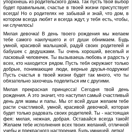
упорхнешь из родительского дома. Так пусть твой выбор
будет правильным, счастье в твоей жизни присутствует
всегда! Но о родителях не забывай и знай, что дом, в
котором всегда любят и всегда ждут, у тебя есть, чтобы,
ни случилось!
Милая девочка! В день твоего рождения мы желаем
тебе самого наилучшего и от души обнимаем. Будь
умной, красивой малышкой, радуй своих родителей и
бабушек с дедушками. Ты очень хороший, веселый и
ласковый человечек. Ты вызываешь любовь и радость у
всех, кто находится рядом. Пусть тебя окружают только
добрые, понимающие люди, верные друзья-подружки!
Пусть счастья в твоей жизни будет так много, что ты
обязательно захочешь поделиться им с другими.
Милая прекрасная принцесса! Сегодня твой день
рождения. А это значит, что наступил самый счастливый
день для мамы и папы. Мы от всей души желаем тебе
расти счастливой, умной, красивой девочкой, которая
будет только радовать своих родителей. Ты - настоящая
фея: милая, нежная, добрая. Оставайся всегда такой!
Желаем тебе исполнения всех твоих желаний, отличной
учебы и прекрасного настроения. Будь умницей, детка!