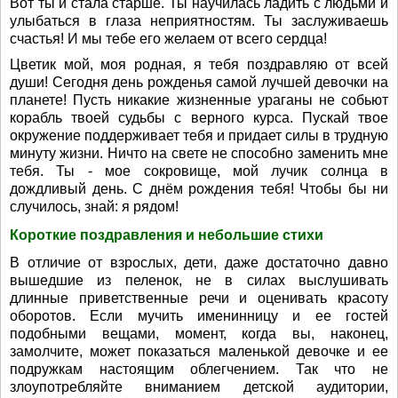
Вот ты и стала старше. Ты научилась ладить с людьми и
улыбаться в глаза неприятностям. Ты заслуживаешь
счастья! И мы тебе его желаем от всего сердца!
Цветик мой, моя родная, я тебя поздравляю от всей
души! Сегодня день рожденья самой лучшей девочки на
планете! Пусть никакие жизненные ураганы не собьют
корабль твоей судьбы с верного курса. Пускай твое
окружение поддерживает тебя и придает силы в трудную
минуту жизни. Ничто на свете не способно заменить мне
тебя. Ты - мое сокровище, мой лучик солнца в
дождливый день. С днём рождения тебя! Чтобы бы ни
случилось, знай: я рядом!
Короткие поздравления и небольшие стихи
В отличие от взрослых, дети, даже достаточно давно
вышедшие из пеленок, не в силах выслушивать
длинные приветственные речи и оценивать красоту
оборотов. Если мучить именинницу и ее гостей
подобными вещами, момент, когда вы, наконец,
замолчите, может показаться маленькой девочке и ее
подружкам настоящим облегчением. Так что не
злоупотребляйте вниманием детской аудитории,