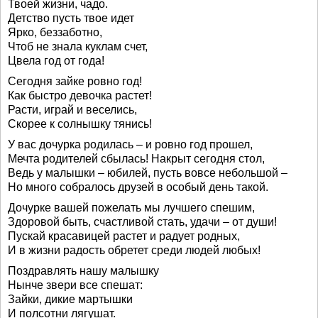
Твоей жизни, чадо.
Детство пусть твое идет
Ярко, беззаботно,
Чтоб не знала куклам счет,
Цвела год от года!
Сегодня зайке ровно год!
Как быстро девочка растет!
Расти, играй и веселись,
Скорее к солнышку тянись!
У вас дочурка родилась – и ровно год прошел,
Мечта родителей сбылась! Накрыт сегодня стол,
Ведь у малышки – юбилей, пусть вовсе небольшой –
Но много собралось друзей в особый день такой.
Дочурке вашей пожелать мы лучшего спешим,
Здоровой быть, счастливой стать, удачи – от души!
Пускай красавицей растет и радует родных,
И в жизни радость обретет среди людей любых!
Поздравлять нашу малышку
Нынче звери все спешат:
Зайки, дикие мартышки
И полсотни лягушат.