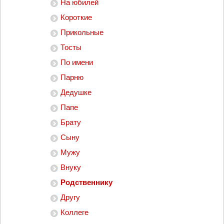
На юбилей
Короткие
Прикольные
Тосты
По имени
Парню
Дедушке
Папе
Брату
Сыну
Мужу
Внуку
Родственнику
Другу
Коллеге