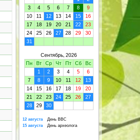
3
4
5
6
7
8
9
10
11
12
13
14
15
16
17
18
19
20
21
22
23
24
25
26
27
28
29
30
31
Сентябрь, 2026
Пн
Вт
Ср
Чт
Пт
Сб
Вс
1
2
3
4
5
6
7
8
9
10
11
12
13
14
15
16
17
18
19
20
21
22
23
24
25
26
27
28
29
30
12 августа
День ВВС
15 августа
День археолога