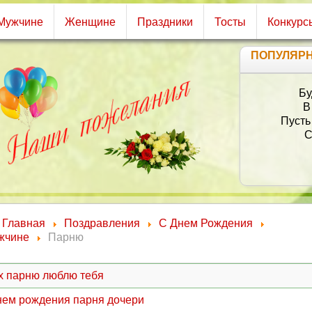
Мужчине
Женщине
Праздники
Тосты
Конкурс
ПОПУЛЯР
Бу
В
Пусть
С
Главная
Поздравления
С Днем Рождения
жчине
Парню
х парню люблю тебя
нем рождения парня дочери