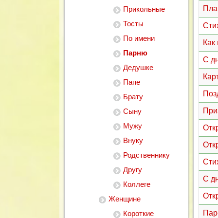
Пла
Прикольные
Тосты
Сти
По имени
Как
Парню
С д
Дедушке
Кар
Папе
Поз
Брату
При
Сыну
Мужу
Отк
Внуку
Отк
Родственнику
Сти
Другу
С д
Коллеге
Отк
Женщине
Пар
Короткие