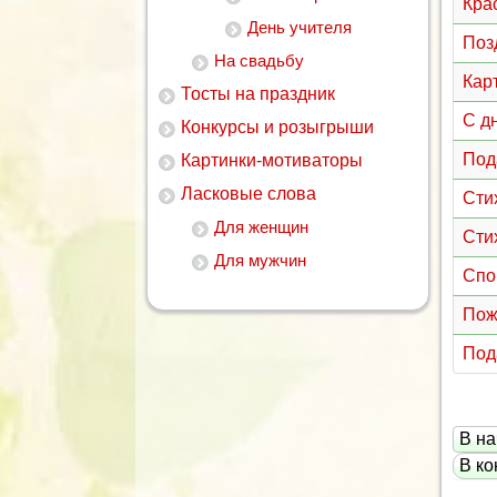
Кра
День учителя
Поз
На свадьбу
Кар
Тосты на праздник
С д
Конкурсы и розыгрыши
Под
Картинки-мотиваторы
Ласковые слова
Сти
Для женщин
Сти
Для мужчин
Спо
Пож
Под
В на
В ко