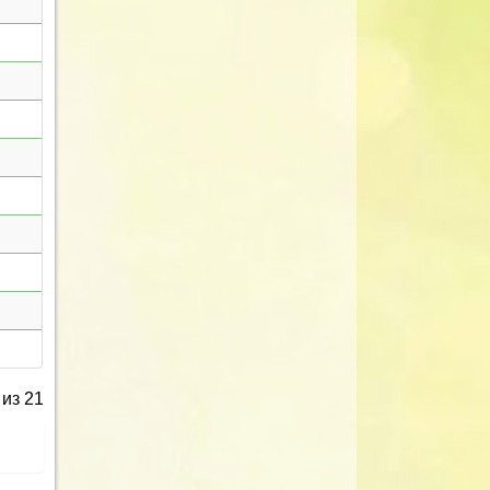
из 21