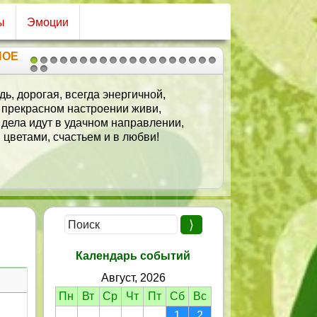
ы
Эмоции
НОЕ
1
2
3
4
5
6
7
8
9
10
11
12
13
14
15
16
17
18
19
20
21
дь, дорогая, всегда энергичной,
 прекрасном настроении живи,
 дела идут в удачном направлении,
 цветами, счастьем и в любви!
Календарь событий
Август, 2026
Пн
Вт
Ср
Чт
Пт
Сб
Вс
1
2