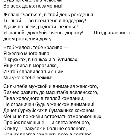
Во всех делах незаменим!
Желаю счастья я, в твой день рожденья,
Ты знай — во всем тебя я поддержу!
Удачи во всем, радости, везенья!
Я нашей дружбой очень дорожу! — Поздравления с
днем рождения другу
Чтоб жилось тебе красиво —
Я желаю много пива
В кружках, в банках и в бутылках,
Ящик пива в морозилке,
И чтоб справился ты с ним —
Мы уже к тебе бежим!
Силы тебе мужской и внимания женского,
Бизнес развить до масштаба вселенского,
Пива холодного в теплой компании,
Не ограничен будь в женском внимании!
Денег буржуйских в бумажнике кожаном,
Меньше по жизни встречать отмороженных,
Пробок поменьше — и света зеленого,
К пиву — закусок и больше соленого,
Наших врагов замочить всех в сортире,