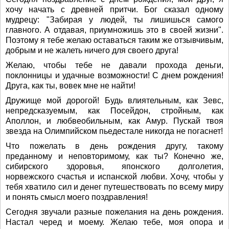
хочу начать с древней притчи. Бог сказал одному
мудрецу: "Забирая у людей, ты лишишься самого
главного. А отдавая, приумножишь это в своей жизни".
Поэтому я тебе желаю оставаться таким же отзывчивым,
добрым и не жалеть ничего для своего друга!
Желаю, чтобы тебе не давали прохода деньги,
поклонницы и удачные возможности! С днем рождения!
Друга, как ты, вовек мне не найти!
Дружище мой дорогой! Будь влиятельным, как Зевс,
непредсказуемым, как Посейдон, стройным, как
Аполлон, и любвеобильным, как Амур. Пускай твоя
звезда на Олимпийском пьедестале никогда не погаснет!
Что пожелать в день рождения другу, такому
преданному и неповторимому, как ты? Конечно же,
сибирского здоровья, японского долголетия,
норвежского счастья и испанской любви. Хочу, чтобы у
тебя хватило сил и денег путешествовать по всему миру
и понять смысл моего поздравления!
Сегодня звучали разные пожелания на день рождения.
Настал черед и моему. Желаю тебе, моя опора и