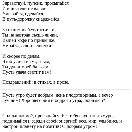
Здравствуй, пупсик, просыпайся
И в постели не валяйся,
Умывайся, одевайся,
В путь-дорожку снаряжайся!
За окном щебечут птички,
Ты на завтрак съешь яички,
Выпей кофе по привычке,
Не забудь свои вещички!
И скорее по делам,
Чтоб успел и тут, и там,
Ты души моей бальзам,
Пусть удача светит нам!
Поздравлений: в стихах, в прозе.
Пусть утро будет добрым, день плодотворным, а вечер
лучшим! Хорошего дня и бодрого утра, любимый*
Солнышко моё, просыпайся! Без тебя грустно и хмуро,
поднимайся и заряди своей энергией весь мир, улыбнись и
настрой планету на позитив! С добрым утром!