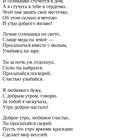
И солнышко стучится в дом,
А я стучусь к тебе в сердечко,
Чтоб там занять свое местечко.
Об этом сильно я мечтаю
И утра доброго желаю!
Лучше солнышка на свете,
Слаще меда на земле —
Просыпаться вместе с милым,
Улыбаясь на заре.
Ты за ночь уж отдохнул,
Силы ты набрался.
Просыпайся поскорей,
Счастью улыбайся.
Я любимого бужу,
С добрым утром, говорю.
За тобой я заскучала,
Утро доброе настало!
Доброе утро, любимое счастье,
Ты просыпайся скорей.
Пусть это утро яркими красками
Сделает мир веселей.