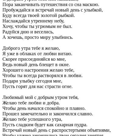
Пора заканчивать путешествия со сна маскою.
Пробуждайся и встречай новый день с улыбкой,
Буду всегда твоей золотой рыбкой.
Наслаждайся утреннему небу,
Хочу, чтобы ты угрюмым не был.
Радуйся дню и веселись,
А хочешь, просто миру улыбнись.
Доброго утра тебе я желаю,
Я уже в облаках от любви витаю.
Скорее присоединяйся ко мне,
Ведь новый день блещет в окне.
Хорошего настроения желаю тебе,
Чтобы ты всегда растворялся в любви.
Подари улыбку сегодня мне,
Пусть горят для нас страсти огне.
Любимый мой с добрым утром тебя,
Желаю тебе любви и добра.
Чтобы день начался спокойно и плавно.
Прошел замечательно и закончился славно.
Желаю тебе успешного утра,
Пусть сладким будет как сахарная пудра.
Встречай новый день с распростертыми объятиями,
Чтобы удачно закончились твои сегодня занятия.