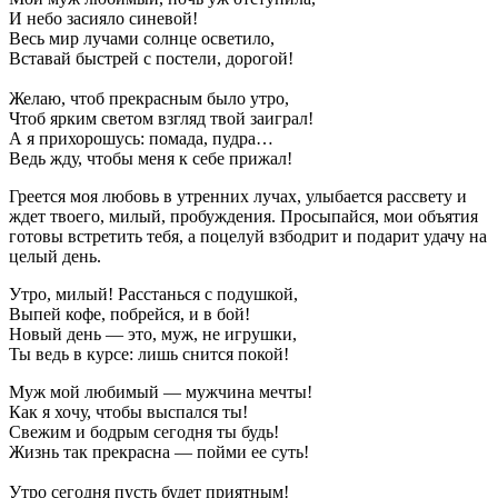
И небо засияло синевой!
Весь мир лучами солнце осветило,
Вставай быстрей с постели, дорогой!
Желаю, чтоб прекрасным было утро,
Чтоб ярким светом взгляд твой заиграл!
А я прихорошусь: помада, пудра…
Ведь жду, чтобы меня к себе прижал!
Греется моя любовь в утренних лучах, улыбается рассвету и
ждет твоего, милый, пробуждения. Просыпайся, мои объятия
готовы встретить тебя, а поцелуй взбодрит и подарит удачу на
целый день.
Утро, милый! Расстанься с подушкой,
Выпей кофе, побрейся, и в бой!
Новый день — это, муж, не игрушки,
Ты ведь в курсе: лишь снится покой!
Муж мой любимый — мужчина мечты!
Как я хочу, чтобы выспался ты!
Свежим и бодрым сегодня ты будь!
Жизнь так прекрасна — пойми ее суть!
Утро сегодня пусть будет приятным!