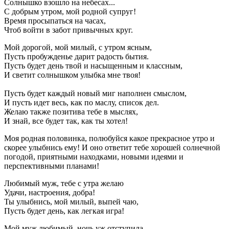
Солнышко взошло на небесах...
С добрым утром, мой родной супруг!
Время просыпаться на часах,
Чтоб войти в забот привычных круг.
Мой дорогой, мой милый, с утром ясным,
Пусть пробужденье дарит радость бытия.
Пусть будет день твой и насыщенным и классным,
И светит солнышком улыбка мне твоя!
Пусть будет каждый новый миг наполнен смыслом,
И пусть идет весь, как по маслу, список дел.
Желаю также позитива тебе в мыслях,
И знай, все будет так, как ты хотел!
Моя родная половинка, полюбуйся какое прекрасное утро и
скорее улыбнись ему! И оно ответит тебе хорошей солнечной
погодой, приятными находками, новыми идеями и
перспективными планами!
Любимый муж, тебе с утра желаю
Удачи, настроения, добра!
Ты улыбнись, мой милый, выпей чаю,
Пусть будет день, как легкая игра!
Мой муж любимый, ночь уж отступила,