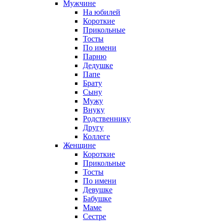
Мужчине
На юбилей
Короткие
Прикольные
Тосты
По имени
Парню
Дедушке
Папе
Брату
Сыну
Мужу
Внуку
Родственнику
Другу
Коллеге
Женщине
Короткие
Прикольные
Тосты
По имени
Девушке
Бабушке
Маме
Сестре