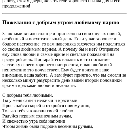
работу, стоя у двери, желать тебе хорошего начала дня и его
продолжения!
Пожелания с добрым утром любимому парню
За окнами встало солнце и принесло на своих лучах новый,
особенный и восхитительный день. Если у вас хорошее и
бодрое настроение, то вам наверняка захочется им поделиться
со своим любимым парнем. А почему бы и нет? Отправьте
ему слова любви и самые яркие и светлые пожелания на
грядущий день. Постарайтесь вложить в это послание
частичку своего хорошего настроения, и ваш любимый
непременно это почувствует. Ему будет приятно ваше
внимание, ваша забота. А вам будет приятно, что вы смогли за
несколько минут разукрасить день вашей второй половинки
яркими красками любви и нежности.
С добрым тебя любимый,
Ты у меня самый нежный и красивый.
Просыпайся скорей и откройся новому дню,
Только тебя я в жизни своей люблю.
Радуйся первым солнечным лучам,
И свежестью утра себя наполни.
Чтобы жизнь была подобна весенним ручьям,