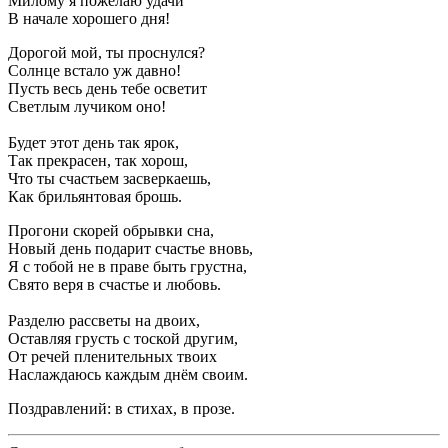
Милому я пожелаю удачи
В начале хорошего дня!
Дорогой мой, ты проснулся?
Солнце встало уж давно!
Пусть весь день тебе осветит
Светлым лучиком оно!
Будет этот день так ярок,
Так прекрасен, так хорош,
Что ты счастьем засверкаешь,
Как брильянтовая брошь.
Прогони скорей обрывки сна,
Новый день подарит счастье вновь,
Я с тобой не в праве быть грустна,
Свято веря в счастье и любовь.
Разделю рассветы на двоих,
Оставляя грусть с тоской другим,
От речей пленительных твоих
Наслаждаюсь каждым днём своим.
Поздравлений: в стихах, в прозе.