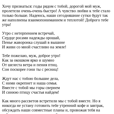
Хочу признаться: годы рядом с тобой, дорогой мой муж,
пролетели очень-очень быстро! А чувство любви к тебе стало
только больше. Надеюсь, наши сегодняшние сутки будут так
же наполнены взаимопониманием и теплотой! Доброго тебе
утра!
Утро с нетерпением встречай,
Сердце росами надежды орошай,
Пенье жаворонка слушай в вышине
И живи со мной счастливо на земле!
Тебе пожелаю, муж, доброе утро!
Как за окошком ярко и шумно
От шелеста ветра и пения птиц.
Сон поскорее гони ты с ресниц!
Ждут нас с тобою большие дела,
С ними окрепнет и наша семья.
Вместе с тобой мы горы свернем
И синюю птицу счастья найдем!
Как много рассветов встретили мы с тобой вместе. Но я
никогда не устану готовить тебе утренний кофе и завтрак,
обсуждать наши совместные планы и, провожая тебя на