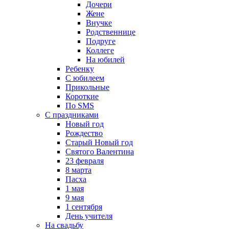
Дочери
Жене
Внучке
Родственнице
Подруге
Коллеге
На юбилей
Ребенку
С юбилеем
Прикольные
Короткие
По SMS
С праздниками
Новый год
Рождество
Старый Новый год
Святого Валентина
23 февраля
8 марта
Пасха
1 мая
9 мая
1 сентября
День учителя
На свадьбу