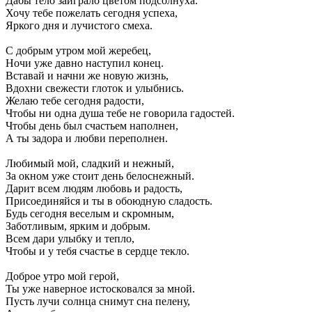
Дабы тело заиграло цветом подсолнуха.
Хочу тебе пожелать сегодня успеха,
Яркого дня и лучистого смеха.
С добрым утром мой жеребец,
Ночи уже давно наступил конец.
Вставай и начни же новую жизнь,
Вдохни свежести глоток и улыбнись.
Желаю тебе сегодня радости,
Чтобы ни одна душа тебе не говорила гадостей.
Чтобы день был счастьем наполнен,
А ты задора и любви переполнен.
Любимый мой, сладкий и нежный,
За окном уже стоит день белоснежный.
Дарит всем людям любовь и радость,
Присоединяйся и ты в обоюдную сладость.
Будь сегодня веселым и скромным,
Заботливым, ярким и добрым.
Всем дари улыбку и тепло,
Чтобы и у тебя счастье в сердце текло.
Доброе утро мой герой,
Ты уже наверное истосковался за мной.
Пусть лучи солнца снимут сна пелену,