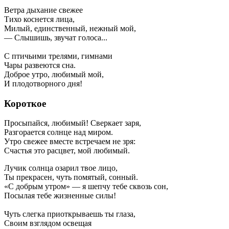
Ветра дыхание свежее
Тихо коснется лица,
Милый, единственный, нежный мой,
— Слышишь, звучат голоса...
С птичьими трелями, гимнами
Чары развеются сна.
Доброе утро, любимый мой,
И плодотворного дня!
Короткое
Просыпайся, любимый! Сверкает заря,
Разгорается солнце над миром.
Утро свежее вместе встречаем не зря:
Счастья это расцвет, мой любимый.
Лучик солнца озарил твое лицо,
Ты прекрасен, чуть помятый, сонный.
«С добрым утром» — я шепчу тебе сквозь сон,
Посылая тебе жизненные силы!
Чуть слегка приоткрываешь ты глаза,
Своим взглядом освещая