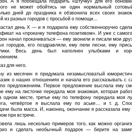
фон. А я пообещала подарить «штучку» для его обновки
рого не может обойтись ни один нормальный сотовы
олько дней до праздника я обзвонила всех своих знако
ей из разных городов с просьбой о помощи…
настал день Х — и я подарила ему собственноручно сдел
ификат на «прокачку телефона позитивом». И уже с самого
фон начал прокачиваться — ему звонили и писали мои друз
ых городов, его поздравляли, ему пели песни, ему прис
йлики. Весь день был наполнен улыбками и хор
роением.
аз для него.
ну из месячин я придумала незамысловатый юмористич
казик о наших отношениях и начала его рассказывать с с
 по предложениям. Первое предложение выслала ему смс
ое ему на листочке передала моя знакомая, которая работ
в одном месте, третье ему по телефону передала моя л
уга, четвёртое я выслала ему по аське… и т. д. Спо
дачи была масса. И, наконец, окончание я рассказала ему 
ом при встрече.
овела лишь несколько примеров того, как можно организ
риз и сделать необычный подарок — берите на заме