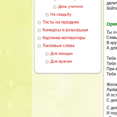
дели
День учителя
бойт
На свадьбу
Тосты на праздник
Ори
Конкурсы и розыгрыши
Ты оч
Семь
Картинки-мотиваторы
В кру
Ласковые слова
А дл
Для женщин
Тебя
Для мужчин
Тебя
При в
Тебя
Жела
Любв
И ост
С дн
С дн
И под