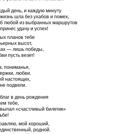
ждый день, и каждую минуту
жизнь шла без ухабов и помех,
об любой из выбранных маршрутов
принес удачу и успех!
ых планов тебе
рьерных высот,
лах — лишь победы,
ви пусть везет!
а, пониманья,
ержки, любви.
ей настоящих,
не подвели.
 благ в день рождения
ем тебе,
 выпал «счастливый билетик»
ьбе!
равляю, мой хороший,
единственный, родной.