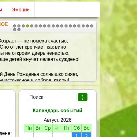
ы
Эмоции
НОЕ
1
2
3
4
5
6
7
8
9
10
11
12
13
14
15
16
17
18
19
20
21
Возраст — не помеха счастью,
Оно от лет крепчает, как вино
ы не откроем дверь ненастью,
еще детей внучат лелеять суждено!
ой День Рожденья солнышко сияет,
учисто-ясное и доброе, как ты!
сть Бог тебя, родная, ограждает
т всех недугов, бед и пустоты.
Календарь событий
Август, 2026
Пн
Вт
Ср
Чт
Пт
Сб
Вс
денег
1
2