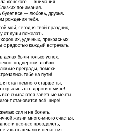
ола женского — внимания
близких понимания.
 будет все — любовь, друзья.
ем рождения тебя.
ой мой, сегодня твой праздник,
чу от души пожелать
 хороших, удачных, прекрасных,
ы с радостью каждый встречать.
в делах были только успех.
нечно, поддержки, любви.
 любые преграды, помехи
тречались тебе на пути!
дня стал немного старше ты,
открылись все дороги в мире!
ь все сбываются заветные мечты,
изонт становится всё шире!
желаю сил и не болеть,
ичной жизни много-много счастья,
дности все-все преодолеть,
не узнать печали и ненастья.