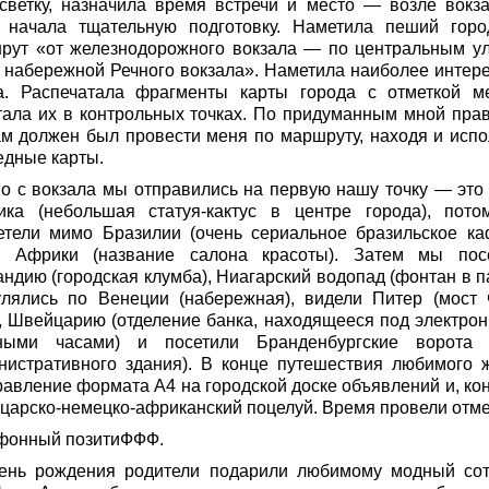
осветку, назначила время встречи и место — возле вокза
 начала тщательную подготовку. Наметила пеший горо
рут «от железнодорожного вокзала — по центральным у
 набережной Речного вокзала». Наметила наиболее интер
а. Распечатала фрагменты карты города с отметкой м
тала их в контрольных точках. По придуманным мной пра
ам должен был провести меня по маршруту, находя и испо
едные карты.
о с вокзала мы отправились на первую нашу точку — это
ика (небольшая статуя-кактус в центре города), пот
етели мимо Бразилии (очень сериальное бразильское ка
 Африки (название салона красоты). Затем мы пос
ндию (городская клумба), Ниагарский водопад (фонтан в па
улялись по Венеции (набережная), видели Питер (мост 
), Швейцарию (отделение банка, находящееся под электро
ными часами) и посетили Бранденбургские ворота 
нистративного здания). В конце путешествия любимого 
равление формата А4 на городской доске объявлений и, кон
царско-немецко-африканский поцелуй. Время провели отме
фонный позитиФФФ.
ень рождения родители подарили любимому модный со