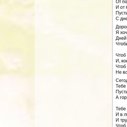
От п
И от 
Пусть
С дн
Дорог
Я хо
Дней
Чтоб
Чтоб 
И, ко
Чтоб
Не вс
Сего
Тебе 
Пуст
А гор
Тебе 
И в л
И тру
Чтоб 