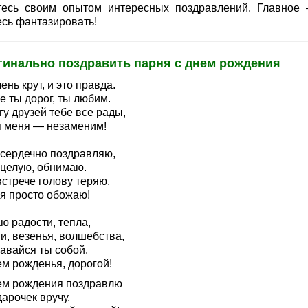
тесь своим опытом интересных поздравлений. Главное
есь фантазировать!
гинально поздравить парня с днем рождения
ень крут, и это правда.
е ты дорог, ты любим.
гу друзей тебе все рады,
я меня — незаменим!
 сердечно поздравляю,
 целую, обнимаю.
стрече голову теряю,
 я просто обожаю!
ю радости, тепла,
и, везенья, волшебства,
авайся ты собой.
ем рожденья, дорогой!
ем рождения поздравлю
арочек вручу.