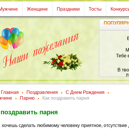
Мужчине
Женщине
Праздники
Тосты
Конкурс
ПОПУЛЯР
М
Тебе 
В тв
Л
Пу
О
Главная
Поздравления
С Днем Рождения
жчине
Парню
Как поздравить парня
 поздравить парня
а хочешь сделать любимому человеку приятное, отсутствие 