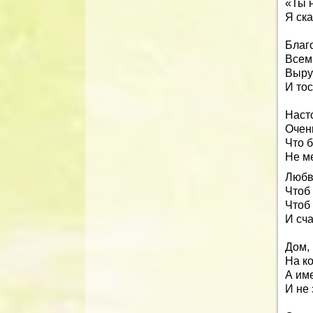
«Ты 
Я ска
Благ
Всем 
Выру
И тос
Наст
Очень
Что б
Не м
Любви
Чтоб 
Чтоб 
И сча
Дом, 
На ко
А им
И не 