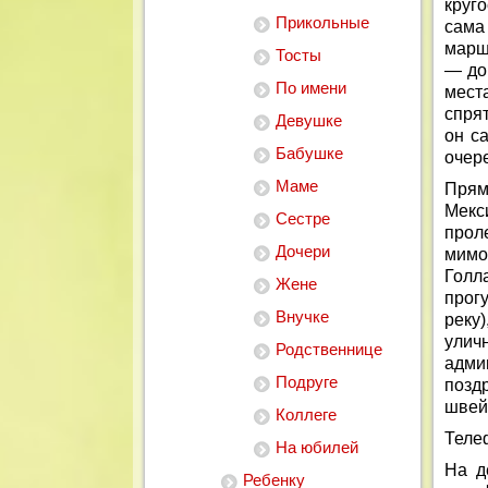
круг
Прикольные
сама
марш
Тосты
— до
По имени
мест
спря
Девушке
он с
Бабушке
очер
Маме
Прям
Мекс
Сестре
прол
Дочери
мимо
Голла
Жене
прог
Внучке
реку
улич
Родственнице
адми
Подруге
позд
швей
Коллеге
Теле
На юбилей
На д
Ребенку