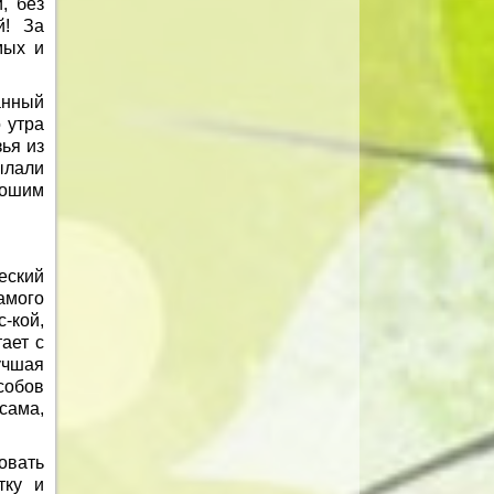
, без
й! За
мых и
анный
 утра
ья из
ылали
ошим
еский
амого
-кой,
ает с
учшая
собов
сама,
овать
тку и