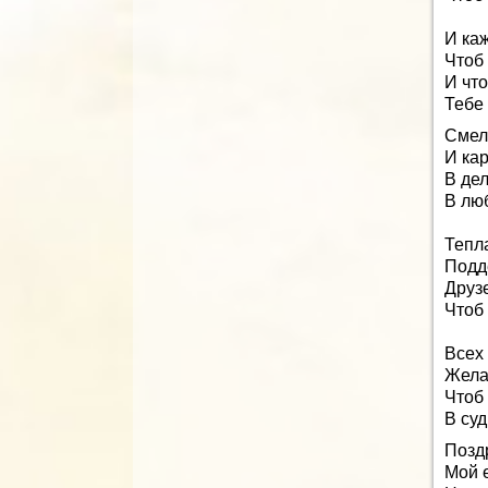
И ка
Чтоб 
И чт
Тебе 
Смел
И ка
В де
В люб
Тепл
Подд
Друз
Чтоб 
Всех
Жела
Чтоб
В суд
Позд
Мой 