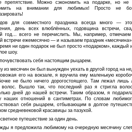
 препятствие. Можно сэкономить на подарке, но не 
номить на внимании для любимых! Просто не бой
азировать!
дов для совместного праздника всегда много — эт
ения, день всех влюблённых, годовщина встречи, сва
й год… всего не перечислить. Мы, например, отмечаем
й встречи ежемесячно — и называем праздник «месячина».
время ни один подарок не был просто «подарком», каждый и
лое шоу.
 почувствовать себя настоящим рыцарем.
у из месячин он был вынужден уехать в другой город на не
ровожая его на вокзале, я вручила ему маленькую коробоч
бочке не было ничего дорогостоящего. Там лежал лишь 
 волос. Вышло так, что последний раз я стригла воло
олько дней до нашей встречи. Таким образом, я подарил
у наших отношений в сантиметрах. По словам любимог
вствовал себя рыцарем, отбывающим в долгое путешест
ном средневековой красавицы за пазухой.
светное путешествие за один день.
жды я предложила любимому на очередную месячину слет