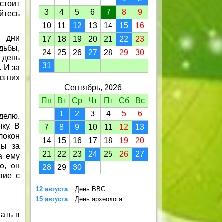
стоит
3
4
5
6
7
8
9
тесь
10
11
12
13
14
15
16
о дни
17
18
19
20
21
22
23
дьбы,
24
25
26
27
28
29
30
 день
31
 И за
з них
Сентябрь, 2026
Пн
Вт
Ср
Чт
Пт
Сб
Вс
1
2
3
4
5
6
делю.
ку. В
7
8
9
10
11
12
13
локон
14
15
16
17
18
19
20
сы за
21
22
23
24
25
26
27
а ему
о, он
28
29
30
вие с
12 августа
День ВВС
15 августа
День археолога
ать в