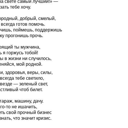
на свете самый лучший!» —
зать тебе хочу.
ородный, добрый, смелый,
всегда готов помочь.
чишь, поймешь, поддержишь
ку прогонишь прочь.
оящий ты мужчина,
 я горжусь тобой!
ы в жизни ни случилось,
еняйся, мой родной.
, здоровья, веры, силы,
всегда тебе светило,
везде — зеленый свет,
стливый чтоб билет.
гараж, машину, дачу.
го-то не ишачить,
еть свой прочный бизнес
знать, что значит кризис.