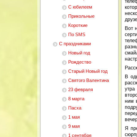
теле
С юбилеем
кото
неск
Прикольные
друз
Короткие
Вот 
По SMS
серт
теле
С праздниками
разн
Новый год
сма
наст
Рождество
Расск
Старый Новый год
В од
Святого Валентина
расс
утра
23 февраля
втор
8 марта
ним 
подр
Пасха
пере
1 мая
вечер
9 мая
Я пр
сюрп
1 сентября