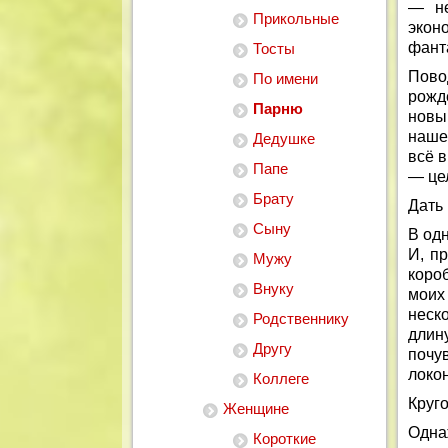
— не
Прикольные
эко
фант
Тосты
Пово
По имени
рожд
Парню
новы
наше
Дедушке
всё 
Папе
— це
Брату
Дать
Сыну
В одн
И, п
Мужу
коро
Внуку
моих
неск
Родственнику
длин
Другу
почу
локо
Коллеге
Круго
Женщине
Одна
Короткие