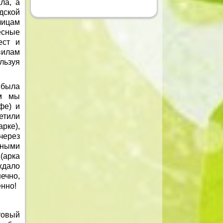
ла, а
дской
лицам
есные
ест и
вилам
льзуя
 была
ом мы
фе) и
етили
рке),
через
нными
(арка
ждало
ечно,
нно!
товый