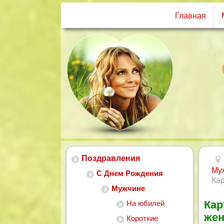
Главная
Поздравления
Му
С Днем Рождения
Ка
Мужчине
Кар
На юбилей
жен
Короткие