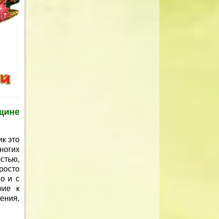
щине
к это
многих
стью,
росто
о и с
ние к
ения,