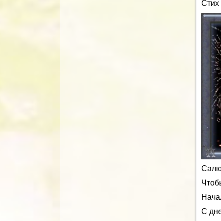
Стих
Сал
Чтобы
Нача
С дн