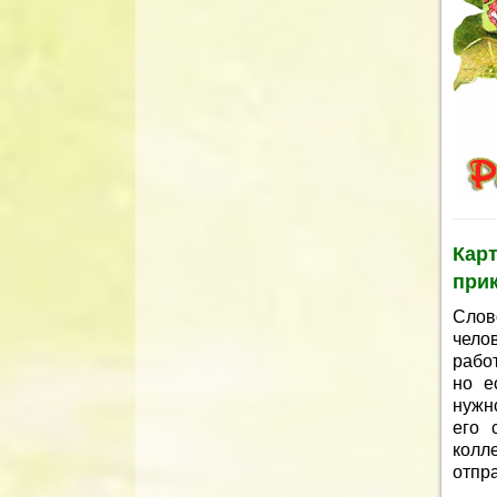
Кар
при
Слово
челов
рабо
но е
нужн
его 
колл
отпр