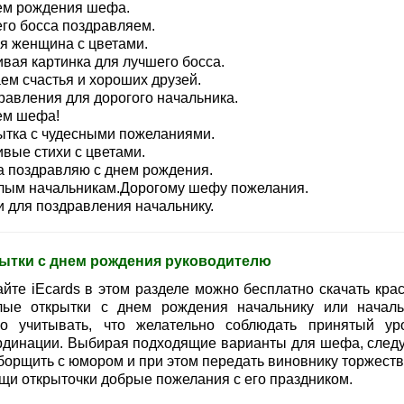
ем рождения шефа.
го босса поздравляем.
я женщина с цветами.
ивая картинка для лучшего босса.
ем счастья и хороших друзей.
равления для дорогого начальника.
ем шефа!
ытка с чудесными пожеланиями.
ивые стихи с цветами.
а поздравляю с днем рождения.
лым начальникам.Дорогому шефу пожелания.
и для поздравления начальнику.
ытки с днем рождения руководителю
айте iEcards в этом разделе можно бесплатно скачать кра
лые открытки с днем рождения начальнику или началь
о учитывать, что желательно соблюдать принятый ур
рдинации. Выбирая подходящие варианты для шефа, следу
борщить с юмором и при этом передать виновнику торжеств
щи открыточки добрые пожелания с его праздником.