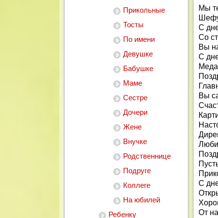
Мы т
Прикольные
Шефу
Тосты
С дн
Со с
По имени
Вы н
Девушке
С дн
Меда
Бабушке
Позд
Маме
Глав
Вы с
Сестре
Счаст
Дочери
Карт
Наст
Жене
Дире
Внучке
Люби
Позд
Родственнице
Пусть
Подруге
Прик
С дн
Коллеге
Откр
На юбилей
Хоро
От н
Ребенку