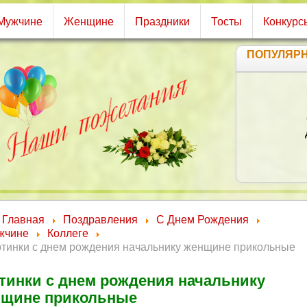
Мужчине
Женщине
Праздники
Тосты
Конкурс
ПОПУЛЯР
С
Д
К
Главная
Поздравления
С Днем Рождения
жчине
Коллеге
ртинки с днем рождения начальнику женщине прикольные
тинки с днем рождения начальнику
щине прикольные