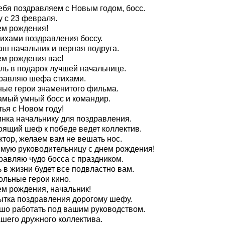
ебя поздравляем с Новым годом, босс.
 с 23 февраля.
ем рождения!
тихами поздравления боссу.
аш начальник и верная подруга.
ем рождения вас!
ль в подарок лучшей начальнице.
равляю шефа стихами.
ные герои знаменитого фильма.
амый умный босс и командир.
ья с Новом году!
инка начальнику для поздравления.
оящий шеф к победе ведет коллектив.
ктор, желаем вам не вешать нос.
мую руководительницу с днем рождения!
равляю чудо босса с праздником.
 в жизни будет все подвластно вам.
ольные герои кино.
ем рождения, начальник!
ытка поздравления дорогому шефу.
шо работать под вашим руководством.
ашего дружного коллектива.