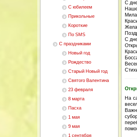
С дн
С юбилеем
Наше
Мила
Прикольные
Крас
Короткие
Жела
Позд
По SMS
С дн
С праздниками
Откр
Крас
Новый год
Босс
Рождество
Весе
Стих
Старый Новый год
Святого Валентина
Откр
23 февраля
На с
8 марта
весе
Пасха
Важн
субо
1 мая
пере
9 мая
помо
1 сентября