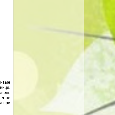
сивые
нице.
овень
ет не
а при