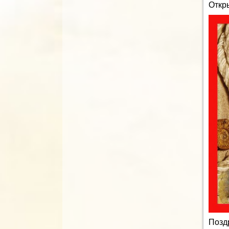
Откр
Позд