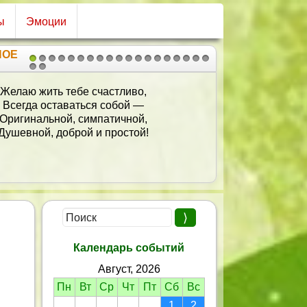
ы
Эмоции
НОЕ
1
2
3
4
5
6
7
8
9
10
11
12
13
14
15
16
17
18
19
20
21
казать «спасибо» — это мало,
Мы все в долгу перед тобой.
ай Бог тебе здоровья, папа, —
Желанье всей родни большой.
Твое тепло, твое добро,
Всегда оно нас окружает.
И станет на душе тепло,
огда твой праздник наступает.
Календарь событий
Август, 2026
Пн
Вт
Ср
Чт
Пт
Сб
Вс
1
2