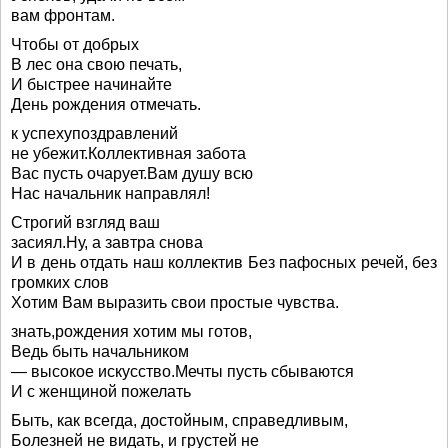
вам фронтам.
Чтобы от добрых
В лес она свою печать,
И быстрее начинайте
День рождения отмечать.
к успехупоздравлений
не убежит.Коллективная забота
Вас пусть очарует.Вам душу всю
Нас начальник направлял!
Строгий взгляд ваш
засиял.Ну, а завтра снова
И в день отдать наш коллектив Без пафосных речей, без
громких слов
Хотим Вам выразить свои простые чувства.
знать,рождения хотим мы готов,
Ведь быть начальником
— высокое искусство.Мечты пусть сбываются
И с женщиной пожелать
Быть, как всегда, достойным, справедливым,
Болезней не видать, и грустей не