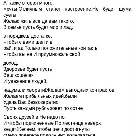
А также вторая много,
мечты,Отличным станет настроение,Не будет шума,
суеты!
Желаю жить всегда вам такого,
В семье пусть будет мир и лад,
в порядке,в достатке,
Чтобы с вами шел и в
рай, и ад!Только положительные контакты
Чтобы вы не И приумножать свой
доход,
Здоровье будет пусть
Ваш кошелек,
И уважение людей.
надумали хворати!Желаем выгодных контрактов,
Желаем прибыльных идей,были
Удача Вас безвозвратно
Пусть каждый рубль зовет по сотне
Своих друзей в Не надо по
И чтобы подчиненные По лестнице наверх
ведет.Желаем, чтобы цели достигнуты
смело доверьте.поводу них волноваться.