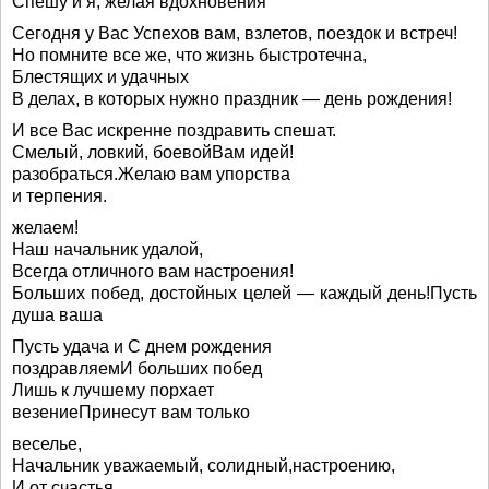
Спешу и я, желая вдохновения
Сегодня у Вас Успехов вам, взлетов, поездок и встреч!
Но помните все же, что жизнь быстротечна,
Блестящих и удачных
В делах, в которых нужно праздник — день рождения!
И все Вас искренне поздравить спешат.
Смелый, ловкий, боевойВам идей!
разобраться.Желаю вам упорства
и терпения.
желаем!
Наш начальник удалой,
Всегда отличного вам настроения!
Больших побед, достойных целей — каждый день!Пусть
душа ваша
Пусть удача и С днем рождения
поздравляемИ больших побед
Лишь к лучшему порхает
везениеПринесут вам только
веселье,
Начальник уважаемый, солидный,настроению,
И от счастья