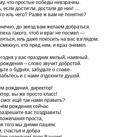
му, что простые победы невзрачны.
, если достигли, достали до них! …
го иль чего? Разве ж вам не понятно?
онечно, до звезд вам желаем добраться.
пеха такого, чтоб и враг не посмел —
яться, иль даже покосить на вас взглядом.
смекнул, кто пред ним, и враз онемел.
егодня у вас праздник милый, наивный.
 рождения – слово звучит добротой.
ьте о буднях, забудьте о славе.
абьтесь и с нами отдохните душой.
ём рождения, директор!
тор, вы же просто класс!
 смог ещё так нами править?
днём рождения сейчас
разрешите вас поздравить!
 пожелания проста,
ля того мы днями пашем:
, счастья и добра
бом солидном деле Вашем!