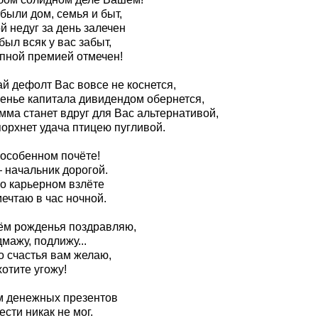
были дом, семья и быт,
й недуг за день залечен
был всяк у вас забыт,
упной премией отмечен!
й дефолт Вас вовсе не коснется,
енье капитала дивидендом обернется,
мма станет вдруг для Вас альтернативой,
порхнет удача птицею пугливой.
 особенном почёте!
 начальник дорогой.
 о карьерном взлёте
ечтаю в час ночной.
ём рожденья поздравляю,
мажу, подлижу...
о счастья вам желаю,
отите угожу!
м денежных презентов
сти никак не мог.