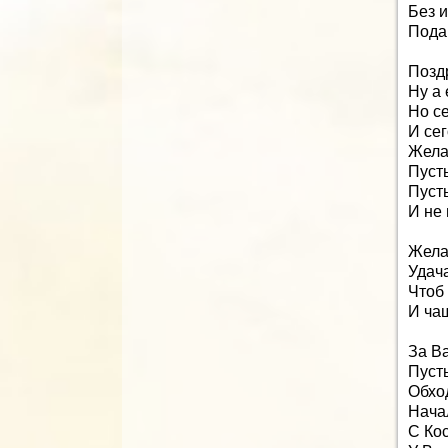
Без 
Пода
Позд
Ну а
Но се
И сег
Жела
Пусть
Пусть
И не 
Жела
Удач
Чтоб
И чащ
За Ва
Пусть
Обхо
Нача
С Ко