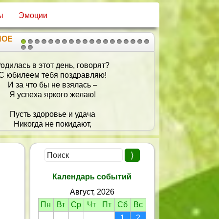
ы
Эмоции
НОЕ
1
2
3
4
5
6
7
8
9
10
11
12
13
14
15
16
17
18
19
20
21
ы хорошеешь с каждым днём,
Растёт живот и кроха в нём.
Ещё немного, и, глядишь,
Появится на свет малыш.
Пускай здоровой и счастливой
Родится дорогая лялька,
И будет, как и мама, милой,
 пусть живёт на свете сладко.
Пусть с ней уют и доброта
В твой дом переселятся,
Календарь событий
И все твои мечты
Август, 2026
В реальность превратятся!
Пн
Вт
Ср
Чт
Пт
Сб
Вс
1
2