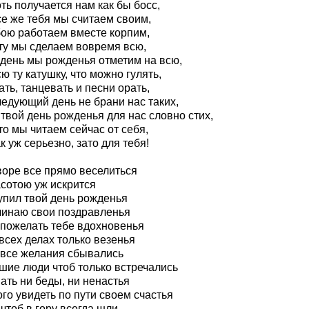
ть получается нам как бы босс,
се же тебя мы считаем своим,
бою работаем вместе корпим,
ту мы сделаем вовремя всю,
 день мы рожденья отметим на всю,
ю ту катушку, что можно гулять,
ть, танцевать и песни орать,
ледующий день не брани нас таких,
твой день рожденья для нас словно стих,
то мы читаем сейчас от себя,
к уж серьезно, зато для тебя!
воре все прямо веселиться
асотою уж искрится
упил твой день рожденья
чинаю свои поздравленья
 пожелать тебе вдохновенья
всех делах только везенья
 все желания сбывались
шие люди чтоб только встречались
ать ни беды, ни ненастья
го увидеть по пути своем счастья
чтоб в гору всегда шли