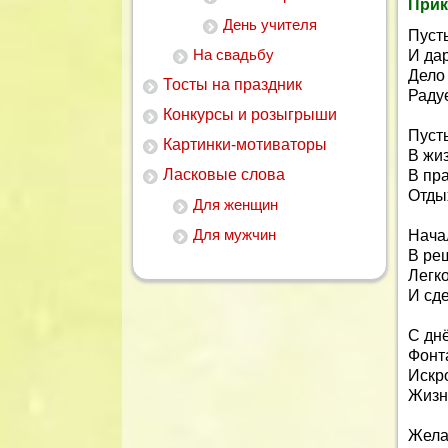
Прик
День учителя
Пуст
На свадьбу
И да
Дело 
Тосты на праздник
Радуе
Конкурсы и розыгрыши
Пуст
Картинки-мотиваторы
В жи
Ласковые слова
В пр
Отды
Для женщин
Для мужчин
Нача
В ре
Легк
И сде
С дн
Фонт
Искр
Жизни
Жела