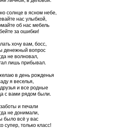
ни личной, в деловой.
но солнце в ясном небе,
евайте нас улыбкой,
омайте об нас мебель
бейте за ошибки!
ать хочу вам, босс,
ы денежный вопрос
гда не волновал,
тал лишь прибывал.
желаю в день рожденья
аду я веселья,
 друзья и все родные
да с вами рядом были.
 заботы и печали
гда не донимали,
ы было всё у вас
о супер, только класс!