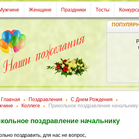
Мужчине
Женщине
Праздники
Тосты
Конкурс
ПОПУЛЯР
Т
И
Главная
Поздравления
С Днем Рождения
жчине
Коллеге
Прикольное поздравление начальнику
кольное поздравление начальнику
льно поздравить, для нас не вопрос,