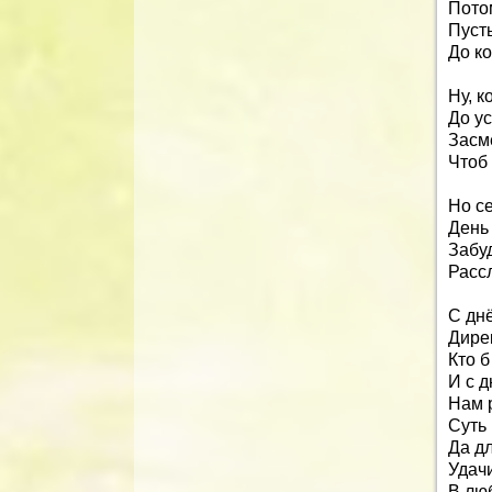
Пото
Пусть
До ко
Ну, к
До ус
Засме
Чтоб 
Но с
День
Забуд
Рассл
С дн
Дирек
Кто б
И с 
Нам 
Суть
Да д
Удачи
В лю