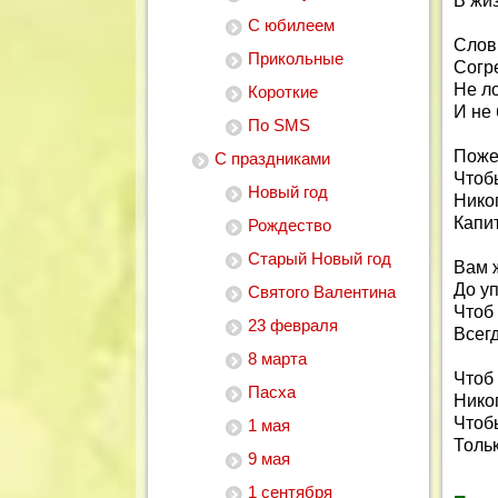
В жиз
С юбилеем
Слов
Прикольные
Согр
Не л
Короткие
И не 
По SMS
Пожел
С праздниками
Чтоб
Новый год
Нико
Капи
Рождество
Старый Новый год
Вам 
До уп
Святого Валентина
Чтоб
23 февраля
Всег
8 марта
Чтоб
Пасха
Нико
Чтоб
1 мая
Тольк
9 мая
1 сентября