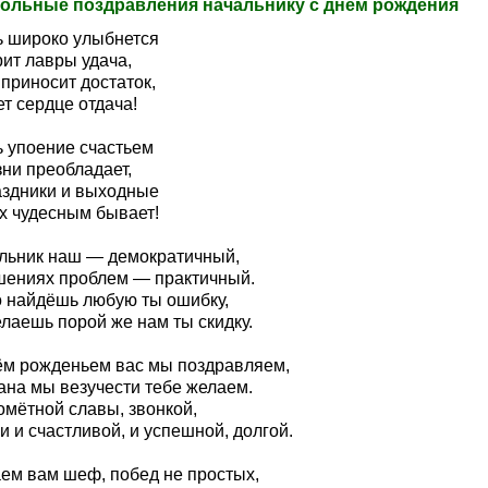
ольные поздравления начальнику с днем рождения
ь широко улыбнется
рит лавры удача,
приносит достаток,
т сердце отдача!
ь упоение счастьем
зни преобладает,
аздники и выходные
х чудесным бывает!
льник наш — демократичный,
шениях проблем — практичный.
о найдёшь любую ты ошибку,
лаешь порой же нам ты скидку.
ём рожденьем вас мы поздравляем,
ана мы везучести тебе желаем.
омётной славы, звонкой,
 и счастливой, и успешной, долгой.
ем вам шеф, побед не простых,