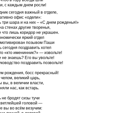
и, с каждым днем росли!
дник сегодня важный в отделе,
ативно офис «одели»:
 три шара и на них – «С днем рожденья!»
на стенах другие творенья,
е что лишь коридор не украшен.
ономически яркий отдел
 мотивирован позывом Паши
ь сегодня поздравить хотел
то «кто именинник?» — извольте!
 не знаешь? Его вы увольте!
уководство поздравить позвольте!
ём рождения, босс прекрасный!
челом, великий царь,
 вы, в величии власти,
няли нас, как встарь.
 не бродят сизы тучи
светлейшей головой —
е вы во всём везучим: