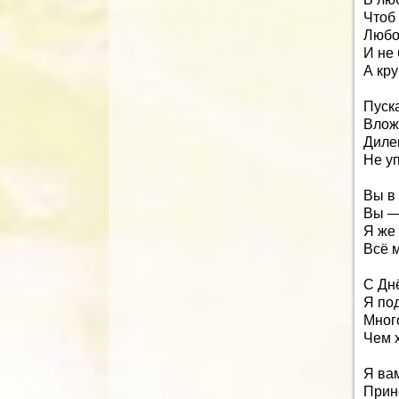
Чтоб 
Любо
И не 
А кр
Пуска
Влож
Диле
Не у
Вы в
Вы —
Я же
Всё м
С Дн
Я под
Мног
Чем х
Я ва
Прине