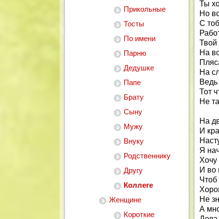
Ты хо
Прикольные
Но в
С то
Тосты
Рабо
По имени
Твой
На вс
Парню
Пляса
Дедушке
На с
Ведь 
Папе
Тот ч
Брату
Не та
Сыну
На д
Мужу
И кр
Наст
Внуку
Я на
Родственнику
Хочу
И во 
Другу
Чтоб
Коллеге
Хоро
Не зн
Женщине
А мно
Короткие
Дела 