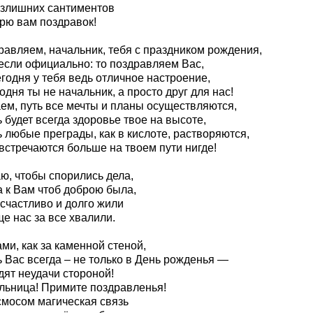
излишних сантиментов
рю вам поздравок!
равляем, начальник, тебя с праздником рождения,
 если официально: то поздравляем Вас,
годня у тебя ведь отличное настроение,
одня ты не начальник, а просто друг для нас!
ем, путь все мечты и планы осуществляются,
 будет всегда здоровье твое на высоте,
 любые преграды, как в кислоте, растворяются,
встречаются больше на твоем пути нигде!
ю, чтобы спорились дела,
а к Вам чтоб доброю была,
 счастливо и долго жили
е нас за все хвалили.
ми, как за каменной стеной,
 Вас всегда – не только в День рожденья —
дят неудачи стороной!
льница! Примите поздравленья!
смосом магическая связь