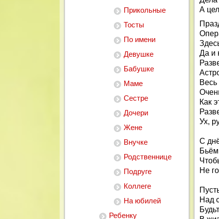
А цел
Прикольные
Праз
Тосты
Опер
По имени
Здесь
Да и 
Девушке
Разв
Бабушке
Астр
Весь
Маме
Очен
Сестре
Как э
Разве
Дочери
Ух, р
Жене
С дн
Внучке
Бьём 
Родственнице
Чтобы
Не го
Подруге
Коллеге
Пусть
Над 
На юбилей
Будьт
Ребенку