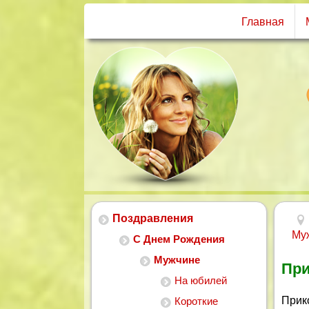
Главная
Поздравления
Му
С Днем Рождения
Мужчине
При
На юбилей
Прико
Короткие