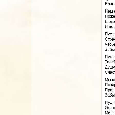
Влас
Нам н
Поже
В ок
И пол
Пусть
Стра
Чтоб
Забы
Пуст
Твоей
Душу
Счас
Мы к
Позд
Прин
Забы
Пуст
Огонь
Мир н