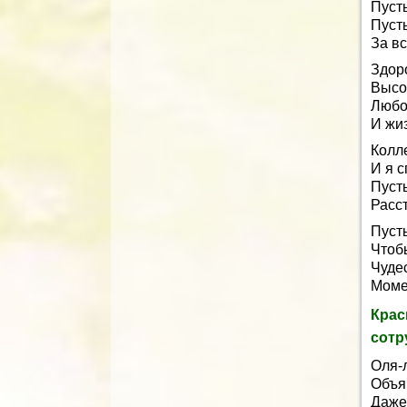
Пусть
Пусть
За в
Здор
Высо
Любов
И жиз
Колле
И я с
Пусть
Расс
Пуст
Чтобы
Чуде
Моме
Крас
сотр
Оля-л
Объя
Даже