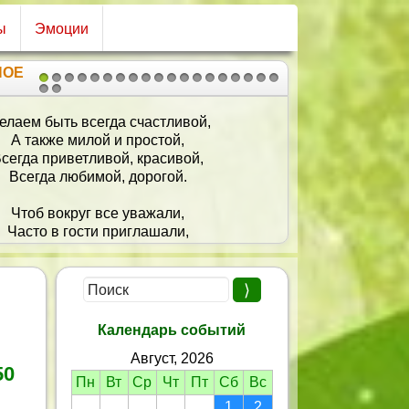
ы
Эмоции
НОЕ
1
2
3
4
5
6
7
8
9
10
11
12
13
14
15
16
17
18
19
20
21
Ты как лето средь зимы,
Ты как лучик в царстве тьмы,
Ты прекрасна, как весна,
Весела, добра, скромна!
Пусть судьба подарит счастье,
Веру, радость и участье,
Встречу с тем, кто лучше всех,
И удачу, и успех!
Календарь событий
Август, 2026
50
Пн
Вт
Ср
Чт
Пт
Сб
Вс
1
2