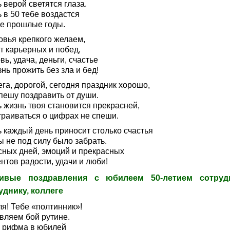
 верой светятся глаза.
 в 50 тебе воздастся
се прошлые годы.
овья крепкого желаем,
т карьерных и побед,
ь, удача, деньги, счастье
нь прожить без зла и бед!
га, дорогой, сегодня праздник хорошо,
пешу поздравить от души.
 жизнь твоя становится прекрасней,
траиваться о цифрах не спеши.
ь каждый день приносит столько счастья
 не под силу было забрать.
сных дней, эмоций и прекрасных
нтов радости, удачи и люби!
ивые поздравления с юбилеем 50-летием сотруд
уднику, коллеге
я! Тебе «полтинник»!
вляем бой рутине.
 рифма в юбилей