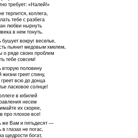
тно требует: «Налей!»
е терпится, коллега,
лать тебе с разбега
еан любви нырнуть
века в нем тонуть.
 бушует вокруг веселье,
сть пьянит медовым хмелем,
ы о ряде своих проблем
ть тебе совсем!
ь вторую половину
 жизни греет спину,
 греет всю до донца
тье ласковое солнце!
оллеге в юбилей
равления несем
имайте их скорее,
в про плохое все!
ь же Вам и пятьдесят —
 в глазах не погас,
а щедрости богат,