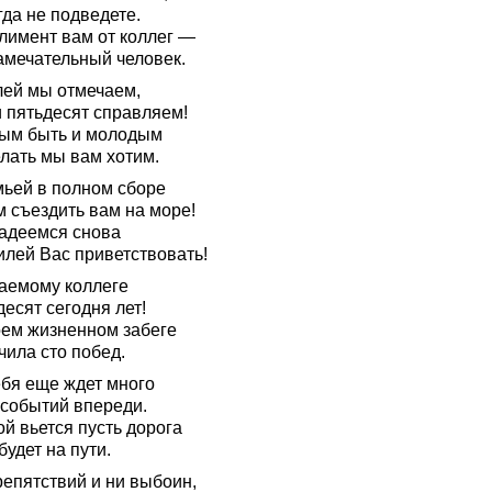
да не подведете.
лимент вам от коллег —
амечательный человек.
ей мы отмечаем,
 пятьдесят справляем!
ым быть и молодым
лать мы вам хотим.
мьей в полном сборе
м съездить вам на море!
адеемся снова
илей Вас приветствовать!
аемому коллеге
есят сегодня лет!
оем жизненном забеге
чила сто побед.
ебя еще ждет много
 событий впереди.
й вьется пусть дорога
будет на пути.
репятствий и ни выбоин,