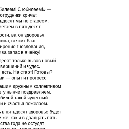
билеем! С юбилеем!» —
отрудники кричат.
тьдесят мы не стареем,
етаем в пятьдесят.
сти, вагон здоровья,
ива, всяких благ,
ирение гнездования,
ва запас в ячейку!
десят-только вызов новый
свершений и чудес.
есть. На старт! Готовы?
ми — опыт и прогресс.
ашим дружным коллективом
егу нынче поздравляем.
юбилей такой чудесный
и и счастья пожелаем.
 в пятьдесят здоровье будет
 же, как и в двадцать пять.
ства года не остудят.