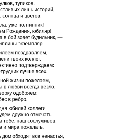
лков, тупиков.
астливых лишь историй,
 солнца и цветов.
ла, уже полтинник!
ем Рождения, юбиляр!
 в бой зовет будильник, —
иплины экземпляр.
илеем поздравляем,
ени твоих коллег.
ективно подтверждаем:
трудник лучше всех.
чной жизни пожелаем,
ы в любви всегда везло.
ворку одобряем:
бес в ребро.
дня юбилей коллеги
удем дружно отмечать.
м тебе, наш сослуживец,
а и мира пожелать.
 дом обходят все ненастья,