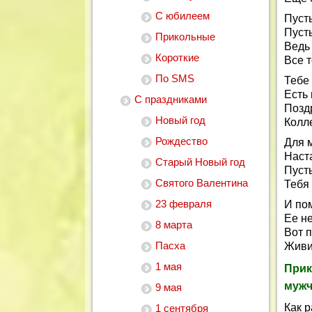
С юбилеем
Пусть
Пуст
Прикольные
Ведь
Короткие
Все т
По SMS
Тебе
Есть 
С праздниками
Позд
Новый год
Колле
Рождество
Для м
Наста
Старый Новый год
Пусть
Святого Валентина
Тебя 
23 февраля
И пом
Ее не
8 марта
Вот п
Пасха
Живи
1 мая
Прик
мужч
9 мая
Как р
1 сентября