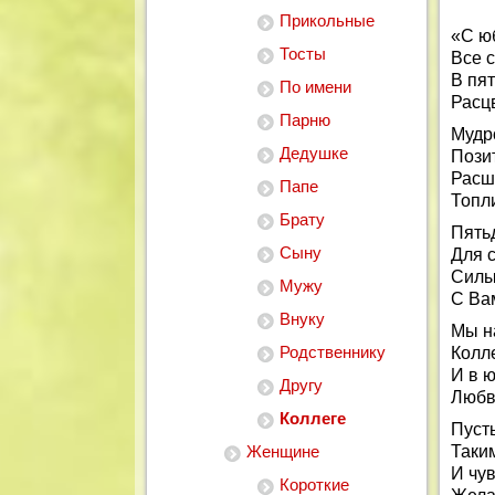
Прикольные
«С ю
Тосты
Все с
В пя
По имени
Расцв
Парню
Мудро
Дедушке
Позит
Расш
Папе
Топли
Брату
Пять
Сыну
Для 
Силы 
Мужу
С Ва
Внуку
Мы н
Родственнику
Колл
И в 
Другу
Любв
Коллеге
Пусть
Женщине
Таким
И чув
Короткие