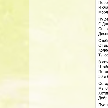
Переу
И сч
Моря,
Ну де
С Дн
Снова
Дисц
С юб
От им
Колл
Ты со
В ли
Чтоб
Пого
50-и 
Сего
Мы б
Хоти
Добр
Пусть