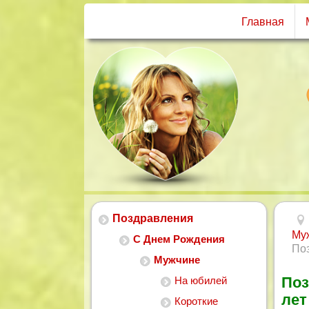
Главная
Поздравления
Му
С Днем Рождения
Поз
Мужчине
Поз
На юбилей
лет
Короткие