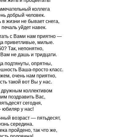
ем жить и процветать!
амечательный коллега
ень добрый человек.
 в жизни не бывает снега,
 печаль уйдет навек.
тать с Вами нам приятно —
да приветливые, милые.
0? Так, непонятно,
 Вам не дашь и тридцати.
да подтянуты, опрятны,
ешность Ваша-просто класс.
жем, очень нам приятно,
сть такой вот Вы у нас.
 дружным коллективом
им поздравить Вас,
пятьдесят сегодня,
 юбиляр у нас!
чный возраст — пятьдесят,
изнь середина.
ка пройдено, так что же,
есть половина!