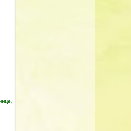
нице,