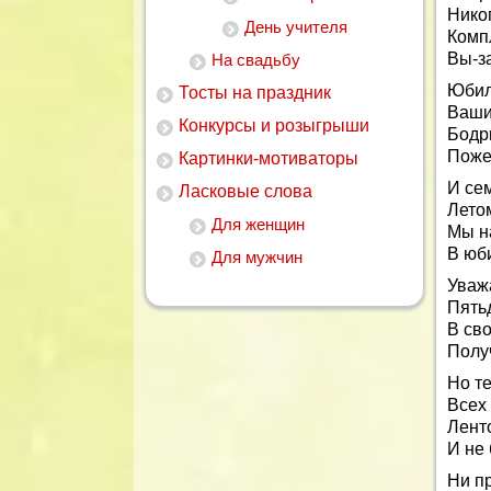
Никог
День учителя
Комп
Вы-з
На свадьбу
Юбил
Тосты на праздник
Ваши
Конкурсы и розыгрыши
Бодр
Поже
Картинки-мотиваторы
И се
Ласковые слова
Лето
Для женщин
Мы н
В юб
Для мужчин
Уваж
Пятьд
В св
Полу
Но т
Всех
Ленто
И не 
Ни п