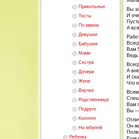
Жела
Прикольные
Вы з
И оч
Тосты
Пусть
По имени
А вся
Девушке
Рабо
Всег
Бабушке
Вам 5
Маме
Ведь
Сестре
Всег
А вн
Дочери
И ска
Жене
Что е
Внучке
Всем
Спеш
Родственнице
Вам 
Подруге
Вы —
Коллеге
Отли
Он-ж
На юбилей
Полве
Ребенку
Еще 