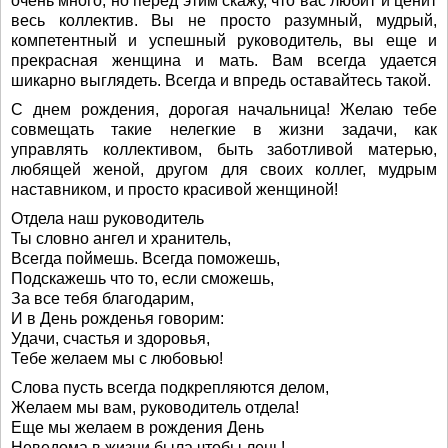
очень много, но перед этим скажу, что вас любит и ценит
весь коллектив. Вы не просто разумный, мудрый,
компетентный и успешный руководитель, вы еще и
прекрасная женщина и мать. Вам всегда удается
шикарно выглядеть. Всегда и впредь оставайтесь такой.
С днем рождения, дорогая начальница! Желаю тебе
совмещать такие нелегкие в жизни задачи, как
управлять коллективом, быть заботливой матерью,
любящей женой, другом для своих коллег, мудрым
наставником, и просто красивой женщиной!
Отдела наш руководитель
Ты словно ангел и хранитель,
Всегда поймешь. Всегда поможешь,
Подскажешь что то, если сможешь,
За все тебя благодарим,
И в День рожденья говорим:
Удачи, счастья и здоровья,
Тебе желаем мы с любовью!
Слова пусть всегда подкрепляются делом,
Желаем мы вам, руководитель отдела!
Еще мы желаем в рождения День
Неведома в жизни была чтобы лень!