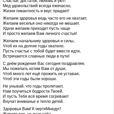
Счастье, достаток, любовь и уют!
Мед удовольствий всегда ежечасно,
Жизни пикантность и вкус придает!
Желаем здоровья ведь часто его не хватает,
Желаем веселья оно никогда не мешает.
Удачи желаем приходит пусть чаще
И просто желаем Вам личного счастья!
Желаем начальнику здоровья и силы,
Чтоб их на долгие годы хватило.
Пусть счастье с тобой будет вместе идти,
Встречаются славные люди в пути!
С днём рождения Вас сегодня поздравляя,
Мы пожелать хотим Вам от души,
Чтоб много лет ещё прожить не уставая,
Чтоб эти годы были хороши.
Не унывай, что годы пролетают,
Нам поучиться бодрости Твоей.
И пусть Тебя всё время согревают
Внучат вниманье и тепло детей.
Здоровья Вам! К чертяМнедуг!
Живите век, не зная слёз,