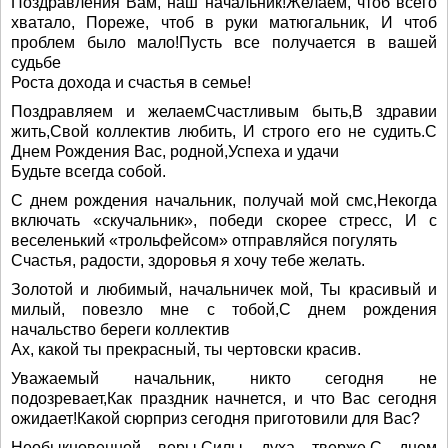
Поздравления Вам, наш начальник!Желаем, чтоб всего
хватало, Пореже, чтоб в руки матюгальник, И чтоб
проблем было мало!Пусть все получается в вашей
судьбе
Роста дохода и счастья в семье!
Поздравляем и желаемСчастливым быть,В здравии
жить,Свой коллектив любить, И строго его не судить.С
Днем Рождения Вас, родной,Успеха и удачи
Будьте всегда собой.
С днем рождения начальник, получай мой смс,Некогда
включать «скучальник», победи скорее стресс, И с
веселенький «трольфейсом» отправляйся погулять
Счастья, радости, здоровья я хочу тебе желать.
Золотой и любимый, начальничек мой, Ты красивый и
милый, повезло мне с тобой,С днем рождения
начальство береги коллектив
Ах, какой ты прекрасный, ты чертовски красив.
Уважаемый начальник, никто сегодня не
подозревает,Как праздник начнется, и что Вас сегодня
ожидает!Какой сюрприз сегодня приготовили для Вас?
Необыкновенной веры,Силы духа тверже,С днем