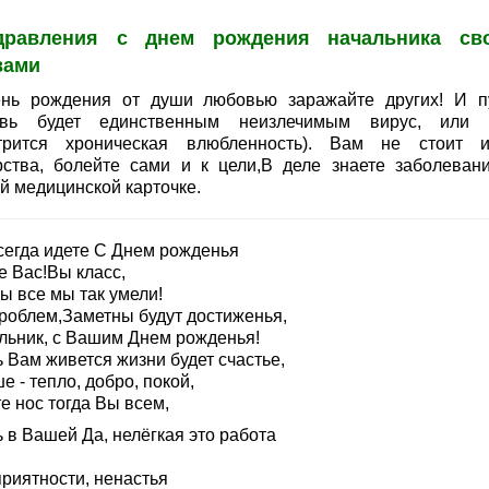
дравления с днем рождения начальника св
вами
нь рождения от души любовью заражайте других! И п
вь будет единственным неизлечимым вирус, или 
трится хроническая влюбленность). Вам не стоит и
рства, болейте сами и к цели,В деле знаете заболеван
й медицинской карточке.
сегда идете С Днем рожденья
е Вас!Вы класс,
ы все мы так умели!
проблем,Заметны будут достиженья,
льник, с Вашим Днем рожденья!
 Вам живется жизни будет счастье,
е - тепло, добро, покой,
е нос тогда Вы всем,
 в Вашей Да, нелёгкая это работа
приятности, ненастья