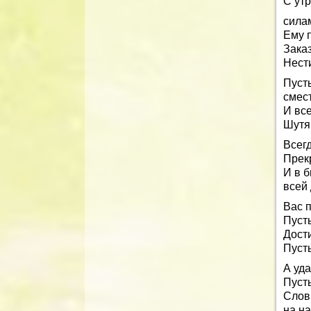
С ут
сила
Ему 
Заказ
Нест
Пусть
смес
И вс
Шутя
Всег
Прек
И в б
всей
Вас 
Пусть
Дости
Пусть
А уда
Пусть
Слов
на на