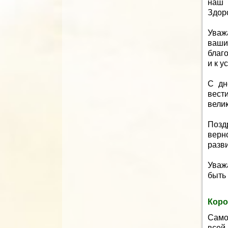
наш 
Здор
Уваж
ваши
благ
и к у
С дн
вест
велик
Позд
верно
разв
Уваж
быть
Коро
Само
всей