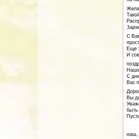
Жела
Такой
Распр
Зара
С Ва
прост
Еще 
И со
позд
Наше
С дн
Вас п
Доро
Вы дл
Уваж
быть
Пуст
наш,