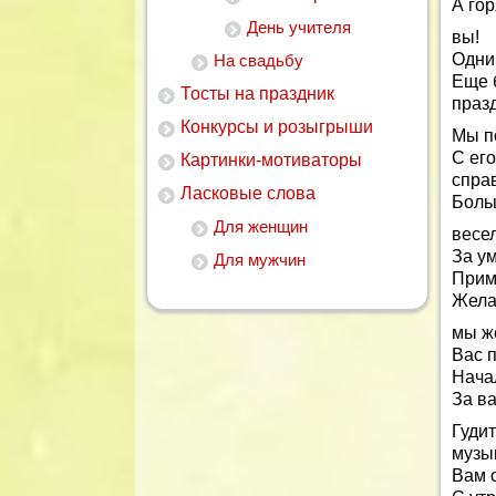
А го
День учителя
вы!
Одни 
На свадьбу
Еще 
Тосты на праздник
праз
Конкурсы и розыгрыши
Мы п
С ег
Картинки-мотиваторы
спра
Ласковые слова
Боль
Для женщин
весе
За ум
Для мужчин
Прим
Жела
мы ж
Вас 
Нача
За в
Гудит
музы
Вам 