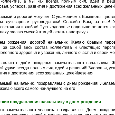
коллектив, а мы как всегда полным сил, идей и реш
овья, успехов, развития и достижения всех желанных целей
аемый и дорогой могучим! С уважением к Вамцветы, цвете
м лучезарным руководством! Спасибо Вам, за все! У
осостояния и любви! Пусть здоровье подольше остается кр
спеху, желаю смелой птицей лететь навстречу к
ем рождения, дорогой начальник. Желаю бравым паро
и за собой весь состав коллектива и блестящих перспе
олепного здоровья и уважения, личного счастья и своей ме
равляю с днём рожденья замечательного начальника. 
й удачи всегда полным сил, идей и решений! Здоровья, усп
ития и достижения всех желанных целей!везения.
аемый начальник, поздравляем с днем рождения! Желае
 желаю всего самого наилучшего на его
ткие поздравления начальнику с днем рождения
го замечательного человека поздравляю с Днем рождени
 души хороших людей в окружении!жизненном пути на ши