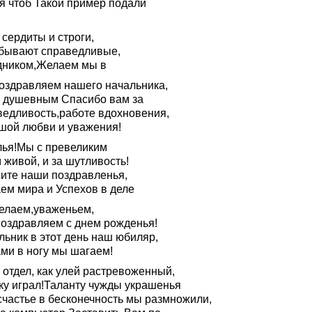
ря чтоб Такой пример подали
сердиты и строги,
бывают справедливые,
дником,Желаем мы в
оздравляем нашего начальника,
о душевным Спасибо вам за
ведливость,работе вдохновения,
шой любви и уважения!
лья!Мы с превеликим
 живой, и за шутливость!
ите наши поздравленья,
ем мира и Успехов в деле
елаем,уваженьем,
поздравляем с днем рожденья!
льник в этот день наш юбиляр,
ами в ногу мы шагаем!
 отдел, как улей растревоженный,
ку играл!Таланту чужды украшенья
счастье в бесконечность мы размножили,