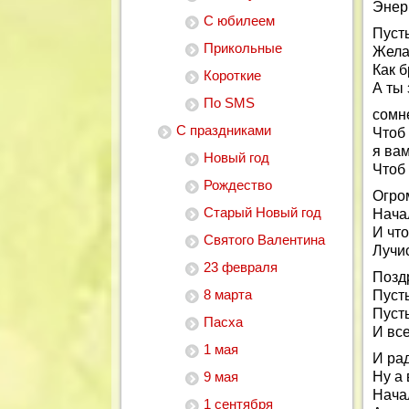
Энерг
С юбилеем
Пуст
Прикольные
Жела
Как б
Короткие
А ты 
По SMS
сомн
С праздниками
Чтоб
я ва
Новый год
Чтоб
Рождество
Огро
Старый Новый год
Начал
И чт
Святого Валентина
Лучис
23 февраля
Позд
8 марта
Пусть
Пусть
Пасха
И все
1 мая
И рад
9 мая
Ну а 
Нача
1 сентября