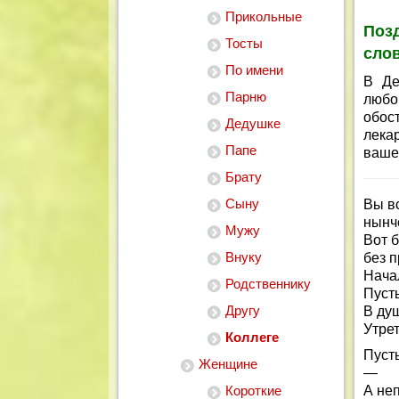
Прикольные
Поз
Тосты
сло
По имени
В Де
Парню
любо
обос
Дедушке
лека
Папе
ваше
Брату
Сыну
Вы в
нынч
Мужу
Вот б
Внуку
без 
Нача
Родственнику
Пусть
Другу
В душ
Утрет
Коллеге
Пусть
Женщине
—
Короткие
А не