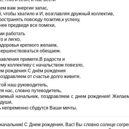
ем вам энергии запас,
, чтобы хватило и И, возглавляя дружный коллектив,
остранять повсюду позитив,к успеху,
нее предвидя все помехи,
ми работать
о и легко,
здоровья крепкого желаем,
вершенствоваться обещаем.
равления примите,В радости и
му коллективу с начальством повезло,
ем рождения С днём рождения
оздравляем от счастье долго живите.
гой наш руководитель,
я нас, словно путеводитель,
аемый начальник, поздравляем с днем рождения! Желае
 души,
ь непременно сбудутся Ваши мечты.
 начальник! С Днем рождения, Вас! Вы словно солнце согре