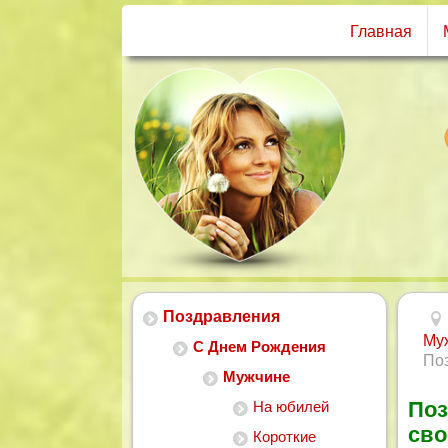
Главная
Поздравления
Му
С Днем Рождения
По
Мужчине
Поз
На юбилей
сво
Короткие