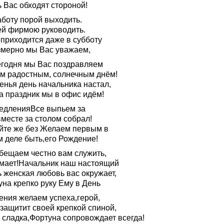
 Вас обходят стороной!
аботу порой выходить.
й фирмою руководить.
 приходится даже в субботу
змерно мы Вас уважаем,
егодня мы Вас поздравляем
им радостным, солнечным днём!
енья день начальника настал,
а праздник мы в офис идём!
едленияВсе выпьем за
месте за столом собрал!
йте же без Желаем первым в
м деле быть,его Рождение!
бещаем честно вам служить,
мает!Начальник наш настоящий
ь женская любовь вас окружает,
уна крепко руку Ему в День
ения желаем успеха,герой,
 защитит своей крепкой спиной,
т сладка,Фортуна сопровождает всегда!