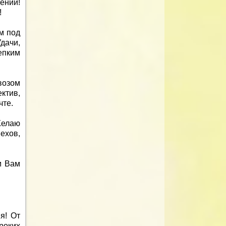
ений!
!
м под
дачи,
епким
возом
ктив,
чте.
Желаю
ехов,
м Вам
я! От
роких