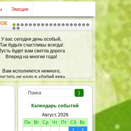
ы
Эмоции
НОЕ
1
2
3
4
5
6
7
8
9
10
11
12
13
14
15
16
17
18
19
20
21
им поздравить с днем рожденья,
И счастья в жизни пожелать,
На жизнь не стоит обижаться,
Не стоит в жизни унывать.
усть будет все: гроза, метели,
Пусть будет радость и покой,
А если очень будет грустно,
о знай, что мы всегда с тобой.
Календарь событий
Август, 2026
Пн
Вт
Ср
Чт
Пт
Сб
Вс
1
2