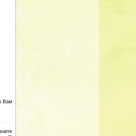
м Вам
ваете