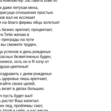
ра компьютер Заставить Вам по
м даже петухаи меха,
присущи отношения простые.
ов вал не иссякает
и на благо фирмы яйца золотые!
 бизнес крепнет, процветает,
ти.Тебе желаю в
е преграды на пути
 вы сможете труден,
да успехов и день рожденья
расных безмятежных буден,
изнесе, хоть он и Я хочу от
 души.цветенья!
поздравить с днем рожденья
 здоровье лишь крепчает,
гайте своих целей,
 везет в делах больших.
ч пусть будет вал!
 растет Ваш капитал.
но лед, проблемы тают,
с,Чтоб и себя, и нас вести