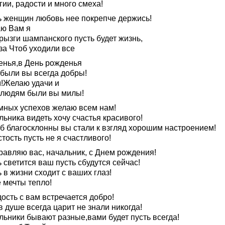
ии, радости и много смеха!
ь женщин любовь нее покрепче держись!
ю Вам я
рызги шампанского пусть будет жизнь,
за Чтоб уходили все
енья,в День рожденья
 были вы всегда добры!
м!Желаю удачи и
 людям были вы милы!
мных успехов желаю всем нам!
ьника видеть хочу счастья красивого!
об благосклонны вы стали к взгляд хорошим настроением!
тость пусть не я счастливого!
равляю вас, начальник, с Днем рождения!
 светится ваш пусть сбудутся сейчас!
 в жизни сходит с ваших глаз!
 мечты тепло!
ость с вам встречается добро!
в душе всегда царит не знали никогда!
льники бывают разные,вами будет пусть всегда!