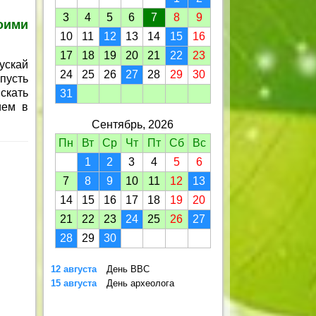
3
4
5
6
7
8
9
оими
10
11
12
13
14
15
16
17
18
19
20
21
22
23
ускай
24
25
26
27
28
29
30
пусть
скать
31
ием в
Сентябрь, 2026
Пн
Вт
Ср
Чт
Пт
Сб
Вс
1
2
3
4
5
6
7
8
9
10
11
12
13
14
15
16
17
18
19
20
21
22
23
24
25
26
27
28
29
30
12 августа
День ВВС
15 августа
День археолога