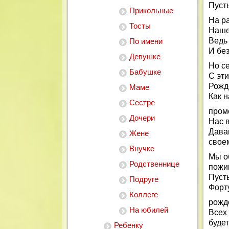
Пусть
Прикольные
На р
Тосты
Наше
Ведь
По имени
И бе
Девушке
Но с
Бабушке
С эт
Рожд
Маме
Как н
Сестре
пром
Дочери
Нас в
Дава
Жене
свое
Внучке
Мы о
Родственнице
пожи
Пуст
Подруге
Форт
Коллеге
рожд
На юбилей
Всех
буде
Ребенку