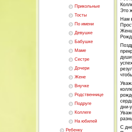
Колл
Прикольные
Это ж
Тосты
Нам 
По имени
Прос
Женщ
Девушке
Рожд
Бабушке
Позд
Маме
прек
души
Сестре
успе
Дочери
резу
чтоб
Жене
Уваж
Внучке
колл
Родственнице
рожд
серд
Подруге
дни-
Коллеге
Уваж
разн
На юбилей
С дн
Ребенку