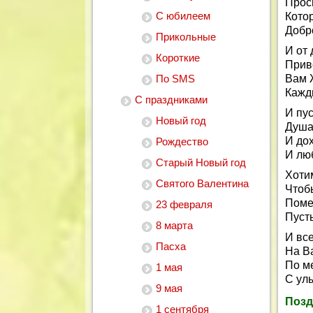
Проси
С юбилеем
Кото
Добро
Прикольные
И от
Короткие
Прив
По SMS
Вам 
Кажды
С праздниками
И пу
Новый год
Душа 
И до
Рождество
И люб
Старый Новый год
Хоти
Святого Валентина
Чтоб
Поме
23 февраля
Пусть
8 марта
И вс
Пасха
На В
По м
1 мая
С улы
9 мая
Позд
1 сентября