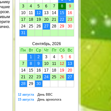
ьнику
3
4
5
6
7
8
9
учшие
розе.
10
11
12
13
14
15
16
сивым
17
18
19
20
21
22
23
ерите
24
25
26
27
28
29
30
ично.
31
Сентябрь, 2026
Пн
Вт
Ср
Чт
Пт
Сб
Вс
1
2
3
4
5
6
7
8
9
10
11
12
13
14
15
16
17
18
19
20
21
22
23
24
25
26
27
28
29
30
12 августа
День ВВС
15 августа
День археолога