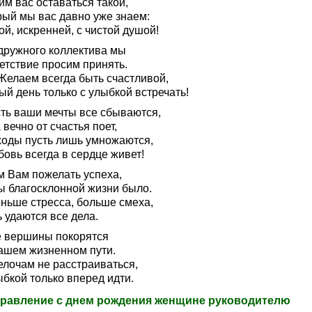
м вас оставаться такой,
рый мы вас давно уже знаем:
й, искренней, с чистой душой!
 дружного коллектива мы
етствие просим принять.
Желаем всегда быть счастливой,
й день только с улыбкой встречать!
сть ваши мечты все сбываются,
вечно от счастья поет,
ходы пусть лишь умножаются,
овь всегда в сердце живет!
м Вам пожелать успеха,
ы благосклонной жизни было.
ньше стресса, больше смеха,
 удаются все дела.
е вершины покорятся
ашем жизненном пути.
елочам не расстраиваться,
бкой только вперед идти.
равление с днем рождения женщине руководителю