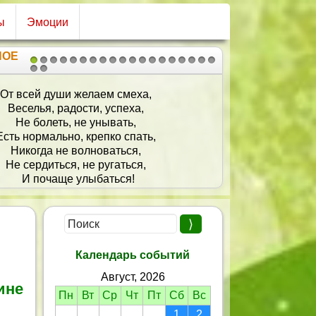
ы
Эмоции
НОЕ
1
2
3
4
5
6
7
8
9
10
11
12
13
14
15
16
17
18
19
20
21
жизни пусть всё будет складно -
Дом, работа и семья.
Чтоб за стол все сели дружно
И поздравили тебя!
Яркая, веселая, успешная —
 прекрасна! Будь всегда такой!
дутся пусть все мечты заветные,
дь сегодня день рожденья твой!
Календарь событий
Август, 2026
ине
Пн
Вт
Ср
Чт
Пт
Сб
Вс
1
2