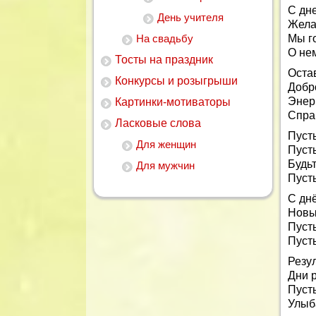
С дн
День учителя
Жела
На свадьбу
Мы г
О не
Тосты на праздник
Оста
Конкурсы и розыгрыши
Добро
Энер
Картинки-мотиваторы
Спра
Ласковые слова
Пусть
Для женщин
Пусть
Будь
Для мужчин
Пусть
С дн
Новы
Пуст
Пусть
Резу
Дни р
Пуст
Улыба