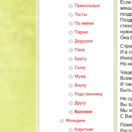
Если
Прикольные
женщ
позд
Тосты
Позд
По имени
стих
нужн
Парню
Она б
Дедушке
Стро
Папе
И в с
Иногд
Брату
Но н
Сыну
Чаще
Мужу
Всем
И та
Внуку
Быть 
Родственнику
Не су
Другу
Вы з
Мы х
Коллеге
С Ва
Женщине
Поже
Короткие
Роста