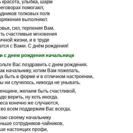
ь красота, улыбка, шарм
реговорах помогают,
удников толковых полк
оряжения выполняют.
вья, сил, терпения Вам.
сть счастливые мгновения
ичной жизни, и в труде
атся с Вами. С днём рождения!
и с днем рождения начальнице
ольте Вас поздравить с днем рождения.
ак начальнику, хотим Вам пожелать,
да быть в форме и в отличном настроении,
ы ни случилось, никогда не унывать.
женщине, желаем быть счастливой,
удо верить, ну хоть иногда.
еса конечно же случаются,
 во всем поддержим Вас всегда.
лаю своему начальнику
ньше сотрудников-чайников,
ше настоящих профи,