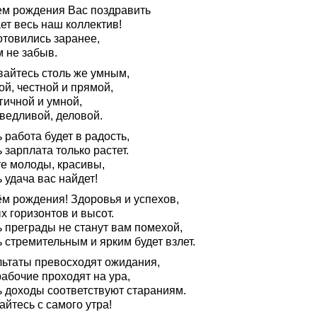
ем рождения Вас поздравить
ет весь наш коллектив!
отовились заранее,
м не забыв.
вайтесь столь же умным,
й, честной и прямой,
гичной и умной,
ведливой, деловой.
 работа будет в радость,
 зарплата только растет.
те молоды, красивы,
 удача вас найдет!
ём рождения! Здоровья и успехов,
х горизонтов и высот.
ь преграды не станут вам помехой,
 стремительным и ярким будет взлет.
льтаты превосходят ожидания,
абочие проходят на ура,
ь доходы соответствуют стараниям.
йтесь с самого утра!