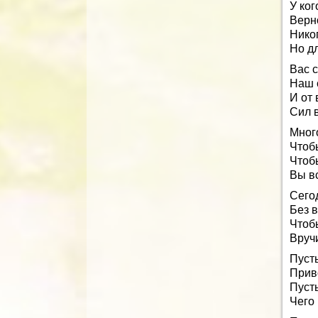
У ко
Верн
Никог
Но д
Вас 
Наш 
И от
Сил 
Мног
Чтоб
Чтоб
Вы вс
Сего
Без 
Чтоб
Вруч
Пуст
Приво
Пусть
Чего 