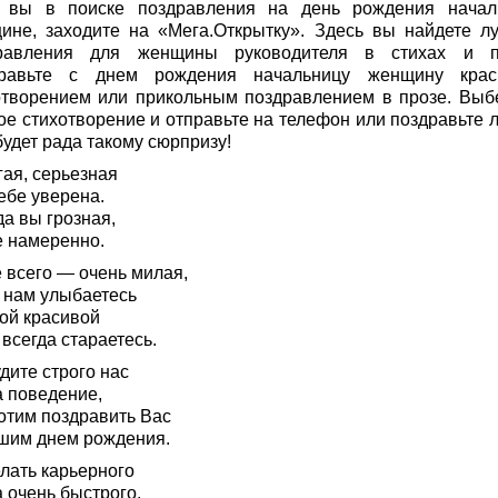
 вы в поиске поздравления на день рождения начал
ине, заходите на «Мега.Открытку». Здесь вы найдете л
равления для женщины руководителя в стихах и п
равьте с днем рождения начальницу женщину кра
отворением или прикольным поздравлением в прозе. Выб
ое стихотворение и отправьте на телефон или поздравьте л
удет рада такому сюрпризу!
гая, серьезная
ебе уверена.
а вы грозная,
е намеренно.
 всего — очень милая,
 нам улыбаетесь
кой красивой
всегда стараетесь.
дите строго нас
а поведение,
отим поздравить Вас
шим днем рождения.
лать карьерного
 очень быстрого,