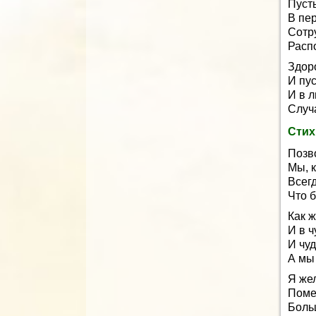
Пуст
В пе
Сотр
Расп
Здоро
И пу
И в л
Случ
Стих
Позв
Мы, к
Всег
Что б
Как 
И в ч
И чуд
А мы
Я же
Поме
Боль