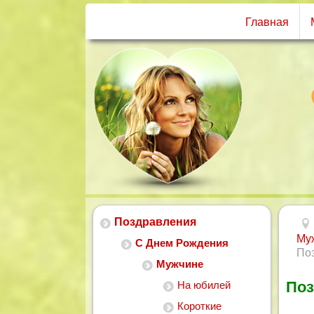
Главная
Поздравления
Му
С Днем Рождения
По
Мужчине
Поз
На юбилей
Короткие