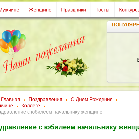
Мужчине
Женщине
Праздники
Тосты
Конкурс
ПОПУЛЯР
В 
Ты
Сбу
Ве
Главная
Поздравления
С Днем Рождения
жчине
Коллеге
здравление с юбилеем начальнику женщине
дравление с юбилеем начальнику женщ