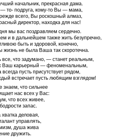
учший начальник, прекрасная дама.
— то- подруга, кому-то Вы — мама,
прежде всего, Вы роскошный алмаз,
расный директор, находка для нас!
дня мы вас поздравляем сердечно.
ем и в дальнейшем также жить безупречно,
тливою быть и здоровой, конечно,
ы жизнь не была Ваша так скоротечна.
 все, что задумано, — станет реальным,
х Ваш карьерный — феноменальным,
 всегда пусть присутствует рядом,
ждый встречает пусть любящим взглядом!
е знаем, что сильнее
щает нас всех у Вас:
ум, что всех живее,
бодрости запас.
 хватка деловая,
талант управлять,
мизм, душа жива
ение дружить.