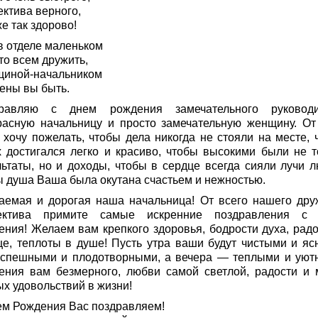
ектива верного,
е так здорово!
в отделе маленьком
то всем дружить,
иной-начальником
ены вы быть.
равляю с днем рождения замечательного руководи
расную начальницу и просто замечательную женщину. От
 хочу пожелать, чтобы дела никогда не стояли на месте, 
х достигался легко и красиво, чтобы высокими были не т
льтаты, но и доходы, чтобы в сердце всегда сияли лучи л
ы душа Ваша была окутана счастьем и нежностью.
аемая и дорогая наша начальница! От всего нашего дру
ектива примите самые искренние поздравления с
ения! Желаем вам крепкого здоровья, бодрости духа, радо
це, теплоты в душе! Пусть утра ваши будут чистыми и яс
успешными и плодотворными, а вечера — теплыми и уют
ения вам безмерного, любви самой светлой, радости и 
ых удовольствий в жизни!
ем Рождения Вас поздравляем!