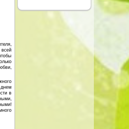
теля,
 всей
чтобы
олько
юбви,
жного
 днем
сти в
ными,
ными!
много