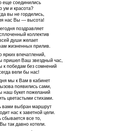
го еще соединились
о ум и красота?
да вы не гордились,
ля нас Вы — высота!
сегодня поздравляет
сплоченный коллектив
 всей души желает
вам жизненных прилив.
о ярких впечатлений,
ы пришел Ваш звездный час,
ы к победам без сомнений
егда вели бы нас!
дня мы к Вам в кабинет
вызова появились сами,
ы наш букет пожеланий
ить цветастыми стихами.
ь вами выбран маршрут
дит нас к заветной цели.
 сбывается все то,
Вы так давно хотели.