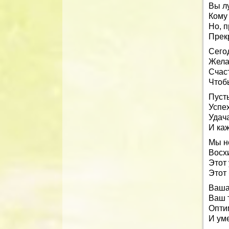
Вы л
Кому 
Но, 
Прек
Сего
Жела
Счас
Чтоб
Пусть
Успе
Удача
И ка
Мы н
Восхи
Этот 
Этот 
Ваша
Ваш 
Опти
И ум