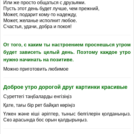
Или же просто общаться с друзьями.
Пусть этот день будет лучше, чем прежний,
Может, подарит кому-то надежду,
Может, желанье исполнит любое.
Счастья, удачи, добра и покоя!
От того, с каким ты настроением проснешься утром
будет зависеть целый день. Поэтому каждое утро
нужно начинать на позитиве.
Можно приготовить любимое
Доброе утро дорогой друг картинки красивые
Суреттегі таңбаларды енгізіңіз
Қате, тағы бір рет байқап көріңіз
Үлкен және кіші әріптер, тыныс белгілерін қолданыңыз.
Сөз арасында бос орын қалдырыңыз.