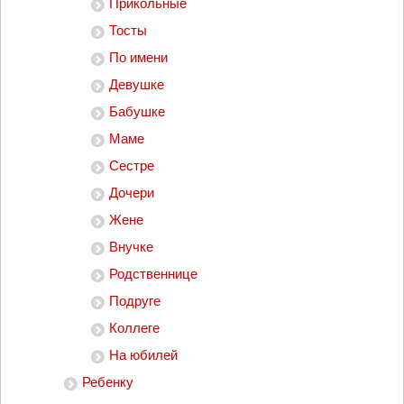
Прикольные
Тосты
По имени
Девушке
Бабушке
Маме
Сестре
Дочери
Жене
Внучке
Родственнице
Подруге
Коллеге
На юбилей
Ребенку