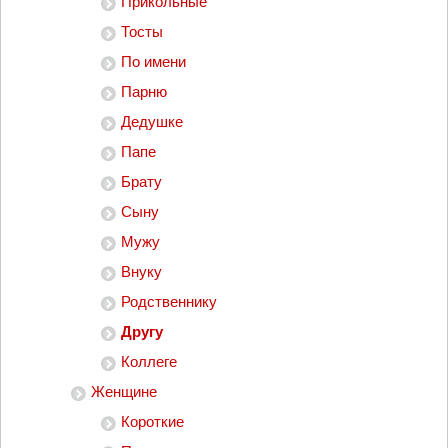
Прикольные
Тосты
По имени
Парню
Дедушке
Папе
Брату
Сыну
Мужу
Внуку
Родственнику
Другу
Коллеге
Женщине
Короткие