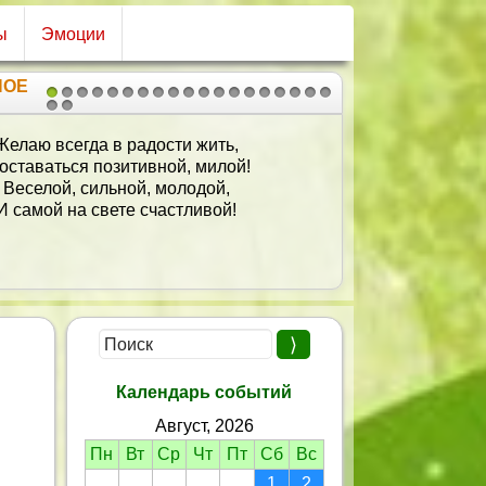
ы
Эмоции
НОЕ
1
2
3
4
5
6
7
8
9
10
11
12
13
14
15
16
17
18
19
20
21
Поздравляем, обнимаем,
И кричим тебе УРА!!!
 – Мисс Мира, Мисс Вселенной
И Мисс Этого стола!
Календарь событий
Август, 2026
Пн
Вт
Ср
Чт
Пт
Сб
Вс
1
2