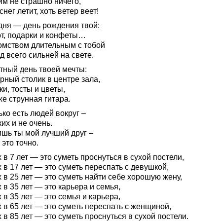
им не страшно ничего,
снег летит, хоть ветер веет!
дня — день рождения твой:
т, подарки и конфеты…
омством длительным с тобой
д всего сильней на свете.
тный день твоей мечты:
рный столик в центре зала,
и, тосты и цветы,
е струнная гитара.
ко есть людей вокруг –
их и не очень.
ишь ты мой лучший друг –
это точно.
 в 7 лет — это суметь проснуться в сухой постели,
 в 17 лет — это суметь переспать с девушкой,
 в 25 лет — это суметь найти себе хорошую жену,
 в 35 лет — это карьера и семья,
 в 35 лет — это семья и карьера,
 в 65 лет — это суметь переспать с женщиной,
 в 85 лет — это суметь проснуться в сухой постели.