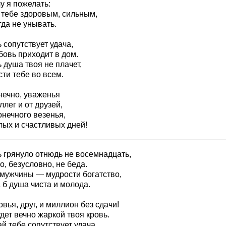
у я пожелать:
 тебе здоровым, сильным,
да не унывать.
 сопутствует удача,
бовь приходит в дом.
 душа твоя не плачет,
ти тебе во всем.
нечно, уваженья
ллег и от друзей,
онечного везенья,
лых и счастливых дней!
ь грянуло отнюдь не восемнадцать,
о, безусловно, не беда.
 мужчины — мудрости богатство,
 б душа чиста и молода.
вья, друг, и миллион без сдачи!
дет вечно жаркой твоя кровь.
й тебе сопутствует удача