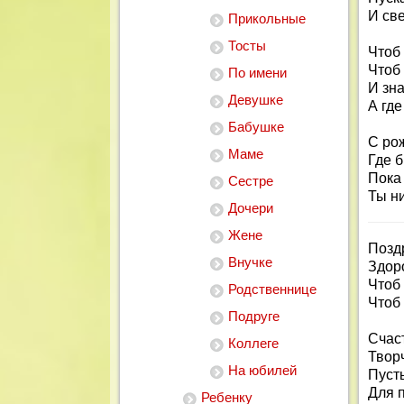
И св
Прикольные
Тосты
Чтоб 
Чтоб 
По имени
И зна
Девушке
А где
Бабушке
С рож
Маме
Где б
Пока 
Сестре
Ты ни
Дочери
Жене
Позд
Внучке
Здоро
Чтоб
Родственнице
Чтоб 
Подруге
Счаст
Коллеге
Твор
На юбилей
Пуст
Для 
Ребенку