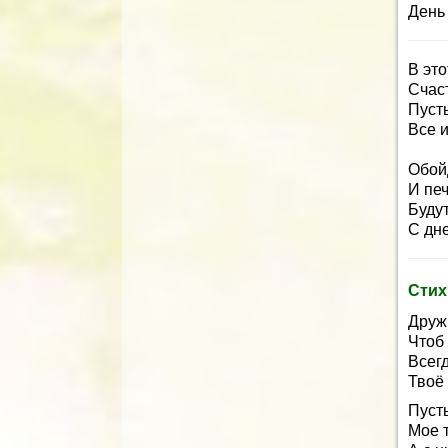
День 
В это
Счаст
Пуст
Все и
Обой
И пе
Будут
С дн
Стих
Дружи
Чтоб 
Всегд
Твоё
Пуст
Мое т