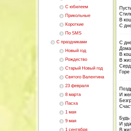
С юбилеем
Пуст
Стил
Прикольные
В ко
Короткие
С дн
По SMS
С праздниками
С дн
Дома
Новый год
В ко
Рождество
В жи
Серд
Старый Новый год
Горе
Святого Валентина
23 февраля
Позд
8 марта
И же
Безг
Пасха
Счаст
1 мая
Будь
9 мая
И уда
1 сентября
В жиз