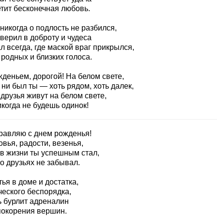
етит бесконечная любовь.
никогда о подлость не разбился,
верил в доброту и чудеса
л всегда, где маской враг прикрылся,
 родных и близких голоса.
деньем, дорогой! На белом свете,
 ни был ты — хоть рядом, хоть далек,
друзья живут на белом свете,
когда не будешь одинок!
равляю с днем рожденья!
вья, радости, везенья,
 в жизни ты успешным стал,
о друзьях не забывал.
ья в доме и достатка,
ческого беспорядка,
ь бурлит адреналин
покорения вершин.