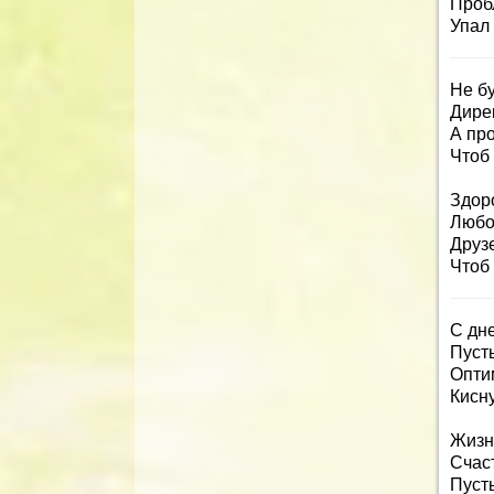
Проб
Упал
Не бу
Дирек
А про
Чтоб 
Здоро
Любо
Друзе
Чтоб
С дн
Пусть
Опти
Кисн
Жизнь
Счаст
Пусть