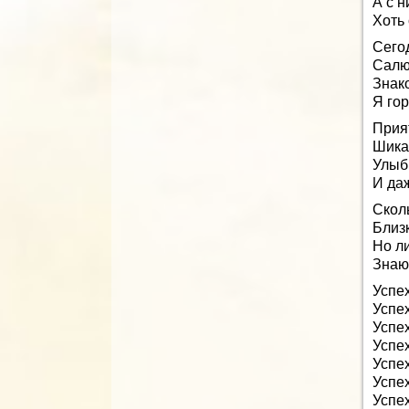
А с н
Хоть 
Сего
Салю
Знак
Я гор
Прия
Шика
Улыбк
И даж
Сколь
Близк
Но л
Знаю 
Успех
Успех
Успех
Успех
Успех
Успех
Успех