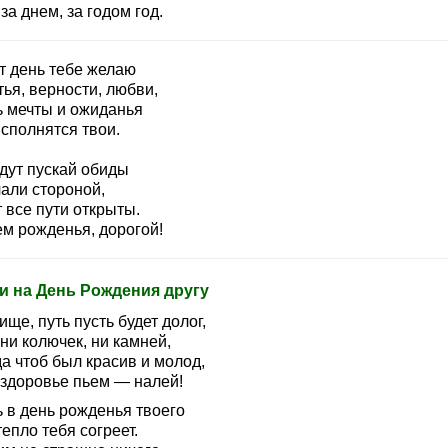
за днем, за годом год.
т день тебе желаю
ья, верности, любви,
ь мечты и ожиданья
сполнятся твои.
дут пускай обиды
чали стороной,
 все пути открыты.
ем рожденья, дорогой!
и на День Рождения другу
ще, путь пусть будет долог,
ни колючек, ни камней,
а чтоб был красив и молод,
 здоровье пьем — налей!
ь в день рожденья твоего
епло тебя согреет.