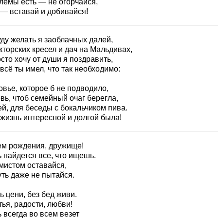
лемы есть — не огорчайся,
 — вставай и добивайся!
ду желать я заоблачных далей,
торских кресел и дач на Мальдивах,
сто хочу от души я поздравить,
всё ты имел, что так необходимо:
вье, которое б не подводило,
вь, чтоб семейный очаг берегла,
й, для беседы с бокальчиком пива.
 жизнь интересной и долгой была!
ем рождения, дружище!
 найдется все, что ищешь.
мистом оставайся,
уть даже не пытайся.
 цени, без бед живи.
ья, радости, любви!
 всегда во всем везет