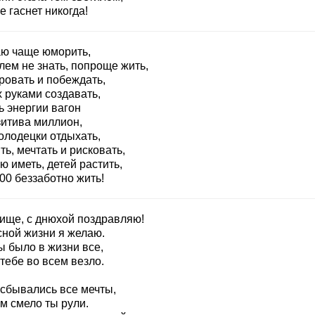
е гаснет никогда!
ю чаще юморить,
лем не знать, попроще жить,
ровать и побеждать,
 руками создавать,
ь энергии вагон
зитива миллион,
олодецки отдыхать,
ь, мечтать и рисковать,
 иметь, детей растить,
00 беззаботно жить!
ище, с днюхой поздравляю!
сной жизни я желаю.
ы было в жизни все,
тебе во всем везло.
 сбывались все мечты,
м смело ты рули.