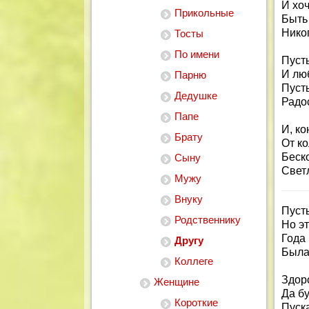
И хоч
Прикольные
Быть
Никог
Тосты
По имени
Пусть
И лю
Парню
Пусть
Дедушке
Радос
Папе
И, ко
Брату
От ко
Беск
Сыну
Свет
Мужу
Внуку
Пуст
Родственнику
Но эт
Года
Другу
Была
Коллеге
Здоро
Женщине
Да бу
Короткие
Пуска