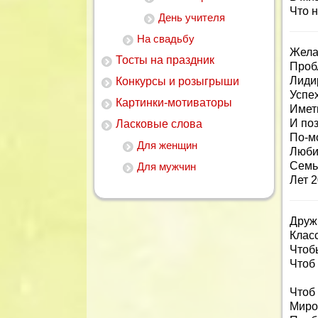
Что н
День учителя
На свадьбу
Жела
Тосты на праздник
Проб
Лиди
Конкурсы и розыгрыши
Успех
Картинки-мотиваторы
Имет
И по
Ласковые слова
По-м
Для женщин
Любит
Семью
Для мужчин
Лет 2
Друж
Клас
Чтоб
Чтоб 
Чтоб
Миро