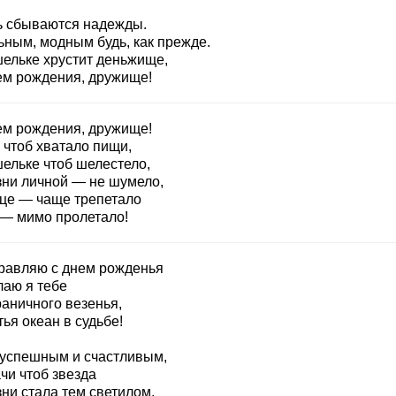
ь сбываются надежды.
ьным, модным будь, как прежде.
шельке хрустит деньжище,
ем рождения, дружище!
ем рождения, дружище!
 чтоб хватало пищи,
шельке чтоб шелестело,
зни личной — не шумело,
це — чаще трепетало
 — мимо пролетало!
равляю с днем рожденья
лаю я тебе
раничного везенья,
ья океан в судьбе!
 успешным и счастливым,
чи чтоб звезда
ни стала тем светилом,