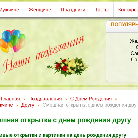
Мужчине
Женщине
Праздники
Тосты
Конкурс
ПОПУЛЯР
С д
В
Главная
Поздравления
С Днем Рождения
жчине
Другу
Смешная открытка с днем рождения дру
шная открытка с днем рождения другу
ивые открытки и картинки на день рождения другу