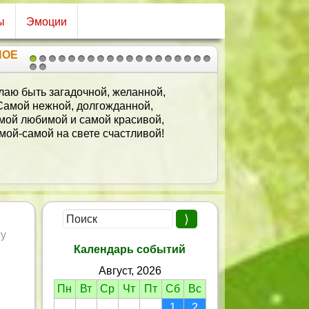
ы
Эмоции
НОЕ
1
2
3
4
5
6
7
8
9
10
11
12
13
14
15
16
17
18
19
20
21
нём рожденья тебя поздравляю.
еселись в этот день, не грусти.
Много счастья тебе я желаю,
А особенно счастья в любви!
гу
Календарь событий
Август, 2026
Пн
Вт
Ср
Чт
Пт
Сб
Вс
1
2