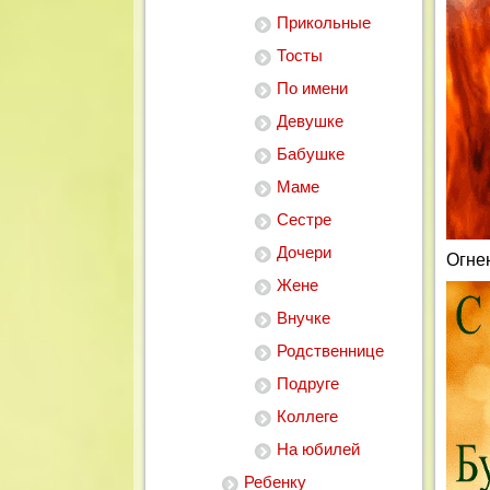
Прикольные
Тосты
По имени
Девушке
Бабушке
Маме
Сестре
Дочери
Огне
Жене
Внучке
Родственнице
Подруге
Коллеге
На юбилей
Ребенку