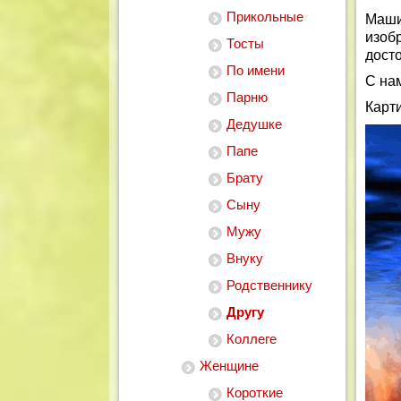
Прикольные
Маши
изоб
Тосты
досто
По имени
С на
Парню
Карт
Дедушке
Папе
Брату
Сыну
Мужу
Внуку
Родственнику
Другу
Коллеге
Женщине
Короткие