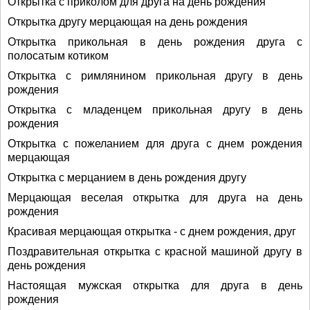
Открытка с приколом для друга на день рождения
Открытка другу мерцающая на день рождения
Открытка прикольная в день рождения друга с
полосатым котиком
Открытка с римлянином прикольная другу в день
рождения
Открытка с младенцем прикольная другу в день
рождения
Открытка с пожеланием для друга с днем рождения
мерцающая
Открытка с мерцанием в день рождения другу
Мерцающая веселая открытка для друга на день
рождения
Красивая мерцающая открытка - с днем рождения, друг
Поздравительная открытка с красной машиной другу в
день рождения
Настоящая мужская открытка для друга в день
рождения