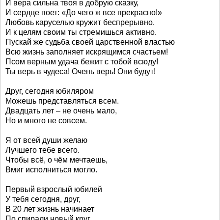
И вера сильна твоя в добрую сказку,
И сердце поет: «До чего ж все прекрасно!»
Любовь каруселью кружит беспрерывно.
И к целям своим ты стремишься активно.
Пускай же судьба своей царственной властью
Всю жизнь заполняет искрящимся счастьем!
Псом верным удача бежит с тобой всюду!
Ты верь в чудеса! Очень верь! Они будут!
Друг, сегодня юбиляром
Можешь представляться всем.
Двадцать лет – не очень мало,
Но и много не совсем.
Я от всей души желаю
Лучшего тебе всего.
Чтобы всё, о чём мечтаешь,
Вмиг исполниться могло.
Первый взрослый юбилей
У тебя сегодня, друг,
В 20 лет жизнь начинает
По спирали новый круг.