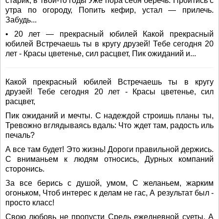
старик, в твои-то годы Уже пора себя беречь. Пройтись с
утра по огороду, Попить кефир, устал — прилечь.
Забудь...
• 20 лет — прекрасный юбилей Какой прекрасный
юбилей Встречаешь ты в кругу друзей! Тебе сегодня 20
лет - Красы цветенье, сил расцвет, Пик ожиданий и...
Какой прекрасный юбилей Встречаешь ты в кругу
друзей! Тебе сегодня 20 лет - Красы цветенье, сил
расцвет,
Пик ожиданий и мечты. С надеждой строишь планы ты,
Тревожно вглядываясь вдаль: Что ждет там, радость иль
печаль?
А все там будет! Это жизнь! Дороги правильной держись.
С вниманьем к людям относись, Дурных компаний
сторонись.
За все берись с душой, умом, С желаньем, жарким
огоньком, Чтоб интерес к делам не гас, А результат был -
просто класс!
Свою любовь не пропусти Средь ежедневной суеты. А