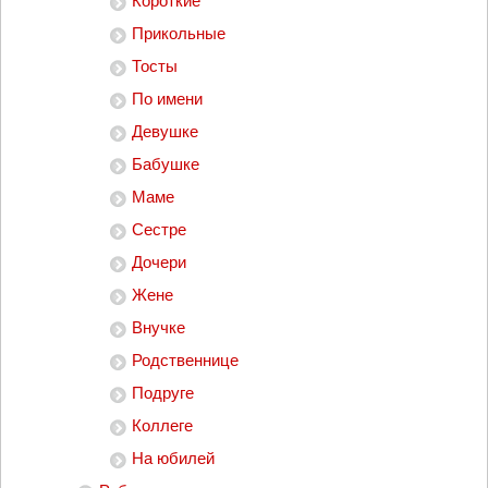
Короткие
Прикольные
Тосты
По имени
Девушке
Бабушке
Маме
Сестре
Дочери
Жене
Внучке
Родственнице
Подруге
Коллеге
На юбилей