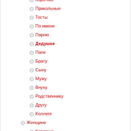
Прикольные
Тосты
По имени
Парню
Дедушке
Папе
Брату
Сыну
Мужу
Внуку
Родственнику
Другу
Коллеге
Женщине