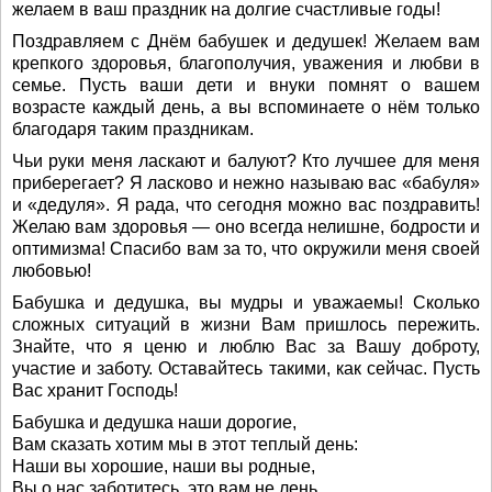
желаем в ваш праздник на долгие счастливые годы!
Поздравляем с Днём бабушек и дедушек! Желаем вам
крепкого здоровья, благополучия, уважения и любви в
семье. Пусть ваши дети и внуки помнят о вашем
возрасте каждый день, а вы вспоминаете о нём только
благодаря таким праздникам.
Чьи руки меня ласкают и балуют? Кто лучшее для меня
приберегает? Я ласково и нежно называю вас «бабуля»
и «дедуля». Я рада, что сегодня можно вас поздравить!
Желаю вам здоровья — оно всегда нелишне, бодрости и
оптимизма! Спасибо вам за то, что окружили меня своей
любовью!
Бабушка и дедушка, вы мудры и уважаемы! Сколько
сложных ситуаций в жизни Вам пришлось пережить.
Знайте, что я ценю и люблю Вас за Вашу доброту,
участие и заботу. Оставайтесь такими, как сейчас. Пусть
Вас хранит Господь!
Бабушка и дедушка наши дорогие,
Вам сказать хотим мы в этот теплый день:
Наши вы хорошие, наши вы родные,
Вы о нас заботитесь, это вам не лень.