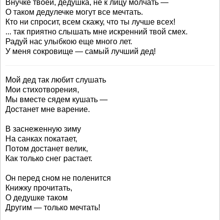
Внучке твоей, дедушка, не к лицу молчать —
О таком дедулечке могут все мечтать.
Кто ни спросит, всем скажу, что ты лучше всех!
... так приятно слышать мне искренний твой смех.
Радуй нас улыбкою еще много лет.
У меня сокровище — самый лучший дед!
Мой дед так любит слушать
Мои стихотворения,
Мы вместе сядем кушать —
Достанет мне варение.
В заснеженную зиму
На санках покатает,
Потом достанет велик,
Как только снег растает.
Он перед сном не поленится
Книжку прочитать,
О дедушке таком
Другим — только мечтать!